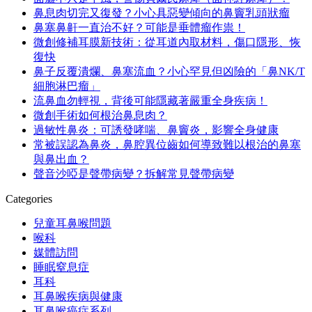
鼻息肉切完又復發？小心具惡變傾向的鼻竇乳頭狀瘤
鼻塞鼻鼾一直治不好？可能是垂體瘤作祟！
微創修補耳膜新技術：從耳道內取材料，傷口隱形、恢
復快
鼻子反覆潰爛、鼻塞流血？小心罕見但凶險的「鼻NK/T
細胞淋巴瘤」
流鼻血勿輕視，背後可能隱藏著嚴重全身疾病！
微創手術如何根治鼻息肉？
過敏性鼻炎：可誘發哮喘、鼻竇炎，影響全身健康
常被誤認為鼻炎，鼻腔異位齒如何導致難以根治的鼻塞
與鼻出血？
聲音沙啞是聲帶病變？拆解常見聲帶病變
Categories
兒童耳鼻喉問題
喉科
媒體訪問
睡眠窒息症
耳科
耳鼻喉疾病與健康
耳鼻喉癌症系列