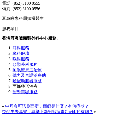
電話: (852) 3100 0555
傳真: (852) 3100 0556
耳鼻喉專科周振權醫生
服務項目
香港耳鼻喉頭頸外科中心服務:
耳科服務
鼻科服務
喉科服務
頭頸外科服務
睡眠窒息症治療
聽力及言語治療助
驗配助聽器服務
面部整形治療
醫學美容服務
«
中耳炎可誘發面癱，面癱是什麼？有何症狀？
突然失去嗅覺，與染上新冠狀病毒Covid-19有關？
»