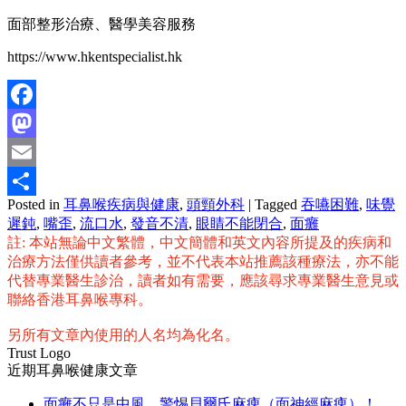
面部整形治療、醫學美容服務
https://www.hkentspecialist.hk
Facebook
Mastodon
Email
Posted in
耳鼻喉疾病與健康
,
頭頸外科
|
Tagged
吞嚥困難
,
味覺
分
遲鈍
,
嘴歪
,
流口水
,
發音不清
,
眼睛不能閉合
,
面癱
享
註: 本站無論中文繁體，中文簡體和英文內容所提及的疾病和
治療方法僅供讀者參考，並不代表本站推薦該種療法，亦不能
代替專業醫生診治，讀者如有需要，應該尋求專業醫生意見或
聯絡香港耳鼻喉專科。
另所有文章內使用的人名均為化名。
Trust Logo
近期耳鼻喉健康文章
面癱不只是中風，警惕貝爾氏麻痺（面神經麻痺）！