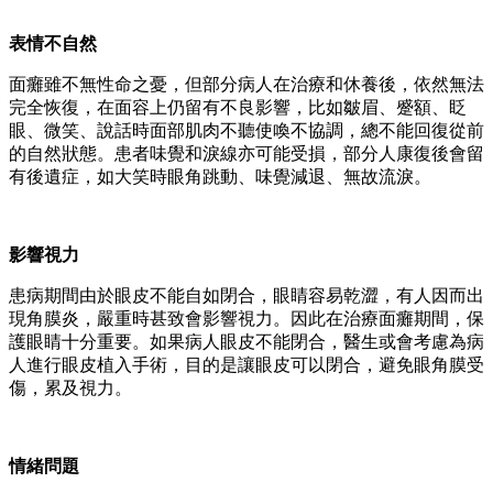
表情不自然
面癱雖不無性命之憂，但部分病人在治療和休養後，依然無法
完全恢復，在面容上仍留有不良影響，比如皺眉、蹙額、眨
眼、微笑、說話時面部肌肉不聽使喚不協調，總不能回復從前
的自然狀態。患者味覺和淚線亦可能受損，部分人康復後會留
有後遺症，如大笑時眼角跳動、味覺減退、無故流淚。
影響視力
患病期間由於眼皮不能自如閉合，眼睛容易乾澀，有人因而出
現角膜炎，嚴重時甚致會影響視力。因此在治療面癱期間，保
護眼睛十分重要。如果病人眼皮不能閉合，醫生或會考慮為病
人進行眼皮植入手術，目的是讓眼皮可以閉合，避免眼角膜受
傷，累及視力。
情緒問題