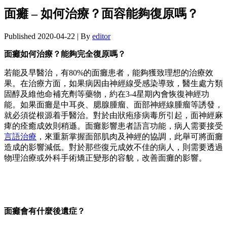
面癱 – 如何治療？面容能夠復原嗎？
Published
2020-04-22
|
By
editor
面癱如何治療？能夠完全復原嗎？
若能及早醫治，有80%的面癱患者，能夠獲致理想的治療效
果。在治療方面，如果病因由神經線受感染導致，醫生處方類
固醇及維他命補充劑等藥物，約在3-4星期內會恢復神經功
能。如果面癱是中耳炎、腮腺腫瘤、面部神經線腫瘤等誘發，
就必須從根源着手醫治。對於由狀疱疹病毒所引起，面神經麻
痺的痊癒成效則稍遜。面癱影響患者語言功能，病人需要接受
言語治療
，來重新掌握面部肌肉及神經的協調，此舉可將面癱
造成的影響減低。對於那些復元成效不佳的病人，則需要透過
物理治療或外科手術矯正變形的容貌，改善面癱的影響。
面癱會有什麼後遺症？