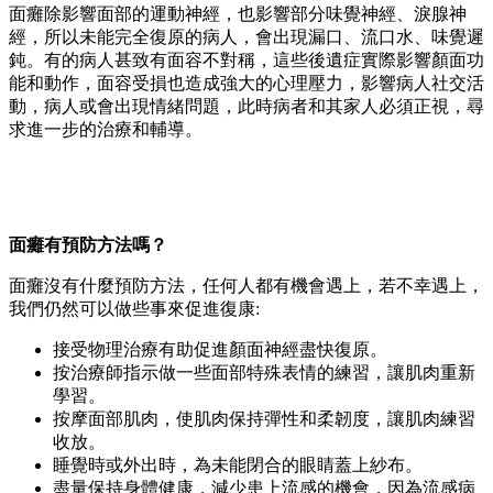
面癱除影響面部的運動神經，也影響部分味覺神經、淚腺神
經，所以未能完全復原的病人，會出現漏口、流口水、味覺遲
鈍。有的病人甚致有面容不對稱，這些後遺症實際影響顏面功
能和動作，面容受損也造成強大的心理壓力，影響病人社交活
動，病人或會出現情緒問題，此時病者和其家人必須正視，尋
求進一步的治療和輔導。
面癱有預防方法嗎？
面癱沒有什麼預防方法，任何人都有機會遇上，若不幸遇上，
我們仍然可以做些事來促進復康:
接受物理治療有助促進顏面神經盡快復原。
按治療師指示做一些面部特殊表情的練習，讓肌肉重新
學習。
按摩面部肌肉，使肌肉保持彈性和柔韌度，讓肌肉練習
收放。
睡覺時或外出時，為未能閉合的眼睛蓋上紗布。
盡量保持身體健康，減少患上流感的機會，因為流感病