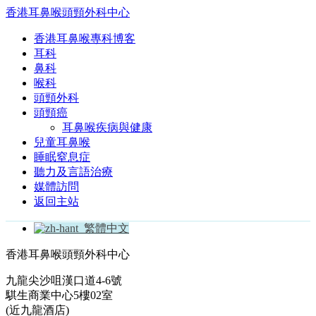
香港耳鼻喉頭頸外科中心
香港耳鼻喉專科博客
耳科
鼻科
喉科
頭頸外科
頭頸癌
耳鼻喉疾病與健康
兒童耳鼻喉
睡眠窒息症
聽力及言語治療
媒體訪問
返回主站
繁體中文
香港耳鼻喉頭頸外科中心
九龍尖沙咀漢口道4-6號
騏生商業中心5樓02室
(近九龍酒店)