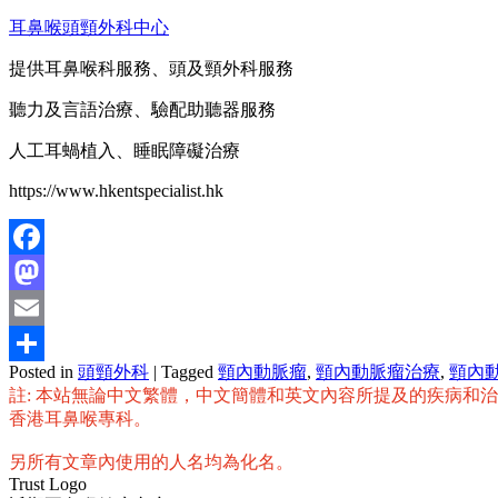
耳鼻喉頭頸外科中心
提供耳鼻喉科服務、頭及頸外科服務
聽力及言語治療、驗配助聽器服務
人工耳蝸植入、睡眠障礙治療
https://www.hkentspecialist.hk
Facebook
Mastodon
Email
Posted in
頭頸外科
|
Tagged
頸內動脈瘤
,
頸內動脈瘤治療
,
頸內
分
註: 本站無論中文繁體，中文簡體和英文內容所提及的疾病和
享
香港耳鼻喉專科。
另所有文章內使用的人名均為化名。
Trust Logo