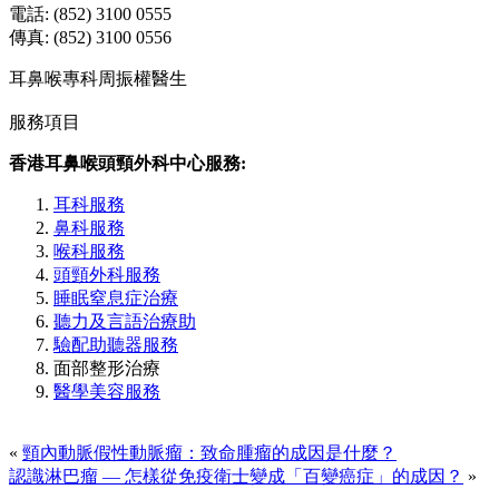
電話: (852) 3100 0555
傳真: (852) 3100 0556
耳鼻喉專科周振權醫生
服務項目
香港耳鼻喉頭頸外科中心服務:
耳科服務
鼻科服務
喉科服務
頭頸外科服務
睡眠窒息症治療
聽力及言語治療助
驗配助聽器服務
面部整形治療
醫學美容服務
«
頸內動脈假性動脈瘤：致命腫瘤的成因是什麼？
認識淋巴瘤 — 怎樣從免疫衛士變成「百變癌症」的成因？
»