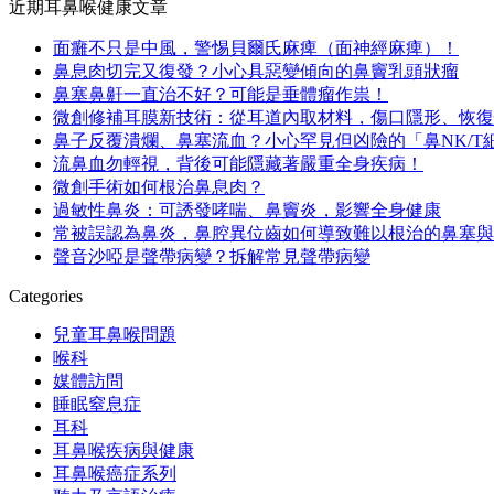
近期耳鼻喉健康文章
面癱不只是中風，警惕貝爾氏麻痺（面神經麻痺）！
鼻息肉切完又復發？小心具惡變傾向的鼻竇乳頭狀瘤
鼻塞鼻鼾一直治不好？可能是垂體瘤作祟！
微創修補耳膜新技術：從耳道內取材料，傷口隱形、恢復
鼻子反覆潰爛、鼻塞流血？小心罕見但凶險的「鼻NK/T
流鼻血勿輕視，背後可能隱藏著嚴重全身疾病！
微創手術如何根治鼻息肉？
過敏性鼻炎：可誘發哮喘、鼻竇炎，影響全身健康
常被誤認為鼻炎，鼻腔異位齒如何導致難以根治的鼻塞與
聲音沙啞是聲帶病變？拆解常見聲帶病變
Categories
兒童耳鼻喉問題
喉科
媒體訪問
睡眠窒息症
耳科
耳鼻喉疾病與健康
耳鼻喉癌症系列