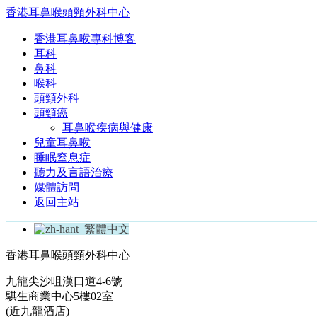
香港耳鼻喉頭頸外科中心
香港耳鼻喉專科博客
耳科
鼻科
喉科
頭頸外科
頭頸癌
耳鼻喉疾病與健康
兒童耳鼻喉
睡眠窒息症
聽力及言語治療
媒體訪問
返回主站
繁體中文
香港耳鼻喉頭頸外科中心
九龍尖沙咀漢口道4-6號
騏生商業中心5樓02室
(近九龍酒店)