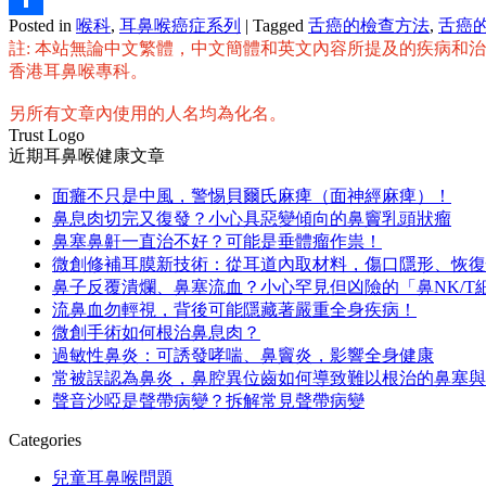
Posted in
喉科
,
耳鼻喉癌症系列
|
Tagged
舌癌的檢查方法
,
舌癌
分
註: 本站無論中文繁體，中文簡體和英文內容所提及的疾病和
享
香港耳鼻喉專科。
另所有文章內使用的人名均為化名。
Trust Logo
近期耳鼻喉健康文章
面癱不只是中風，警惕貝爾氏麻痺（面神經麻痺）！
鼻息肉切完又復發？小心具惡變傾向的鼻竇乳頭狀瘤
鼻塞鼻鼾一直治不好？可能是垂體瘤作祟！
微創修補耳膜新技術：從耳道內取材料，傷口隱形、恢復
鼻子反覆潰爛、鼻塞流血？小心罕見但凶險的「鼻NK/T
流鼻血勿輕視，背後可能隱藏著嚴重全身疾病！
微創手術如何根治鼻息肉？
過敏性鼻炎：可誘發哮喘、鼻竇炎，影響全身健康
常被誤認為鼻炎，鼻腔異位齒如何導致難以根治的鼻塞與
聲音沙啞是聲帶病變？拆解常見聲帶病變
Categories
兒童耳鼻喉問題