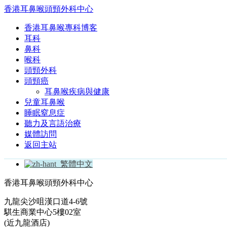
香港耳鼻喉頭頸外科中心
香港耳鼻喉專科博客
耳科
鼻科
喉科
頭頸外科
頭頸癌
耳鼻喉疾病與健康
兒童耳鼻喉
睡眠窒息症
聽力及言語治療
媒體訪問
返回主站
繁體中文
香港耳鼻喉頭頸外科中心
九龍尖沙咀漢口道4-6號
騏生商業中心5樓02室
(近九龍酒店)