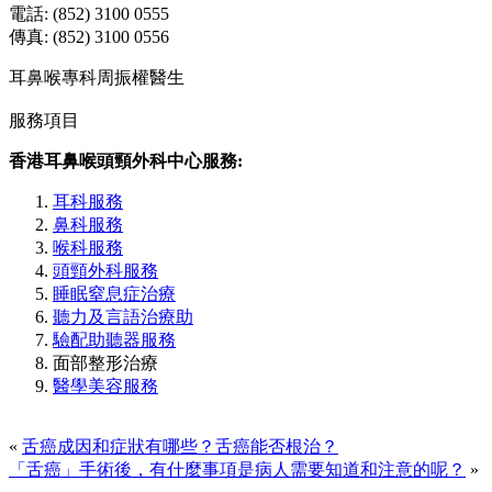
電話: (852) 3100 0555
傳真: (852) 3100 0556
耳鼻喉專科周振權醫生
服務項目
香港耳鼻喉頭頸外科中心服務:
耳科服務
鼻科服務
喉科服務
頭頸外科服務
睡眠窒息症治療
聽力及言語治療助
驗配助聽器服務
面部整形治療
醫學美容服務
«
舌癌成因和症狀有哪些？舌癌能否根治？
「舌癌」手術後，有什麼事項是病人需要知道和注意的呢？
»