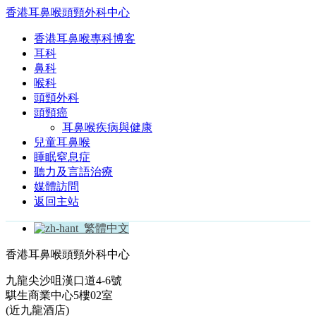
香港耳鼻喉頭頸外科中心
香港耳鼻喉專科博客
耳科
鼻科
喉科
頭頸外科
頭頸癌
耳鼻喉疾病與健康
兒童耳鼻喉
睡眠窒息症
聽力及言語治療
媒體訪問
返回主站
繁體中文
香港耳鼻喉頭頸外科中心
九龍尖沙咀漢口道4-6號
騏生商業中心5樓02室
(近九龍酒店)