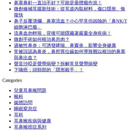
鼻塞鼻鼾一直治不好？可能是垂體瘤作祟！
微創修補耳膜新技術：從耳道內取材料，傷口隱形、恢
復快
鼻子反覆潰爛、鼻塞流血？小心罕見但凶險的「鼻NK/T
細胞淋巴瘤」
流鼻血勿輕視，背後可能隱藏著嚴重全身疾病！
微創手術如何根治鼻息肉？
過敏性鼻炎：可誘發哮喘、鼻竇炎，影響全身健康
常被誤認為鼻炎，鼻腔異位齒如何導致難以根治的鼻塞
與鼻出血？
聲音沙啞是聲帶病變？拆解常見聲帶病變
下嚥癌：頭頸部的「隱形殺手」！
Categories
兒童耳鼻喉問題
喉科
媒體訪問
睡眠窒息症
耳科
耳鼻喉疾病與健康
耳鼻喉癌症系列