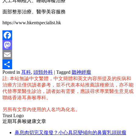
人工耳蝸植入、睡眠障礙治療
面部整形治療、醫學美容服務
https://www.hkentspecialist.hk
Facebook
Mastodon
Email
Posted in
耳科
,
頭頸外科
|
Tagged
聽神經瘤
分
註: 本站無論中文繁體，中文簡體和英文內容所提及的疾病和
享
治療方法僅供讀者參考，並不代表本站推薦該種療法，亦不能
代替專業醫生診治，讀者如有需要，應該尋求專業醫生意見或
聯絡香港耳鼻喉專科。
另所有文章內使用的人名均為化名。
Trust Logo
近期耳鼻喉健康文章
鼻息肉切完又復發？小心具惡變傾向的鼻竇乳頭狀瘤