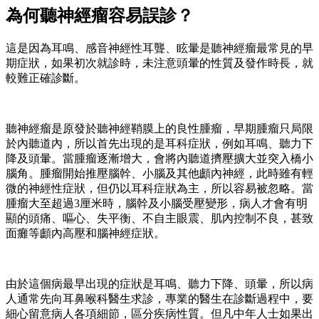
為何聽神經瘤容易誤診？
這是因為耳鳴、感音神經性耳聾、眩暈是聽神經瘤最常見的早
期症狀，如果初次就診時，未注意頭暈的性質及發作時長，就
較難正確診斷。
聽神經瘤是原發於聽神經鞘膜上的良性腫瘤，早期腫瘤只局限
於內聽道內，所以首先出現的是耳科症狀，例如耳鳴、聽力下
降及頭暈。當腫瘤逐漸增大，會將內聽道擠壓擴大並突入橋小
腦角。腫瘤開始推壓腦幹、小腦及其他顱內神經，此時雖有輕
微的神經性症狀，但仍以耳科症狀為主，所以容易被忽略。當
腫瘤大至超過3厘米時，腦幹及小腦受壓變形，病人才會有明
顯的頭痛、嘔心、失平衡、不自主眼震、肌內控制不良，甚致
面癱等顱內高壓和腦神經症狀。
由於這個病最早出現的症狀是耳鳴、聽力下降、頭暈，所以病
人通常先向耳鼻喉科醫生求診，專業的醫生在診斷過程中，要
細心留意病人各項細節，區分疾病性質。但凡中年人士如果出