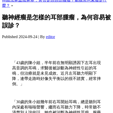
持續流鼻血或鼻塞，會否是頭頸部腫瘤？黏膜黑色素瘤是什
麼？
»
聽神經瘤是怎樣的耳部腫瘤，為何容易被
誤診？
Published
2024-09-24
|
By
editor
「43歲的陳小姐，半年前在無明顯誘因下左耳出現
高音調的耳鳴，求醫後被診斷為神經性引起的耳
鳴，但治療就是未見成效。近月左耳聽力明顯下
降，連帶走路時好像失平衡以的很不踏實，經常摔
倒。」
「30歲的朱小姐幾年前右耳開始耳鳴，總是聽到耳
內深處有嗡嗡聲響，繼而右耳聽力下降，時常聽不
清楚別人說的話，她也被診斷為神經性耳鳴，服藥