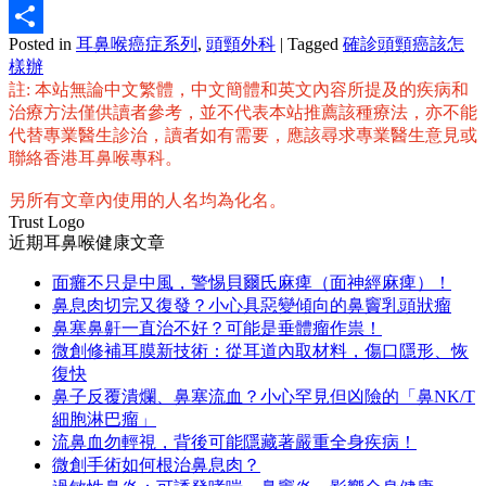
Email
Posted in
耳鼻喉癌症系列
,
頭頸外科
|
Tagged
確診頭頸癌該怎
分
樣辦
享
註: 本站無論中文繁體，中文簡體和英文內容所提及的疾病和
治療方法僅供讀者參考，並不代表本站推薦該種療法，亦不能
代替專業醫生診治，讀者如有需要，應該尋求專業醫生意見或
聯絡香港耳鼻喉專科。
另所有文章內使用的人名均為化名。
Trust Logo
近期耳鼻喉健康文章
面癱不只是中風，警惕貝爾氏麻痺（面神經麻痺）！
鼻息肉切完又復發？小心具惡變傾向的鼻竇乳頭狀瘤
鼻塞鼻鼾一直治不好？可能是垂體瘤作祟！
微創修補耳膜新技術：從耳道內取材料，傷口隱形、恢
復快
鼻子反覆潰爛、鼻塞流血？小心罕見但凶險的「鼻NK/T
細胞淋巴瘤」
流鼻血勿輕視，背後可能隱藏著嚴重全身疾病！
微創手術如何根治鼻息肉？