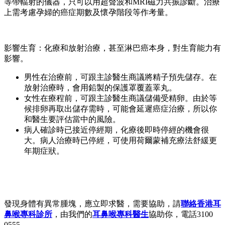
等帶輻射的儀器，只可以用超聲波和MRI磁力共振診斷。治療
上需考慮孕婦的癌症期數及懷孕階段等作考量。
影響生育：化療和放射治療，甚至淋巴癌本身，對生育能力有
影響。
男性在治療前，可跟主診醫生商議將精子預先儲存。在
放射治療時，會用鉛製的保護罩覆蓋睪丸。
女性在療程前，可跟主診醫生商議儲備受精卵。由於等
候排卵再取出儲存需時，可能會延遲癌症治療，所以你
和醫生要評估當中的風險。
病人確診時已接近停經期，化療後即時停經的機會很
大。病人治療時已停經，可使用荷爾蒙補充療法舒緩更
年期症狀。
發現身體有異常腫塊，應立即求醫，需要協助，請
聯絡香港耳
鼻喉專科診所
，由我們的
耳鼻喉專科醫生
協助你，電話3100
0555。