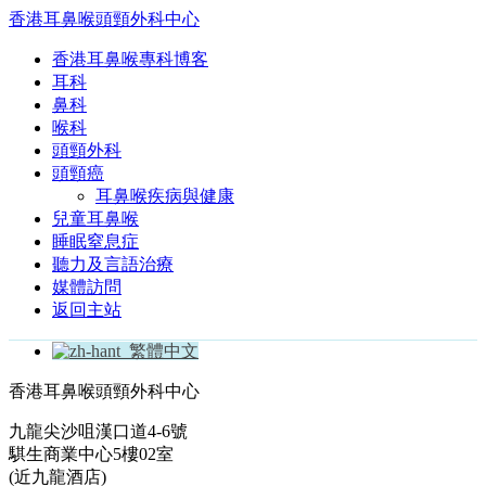
香港耳鼻喉頭頸外科中心
香港耳鼻喉專科博客
耳科
鼻科
喉科
頭頸外科
頭頸癌
耳鼻喉疾病與健康
兒童耳鼻喉
睡眠窒息症
聽力及言語治療
媒體訪問
返回主站
繁體中文
香港耳鼻喉頭頸外科中心
九龍尖沙咀漢口道4-6號
騏生商業中心5樓02室
(近九龍酒店)