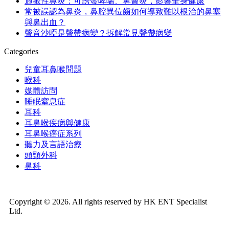
過敏性鼻炎：可誘發哮喘、鼻竇炎，影響全身健康
常被誤認為鼻炎，鼻腔異位齒如何導致難以根治的鼻塞
與鼻出血？
聲音沙啞是聲帶病變？拆解常見聲帶病變
Categories
兒童耳鼻喉問題
喉科
媒體訪問
睡眠窒息症
耳科
耳鼻喉疾病與健康
耳鼻喉癌症系列
聽力及言語治療
頭頸外科
鼻科
Copyright © 2026. All rights reserved by HK ENT Specialist
Ltd.