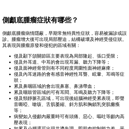
側顱底腫瘤症狀有哪些？
側顱底腫瘤病情隱蔽，早期常無特異性症狀，容易被漏診或誤
診。腫瘤增大後可出現局部壓迫，結構破壞及神經受侵症狀。
其表現與腫瘤原發和侵犯的區域有關：
侵及顳下頜關節區主要表現為局部隆起、張口受限；
侵及外耳道、中耳的會出現耳漏、聽力下降等；
侵及面神經骨管則有不同程度周圍性面神經麻痺；
侵及內耳迷路的會有感音神經性耳聾、眩暈、耳鳴等症
狀；
累及鼻咽區域的會出現鼻塞、鼻涕帶血；
累及咽鼓管區域的可有耳悶、耳鳴及聽力下降等；
侵及頸靜脈孔區域，可出現後組腦神經受累表現，即聲
音嘶啞、嗆咳、舌肌萎縮、斜方肌和胸鎖乳突肌癱瘓
等；
病變如入侵顱內嚴重時可有頭痛、惡心、嘔吐等顱內高
壓表現；
如累及小腦還可出現共濟失調，即肌肉控制能力差，平