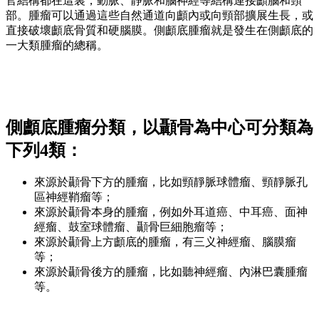
官結構都在這裏，動脈、靜脈和腦神經等結構連接顱腦和頸
部。腫瘤可以通過這些自然通道向顱內或向頸部擴展生長，或
直接破壞顱底骨質和硬腦膜。側顱底腫瘤就是發生在側顱底的
一大類腫瘤的總稱。
側顱底腫瘤分類，以顳骨為中心可分類為
下列4類：
來源於顳骨下方的腫瘤，比如頸靜脈球體瘤、頸靜脈孔
區神經鞘瘤等；
來源於顳骨本身的腫瘤，例如外耳道癌、中耳癌、面神
經瘤、鼓室球體瘤、顳骨巨細胞瘤等；
來源於顳骨上方顱底的腫瘤，有三义神經瘤、腦膜瘤
等；
來源於顳骨後方的腫瘤，比如聽神經瘤、內淋巴囊腫瘤
等。