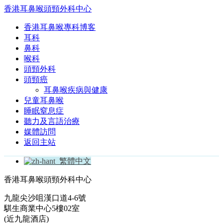
香港耳鼻喉頭頸外科中心
香港耳鼻喉專科博客
耳科
鼻科
喉科
頭頸外科
頭頸癌
耳鼻喉疾病與健康
兒童耳鼻喉
睡眠窒息症
聽力及言語治療
媒體訪問
返回主站
繁體中文
香港耳鼻喉頭頸外科中心
九龍尖沙咀漢口道4-6號
騏生商業中心5樓02室
(近九龍酒店)