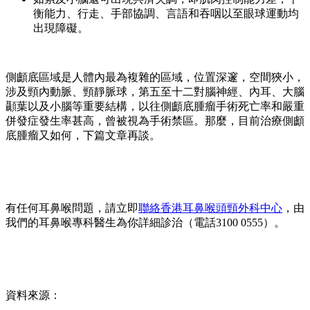
衡能力、行走、手部協調、言語和吞咽以至眼球運動均
出現障礙。
側顱底區域是人體內最為複雜的區域，位置深邃，空間狹小，
涉及頸內動脈、頸靜脈球，第五至十二對腦神經、內耳、大腦
顳葉以及小腦等重要結構，以往側顱底腫瘤手術死亡率和嚴重
併發症發生率甚高，曾被視為手術禁區。那麼，目前治療側顱
底腫瘤又如何，下篇文章再談。
有任何耳鼻喉問題，請立即
聯絡香港耳鼻喉頭頸外科中心
，由
我們的耳鼻喉專科醫生為你詳細診治（電話3100 0555）。
資料來源：