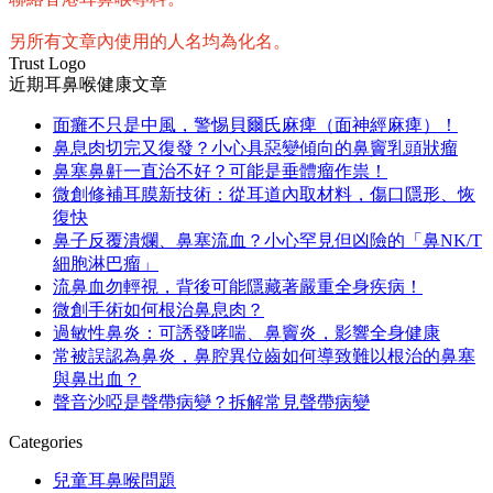
另所有文章內使用的人名均為化名。
Trust Logo
近期耳鼻喉健康文章
面癱不只是中風，警惕貝爾氏麻痺（面神經麻痺）！
鼻息肉切完又復發？小心具惡變傾向的鼻竇乳頭狀瘤
鼻塞鼻鼾一直治不好？可能是垂體瘤作祟！
微創修補耳膜新技術：從耳道內取材料，傷口隱形、恢
復快
鼻子反覆潰爛、鼻塞流血？小心罕見但凶險的「鼻NK/T
細胞淋巴瘤」
流鼻血勿輕視，背後可能隱藏著嚴重全身疾病！
微創手術如何根治鼻息肉？
過敏性鼻炎：可誘發哮喘、鼻竇炎，影響全身健康
常被誤認為鼻炎，鼻腔異位齒如何導致難以根治的鼻塞
與鼻出血？
聲音沙啞是聲帶病變？拆解常見聲帶病變
Categories
兒童耳鼻喉問題