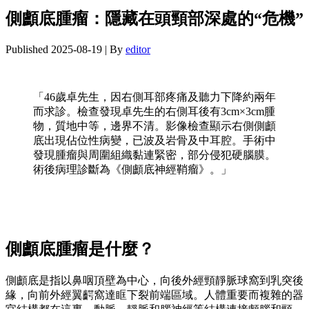
側顱底腫瘤：隱藏在頭頸部深處的“危機”
Published
2025-08-19
|
By
editor
「46歲卓先生，因右側耳部疼痛及聽力下降約兩年
而求診。檢查發現卓先生的右側耳後有3cm×3cm腫
物，質地中等，邊界不清。影像檢查顯示右側側顱
底出現佔位性病變，已波及岩骨及中耳腔。手術中
發現腫瘤與周圍組織黏連緊密，部分侵犯硬腦膜。
術後病理診斷為《側顱底神經鞘瘤》。」
側顱底腫瘤是什麼？
側顱底是指以鼻咽頂壁為中心，向後外經頸靜脈球窩到乳突後
緣，向前外經翼齶窩達眶下裂前端區域。人體重要而複雜的器