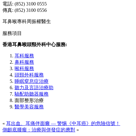
電話: (852) 3100 0555
傳真: (852) 3100 0556
耳鼻喉專科周振權醫生
服務項目
香港耳鼻喉頭頸外科中心服務:
耳科服務
鼻科服務
喉科服務
頭頸外科服務
睡眠窒息症治療
聽力及言語治療助
驗配助聽器服務
面部整形治療
醫學美容服務
«
耳出血、耳痛伴面癱 — 警惕《中耳癌》的危險信號！
側顱底腫瘤：治療與併發症的應對
»