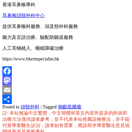
香港耳鼻喉專科
耳鼻喉頭頸外科中心
提供耳鼻喉科服務、頭及頸外科服務
聽力及言語治療、驗配助聽器服務
人工耳蝸植入、睡眠障礙治療
https://www.hkentspecialist.hk
Facebook
Mastodon
Email
Posted in
頭頸外科
|
Tagged
側顱底腫瘤
分
註: 本站無論中文繁體，中文簡體和英文內容所提及的疾病和
享
治療方法僅供讀者參考，並不代表本站推薦該種療法，亦不能
代替專業醫生診治，讀者如有需要，應該尋求專業醫生意見或
聯絡香港耳鼻喉專科。