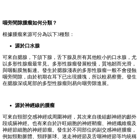
咽旁間隙腫瘤如何分類？
根據腫瘤來源可分為以下3種類：
源於口水腺
可來自腮腺，下頜下腺，舌下腺及所有其他較小的口水腺，尤
以多形性腺瘤最常見。多形性腺瘤發展較慢，質地韌而光滑，
與咽黏膜無黏連。發生於腮腺淺表的多形性腺瘤一般不會侵蝕
咽旁間隙，由於初期在耳下已出現腫塊，所以較易察覺。發生
在腮腺深或尾部的多型性腺瘤則易向咽旁隙進展。
源於神經線的腫瘤
可來自頸部交感神經或周圍神經，其次來自後組顱神經的顱外
段或膈神經。也有來自於許旺細胞的神經鞘瘤、神經纖維瘤及
神經節細胞的神經節瘤。發生於不同部位的副交感神經腫瘤，
例如頸動脈體、頸靜脈球、迷走神經節及舌咽神經節等均統稱