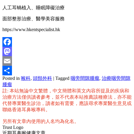
人工耳蝸植入、睡眠障礙治療
面部整形治療、醫學美容服務
https://www.hkentspecialist.hk
Facebook
Mastodon
Email
Posted in
喉科
,
頭頸外科
|
Tagged
咽旁間隙腫瘤
,
治療咽旁間隙
分
腫瘤
享
註: 本站無論中文繁體，中文簡體和英文內容所提及的疾病和
治療方法僅供讀者參考，並不代表本站推薦該種療法，亦不能
代替專業醫生診治，讀者如有需要，應該尋求專業醫生意見或
聯絡香港耳鼻喉專科。
另所有文章內使用的人名均為化名。
Trust Logo
近期耳鼻喉健康文章