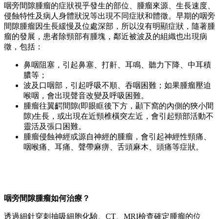
咽旁間隙腫瘤的症狀視乎發生的部位、腫瘤來源、生長速度、
侵蝕特性及病人身體狀況等出現不同症狀和體徵。早期的咽旁
間隙腫瘤因生長緩慢及位處深部，所以沒有明顯症狀，隨著腫
瘤的發展，患者除頸部有腫塊，鄰近被波及的組織也出現病
徵，包括：
鼻咽阻塞，引起鼻塞、打鼾、耳鳴、聽力下降、中耳積
膿等；
波及口咽部，引起呼吸不順、吞咽困難；如果腫瘤壓迫
喉咽，會出現聲音改變及呼吸困難。
腫瘤往翼齶間隙(即眼眶後下方，顳下窩的內側的狹小間
隙)生長，或出現在近頸椎橫突左近，會引起頸部活動不
靈活及張口困難。
腫瘤侵蝕神經或源自神經的腫瘤，會引起神經性頸痛、
咽喉痛、耳痛、聲帶麻痹、舌頭麻木、頭痛等症狀。
咽旁間隙腫瘤如何治療？
透過細針穿刺抽吸細胞化驗、CT、MRI檢查確定腫瘤的位