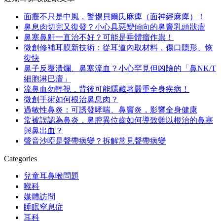
面癱不只是中風，警惕貝爾氏麻痺（面神經麻痺）！
鼻息肉切完又復發？小心具惡變傾向的鼻竇乳頭狀瘤
鼻塞鼻鼾一直治不好？可能是垂體瘤作祟！
微創修補耳膜新技術：從耳道內取材料，傷口隱形、恢
復快
鼻子反覆潰爛、鼻塞流血？小心罕見但凶險的「鼻NK/T
細胞淋巴瘤」
流鼻血勿輕視，背後可能隱藏著嚴重全身疾病！
微創手術如何根治鼻息肉？
過敏性鼻炎：可誘發哮喘、鼻竇炎，影響全身健康
常被誤認為鼻炎，鼻腔異位齒如何導致難以根治的鼻塞
與鼻出血？
聲音沙啞是聲帶病變？拆解常見聲帶病變
Categories
兒童耳鼻喉問題
喉科
媒體訪問
睡眠窒息症
耳科