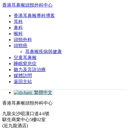
香港耳鼻喉頭頸外科中心
香港耳鼻喉專科博客
耳科
鼻科
喉科
頭頸外科
頭頸癌
耳鼻喉疾病與健康
兒童耳鼻喉
睡眠窒息症
聽力及言語治療
媒體訪問
返回主站
繁體中文
香港耳鼻喉頭頸外科中心
九龍尖沙咀漢口道4-6號
騏生商業中心5樓02室
(近九龍酒店)