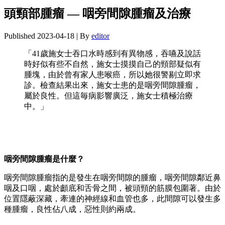
頭頸部腫瘤 — 咽旁間隙腫瘤及治療
Published
2023-04-18
|
By
editor
「41歲施女士吞口水時感到有異物感，吞嚥及說話
時好似有些不自然，施女士摸摸自己的頸部疑似有
腫塊，由於曾有家人患喉癌，所以她很警剔立即求
診。檢查結果出來，施女士患的是咽旁間隙腫瘤，
屬於良性。但這毎病影響廣泛，施女士積極治療
中。」
咽旁間隙腫瘤是什麼？
咽旁間隙腫瘤指的是發生在咽旁間隙的腫瘤，咽旁間隙鄰近鼻
咽及口咽，處於顱底和舌骨之間，被頭頸的筋膜包圍著。由於
位置隱蔽深藏，牽連的神經線和血管也多，此間隙可以發生多
種腫瘤，良性佔八成，惡性則約兩成。