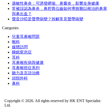
過敏性鼻炎：可誘發哮喘、鼻竇炎，影響全身健康
常被誤認為鼻炎，鼻腔異位齒如何導致難以根治的鼻塞
與鼻出血？
聲音沙啞是聲帶病變？拆解常見聲帶病變
Categories
兒童耳鼻喉問題
喉科
媒體訪問
睡眠窒息症
耳科
耳鼻喉疾病與健康
耳鼻喉癌症系列
聽力及言語治療
頭頸外科
鼻科
Copyright © 2026. All rights reserved by HK ENT Specialist
Ltd.