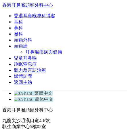
香港耳鼻喉頭頸外科中心
香港耳鼻喉專科博客
耳科
鼻科
喉科
頭頸外科
頭頸癌
耳鼻喉疾病與健康
兒童耳鼻喉
睡眠窒息症
聽力及言語治療
媒體訪問
返回主站
繁體中文
简体中文
香港耳鼻喉頭頸外科中心
九龍尖沙咀漢口道4-6號
騏生商業中心5樓02室