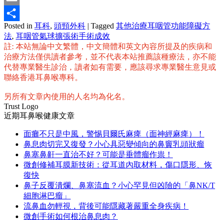
Email
Posted in
耳科
,
頭頸外科
|
Tagged
其他治療耳咽管功能障礙方
分
法
,
耳咽管氣球擴張術手術成效
享
註: 本站無論中文繁體，中文簡體和英文內容所提及的疾病和
治療方法僅供讀者參考，並不代表本站推薦該種療法，亦不能
代替專業醫生診治，讀者如有需要，應該尋求專業醫生意見或
聯絡香港耳鼻喉專科。
另所有文章內使用的人名均為化名。
Trust Logo
近期耳鼻喉健康文章
面癱不只是中風，警惕貝爾氏麻痺（面神經麻痺）！
鼻息肉切完又復發？小心具惡變傾向的鼻竇乳頭狀瘤
鼻塞鼻鼾一直治不好？可能是垂體瘤作祟！
微創修補耳膜新技術：從耳道內取材料，傷口隱形、恢
復快
鼻子反覆潰爛、鼻塞流血？小心罕見但凶險的「鼻NK/T
細胞淋巴瘤」
流鼻血勿輕視，背後可能隱藏著嚴重全身疾病！
微創手術如何根治鼻息肉？