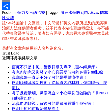
Email
Posted in
聽力及言語治療
|
Tagged
游完水聽唔到嘢
,
耳垢
,
閉塞
分
性失聰
享
註: 本站無論中文繁體，中文簡體和英文內容所提及的疾病和
治療方法僅供讀者參考，並不代表本站推薦該種療法，亦不能
代替專業醫生診治，讀者如有需要，應該尋求專業醫生意見或
聯絡香港耳鼻喉專科。
另所有文章內使用的人名均為化名。
Trust Logo
近期耳鼻喉健康文章
面癱不只是中風，警惕貝爾氏麻痺（面神經麻痺）！
鼻息肉切完又復發？小心具惡變傾向的鼻竇乳頭狀瘤
鼻塞鼻鼾一直治不好？可能是垂體瘤作祟！
微創修補耳膜新技術：從耳道內取材料，傷口隱形、恢
復快
鼻子反覆潰爛、鼻塞流血？小心罕見但凶險的「鼻NK/T
細胞淋巴瘤」
流鼻血勿輕視，背後可能隱藏著嚴重全身疾病！
微創手術如何根治鼻息肉？