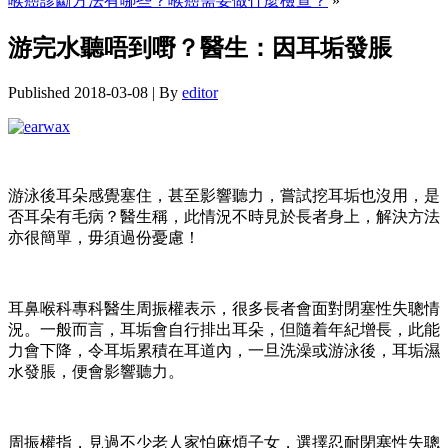
喉癌診斷方法有哪些？喉癌需要做什麼檢查？
»
游完水聽唔到嘢？醫生：因耳垢發脹
Published
2018-03-08
|
By
editor
游泳後耳朵感覺塞住，甚至影響聽力，嘗試挖耳垢也沒用，是
否耳朵有毛病？醫生稱，此情況不時見於長者身上，解決方法
亦很簡單，毋須過份憂慮！
耳鼻喉科專科醫生周振權表示，很多長者會面對閉塞性失聰情
況。一般而言，耳垢會自行排出耳朵，但隨着年紀增長，此能
力會下降，令耳垢累積在耳道內，一旦洗澡或游泳後，耳垢濕
水發脹，便會影響聽力。
周振權指，見過不少老人家怕麻煩子女，選擇忍耐閉塞性失聰