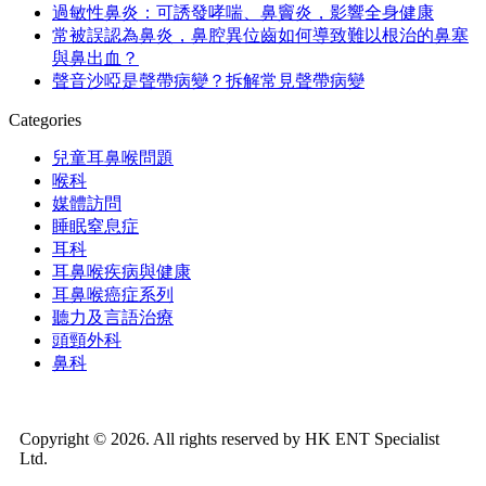
過敏性鼻炎：可誘發哮喘、鼻竇炎，影響全身健康
常被誤認為鼻炎，鼻腔異位齒如何導致難以根治的鼻塞
與鼻出血？
聲音沙啞是聲帶病變？拆解常見聲帶病變
Categories
兒童耳鼻喉問題
喉科
媒體訪問
睡眠窒息症
耳科
耳鼻喉疾病與健康
耳鼻喉癌症系列
聽力及言語治療
頭頸外科
鼻科
Copyright © 2026. All rights reserved by HK ENT Specialist
Ltd.