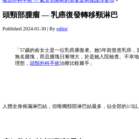
喉部外科手術 — 氣管切開術的需要及術後護理要項
»
頭頸部腫瘤 — 乳癌復發轉移頸淋巴
Published
2024-01-30
|
By
editor
「57歲的俞女士是一位乳癌康復者。她5年前曾患乳癌
無名腫塊，而且腫塊日漸增大，於是她入院檢查。不幸地
理想，
頭頸外科手術
治療比較棘手」
人體全身佈滿淋巴結，但唯獨頸部淋巴結最多，佔全部的1/3以