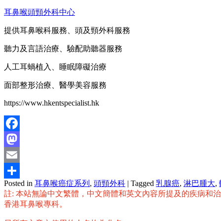
耳鼻喉頭頸外科中心
提供耳鼻喉科服務、頭及頸外科服務
聽力及言語治療、驗配助聽器服務
人工耳蝸植入、睡眠障礙治療
面部整形治療、醫學美容服務
https://www.hkentspecialist.hk
Facebook
Mastodon
Email
Posted in
耳鼻喉癌症系列
,
頭頸外科
|
Tagged
乳腺癌
,
淋巴腫大
,
分
註: 本站無論中文繁體，中文簡體和英文內容所提及的疾病和
享
香港耳鼻喉專科。