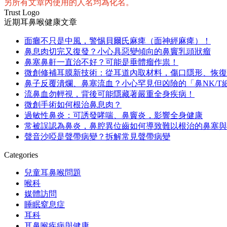
另所有文章內使用的人名均為化名。
Trust Logo
近期耳鼻喉健康文章
面癱不只是中風，警惕貝爾氏麻痺（面神經麻痺）！
鼻息肉切完又復發？小心具惡變傾向的鼻竇乳頭狀瘤
鼻塞鼻鼾一直治不好？可能是垂體瘤作祟！
微創修補耳膜新技術：從耳道內取材料，傷口隱形、恢復
鼻子反覆潰爛、鼻塞流血？小心罕見但凶險的「鼻NK/T
流鼻血勿輕視，背後可能隱藏著嚴重全身疾病！
微創手術如何根治鼻息肉？
過敏性鼻炎：可誘發哮喘、鼻竇炎，影響全身健康
常被誤認為鼻炎，鼻腔異位齒如何導致難以根治的鼻塞與
聲音沙啞是聲帶病變？拆解常見聲帶病變
Categories
兒童耳鼻喉問題
喉科
媒體訪問
睡眠窒息症
耳科
耳鼻喉疾病與健康