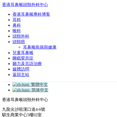
香港耳鼻喉頭頸外科中心
香港耳鼻喉專科博客
耳科
鼻科
喉科
頭頸外科
頭頸癌
耳鼻喉疾病與健康
兒童耳鼻喉
睡眠窒息症
聽力及言語治療
媒體訪問
返回主站
繁體中文
简体中文
香港耳鼻喉頭頸外科中心
九龍尖沙咀漢口道4-6號
騏生商業中心5樓02室