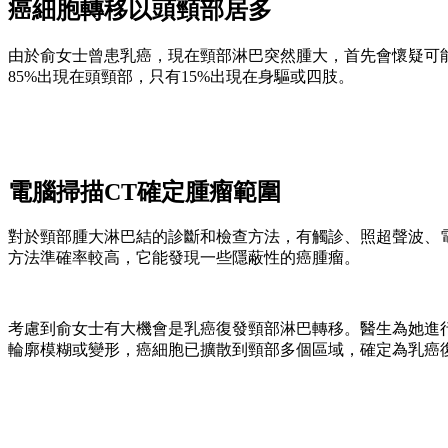
癌細胞轉移以頭頸部居多
由於俞女士曾患乳癌，現在頸部淋巴突然腫大，首先會懷疑可
85%出現在頭頸部，只有15%出現在身驅或四肢。
電腦掃描CT確定腫瘤範圍
對於頸部腫大淋巴結的診斷和檢查方法，有觸診、照超聲波、
方法準確率較高，它能發現一些隱蔽性的癌腫瘤。
考慮到俞女士有大機會是乳癌復發頸部淋巴轉移。醫生為她進
輪廓模糊或變形，癌細胞已擴散到頸部多個區域，確定為乳癌