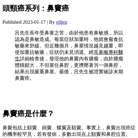
頭頸癌系列：鼻竇癌
Published
2023-01-17
|
By
editor
呂先生長年受鼻塞之苦，由於他患有鼻敏感，所以
認為是鼻敏造成。每當症狀加重時，他就會服食抗
敏藥來舒緩。但近幾個月，鼻塞情況越見越重，即
使加重抗敏藥，症狀仍未見消退。經
耳鼻喉專科醫
生
詳細檢查後，發現他的鼻竇內有腫瘤，由於腫瘤
體積頗大，不但塞住鼻腔，更擠壓著另一側鼻腔，
結果出現嚴重鼻塞。最後，呂先生被證實確診末期
鼻竇癌。
鼻竇癌是什麼？
鼻竇包括上額竇、篩竇、蝶竇及額竇。事實上，鼻竇出現癌症
的機率較罕見，若有發病，多數出現在上額竇和鼻腔位置。