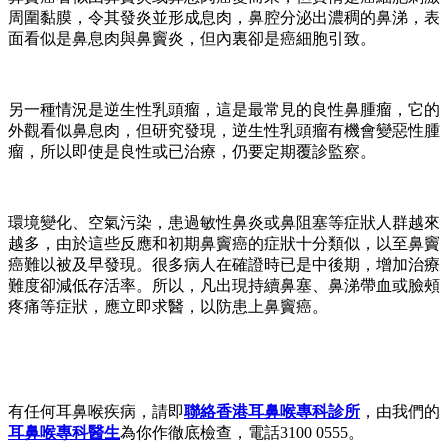
周圍黏膜，令其發炎並形成息肉，鼻腔分泌出濃稠的鼻涕，表
面看似是鼻息肉與鼻竇炎，但內裏卻是癌細胞引致。
另一種情況是逆生性乳頭瘤，這是最常見的良性鼻腫瘤，它的
外觀看似鼻息肉，但研究發現，逆生性乳頭瘤有機會變惡性腫
瘤，所以即使是良性或已治療，仍要定期覆診監察。
環境變化、空氣污染，患過敏性鼻炎或鼻阻塞等症狀人群越來
越多，由於這些反應和初期鼻竇癌的症狀十分類似，以至鼻竇
癌難以被及早發現。很多病人在確證時已是中後期，增加治療
難度卻減低存活率。所以，凡出現持續鼻塞、鼻涕帶血或臉頰
疼痛等症狀，應立即求醫，以防患上鼻竇癌。
有任何耳鼻喉疾病，請即
聯絡香港耳鼻喉專科診所
，由我們的
耳鼻喉專科醫生
為你作徹底檢查，電話3100 0555。