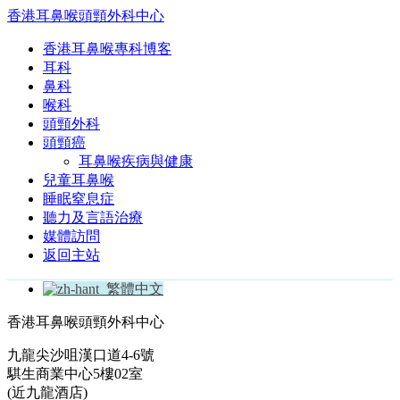
香港耳鼻喉頭頸外科中心
香港耳鼻喉專科博客
耳科
鼻科
喉科
頭頸外科
頭頸癌
耳鼻喉疾病與健康
兒童耳鼻喉
睡眠窒息症
聽力及言語治療
媒體訪問
返回主站
繁體中文
香港耳鼻喉頭頸外科中心
九龍尖沙咀漢口道4-6號
騏生商業中心5樓02室
(近九龍酒店)