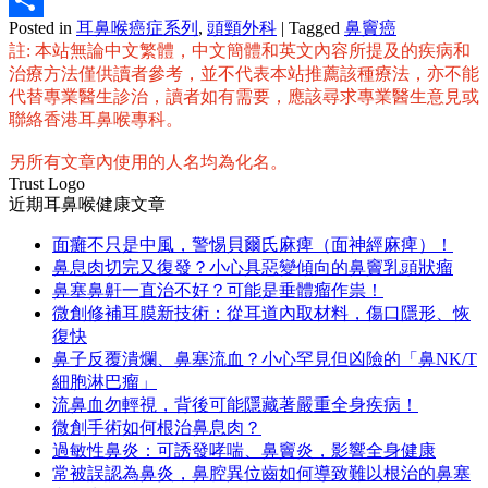
Posted in
耳鼻喉癌症系列
,
頭頸外科
|
Tagged
鼻竇癌
分
註: 本站無論中文繁體，中文簡體和英文內容所提及的疾病和
享
治療方法僅供讀者參考，並不代表本站推薦該種療法，亦不能
代替專業醫生診治，讀者如有需要，應該尋求專業醫生意見或
聯絡香港耳鼻喉專科。
另所有文章內使用的人名均為化名。
Trust Logo
近期耳鼻喉健康文章
面癱不只是中風，警惕貝爾氏麻痺（面神經麻痺）！
鼻息肉切完又復發？小心具惡變傾向的鼻竇乳頭狀瘤
鼻塞鼻鼾一直治不好？可能是垂體瘤作祟！
微創修補耳膜新技術：從耳道內取材料，傷口隱形、恢
復快
鼻子反覆潰爛、鼻塞流血？小心罕見但凶險的「鼻NK/T
細胞淋巴瘤」
流鼻血勿輕視，背後可能隱藏著嚴重全身疾病！
微創手術如何根治鼻息肉？
過敏性鼻炎：可誘發哮喘、鼻竇炎，影響全身健康
常被誤認為鼻炎，鼻腔異位齒如何導致難以根治的鼻塞