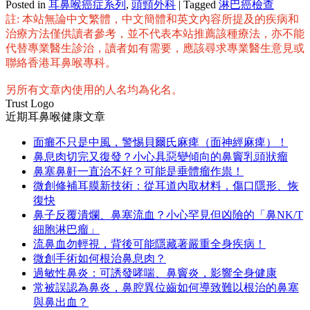
Posted in
耳鼻喉癌症系列
,
頭頸外科
|
Tagged
淋巴癌檢查
分
註: 本站無論中文繁體，中文簡體和英文內容所提及的疾病和
享
治療方法僅供讀者參考，並不代表本站推薦該種療法，亦不能
代替專業醫生診治，讀者如有需要，應該尋求專業醫生意見或
聯絡香港耳鼻喉專科。
另所有文章內使用的人名均為化名。
Trust Logo
近期耳鼻喉健康文章
面癱不只是中風，警惕貝爾氏麻痺（面神經麻痺）！
鼻息肉切完又復發？小心具惡變傾向的鼻竇乳頭狀瘤
鼻塞鼻鼾一直治不好？可能是垂體瘤作祟！
微創修補耳膜新技術：從耳道內取材料，傷口隱形、恢
復快
鼻子反覆潰爛、鼻塞流血？小心罕見但凶險的「鼻NK/T
細胞淋巴瘤」
流鼻血勿輕視，背後可能隱藏著嚴重全身疾病！
微創手術如何根治鼻息肉？
過敏性鼻炎：可誘發哮喘、鼻竇炎，影響全身健康
常被誤認為鼻炎，鼻腔異位齒如何導致難以根治的鼻塞
與鼻出血？