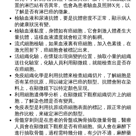
置的淋巴結有否異常。也會為患者驗血及照肺X光，以
了解是否有淋巴癌的徵象。
檢驗血液和尿液抗體，要是抗體密度不正常，顯示病人
的健康狀況有變。
檢驗血液黏度，身體如有癌細胞，它會刺激人體產生大
量抗體，這樣血液濃度就會較正常的黏稠。
流式細胞檢驗，如果血液裏有癌細胞，加入色素後，在
激光照射下，癌細胞會被標記出來。
活組織化驗，在懷疑出現病變的位置，抽取小量的組織
送往化驗室，化驗人員利用顯微鏡，就能檢查出是否存
在癌細胞。
免疫組織化學是利用抗體來檢查組織切片，了解細胞是
否有某些抗原，用以確定淋巴癌的類型。抗體會附在染
料上，在顯微鏡下以特定顏色呈現。
利用細胞遺傳學分析，在顯微鏡下觀察組織切片上的細
胞，了解染色體是否有變異。
免疫表型是利用抗原或癌細胞表面的標記，跟正常的細
胞作比較，來確定淋巴癌的類型。
骨髓穿刺則是在患者的骨盤或胸骨抽取微量骨髓，醫療
人員會在顯微鏡下觀察是否有癌細胞。病人會在麻醉下
進行抽取骨髓，過程需時幾分鐘，有少許不適，麻醉藥