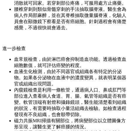
消散就可回家。若穿刺部位疼痛，可服用處方止痛藥。
腰椎穿刺則類似骨髓穿刺的手法抽取腦脊液。醫生會為
病人作局部麻醉，並在其脊椎抽取微量腦脊液，化驗人
員會在顯微鏡下察看是否有癌細胞。針刺過程會有痛楚
感覺，不過很快就會過去。
進一步檢查
血常規檢查，由於淋巴癌會抑制造血功能。透過檢查血
細胞數值，就可評估癌變的程度。
血液生化檢測，由於不同器官或組織各有特定的分泌
物。如果各分泌物在血液中的濃度變異，就表明某個器
官或組織出現問題。
內窺鏡檢查是利用一條軟管，通過病人口、鼻或肛門等
部位進入查看病人食道、胃、腸、氣管等組織是否有癌
變。軟管頂端有射燈和攝錄鏡頭，醫生能清楚看到組織
的狀況，有需要時抽取小量活組織去檢驗。如檢查過程
發現有不良組織，也會順帶切除。
磁力共振MRI掃描有關部位，將病變部位以立體圖像方
形呈現，讓醫生更了解癌腫的情況。