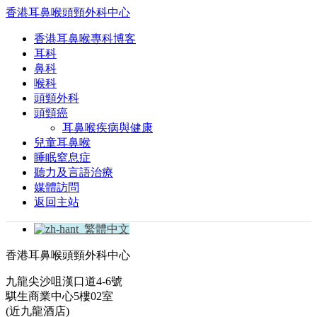
香港耳鼻喉頭頸外科中心
香港耳鼻喉專科博客
耳科
鼻科
喉科
頭頸外科
頭頸癌
耳鼻喉疾病與健康
兒童耳鼻喉
睡眠窒息症
聽力及言語治療
媒體訪問
返回主站
繁體中文
香港耳鼻喉頭頸外科中心
九龍尖沙咀漢口道4-6號
騏生商業中心5樓02室
(近九龍酒店)