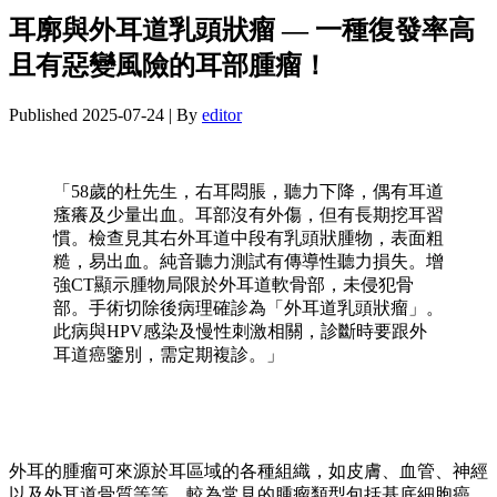
耳廓與外耳道乳頭狀瘤 — 一種復發率高
且有惡變風險的耳部腫瘤！
Published
2025-07-24
|
By
editor
「58歲的杜先生，右耳悶脹，聽力下降，偶有耳道
瘙癢及少量出血。耳部沒有外傷，但有長期挖耳習
慣。檢查見其右外耳道中段有乳頭狀腫物，表面粗
糙，易出血。純音聽力測試有傳導性聽力損失。增
強CT顯示腫物局限於外耳道軟骨部，未侵犯骨
部。手術切除後病理確診為「外耳道乳頭狀瘤」。
此病與HPV感染及慢性刺激相關，診斷時要跟外
耳道癌鑒別，需定期複診。」
外耳的腫瘤可來源於耳區域的各種組織，如皮膚、血管、神經
以及外耳道骨質等等。較為常見的腫瘤類型包括基底細胞癌、