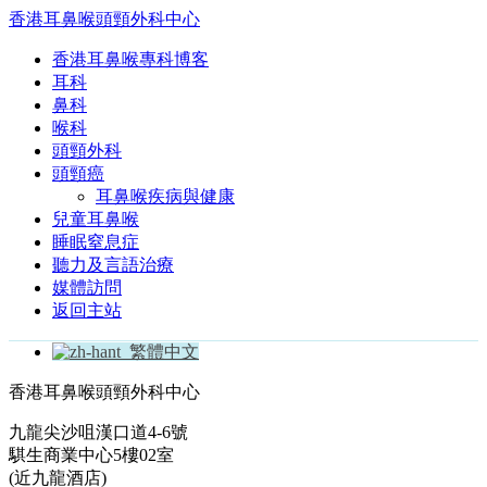
香港耳鼻喉頭頸外科中心
香港耳鼻喉專科博客
耳科
鼻科
喉科
頭頸外科
頭頸癌
耳鼻喉疾病與健康
兒童耳鼻喉
睡眠窒息症
聽力及言語治療
媒體訪問
返回主站
繁體中文
香港耳鼻喉頭頸外科中心
九龍尖沙咀漢口道4-6號
騏生商業中心5樓02室
(近九龍酒店)