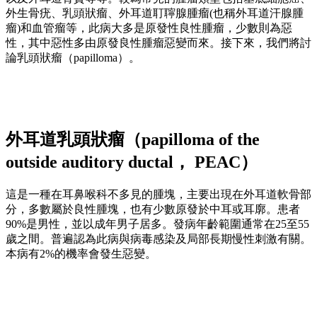
外生骨疣、乳頭狀瘤、外耳道耵聹腺腫瘤(也稱外耳道汗腺腫
瘤)和血管瘤等，此病大多是原發性良性腫瘤，少數則為惡
性，其中惡性多由原發良性腫瘤惡變而來。接下來，我們將討
論乳頭狀瘤（papilloma）。
外耳道乳頭狀瘤（papilloma of the
outside auditory ductal， PEAC）
這是一種在耳鼻喉科不多見的腫塊，主要出現在外耳道軟骨部
分，多數屬於良性腫塊，也有少數原發於中耳或耳廓。患者
90%是男性，並以成年男子居多。發病年齡範圍通常在25至55
歲之間。普遍認為此病與病毒感染及局部長期慢性刺激有關。
本病有2%的機率會發生惡變。