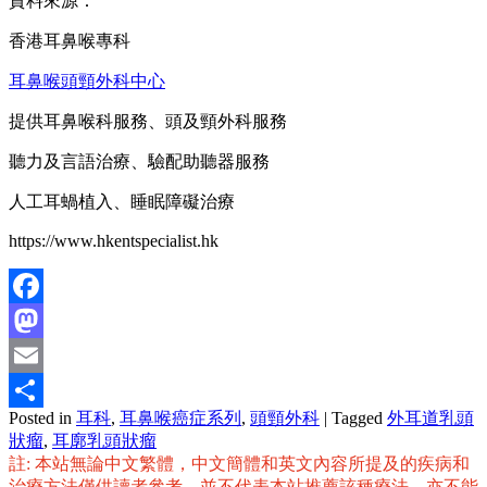
資料來源：
香港耳鼻喉專科
耳鼻喉頭頸外科中心
提供耳鼻喉科服務、頭及頸外科服務
聽力及言語治療、驗配助聽器服務
人工耳蝸植入、睡眠障礙治療
https://www.hkentspecialist.hk
Facebook
Mastodon
Email
Posted in
耳科
,
耳鼻喉癌症系列
,
頭頸外科
|
Tagged
外耳道乳頭
分
狀瘤
,
耳廓乳頭狀瘤
享
註: 本站無論中文繁體，中文簡體和英文內容所提及的疾病和
治療方法僅供讀者參考，並不代表本站推薦該種療法，亦不能