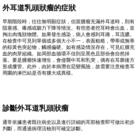
外耳道乳頭狀瘤的症狀
早期階段時，往往無明顯症狀，但當腫瘤充滿外耳道時，則有
阻塞感、癢感或聽力下降等情況。有些患者挖耳時會出血，並
掏出肉塊狀物體。如果發生感染，病人會感到耳痛，耳流膿。
在檢查中可見到單個或多個大小不一，表面粗糙，帶蒂或無蒂
的棕黃色突起物，觸感偏硬。如有感染情況存在，可見紅腫充
血的肉芽組織。如局部血循環不佳則呈黑色且部份會自然掉
落。要是腫瘤快速增生，會侵襲中耳和乳突，偶有在耳廓後方
形成瘻管。此外，由於本病潛在惡變風險，故需要注意檢查耳
周圍的淋巴結是否有腫大或異樣。
診斷外耳道乳頭狀瘤
通常依據患者既往病史以及進行詳細的耳部檢查即可做出初步
判斷，而通過病理活檢則可確定診斷。