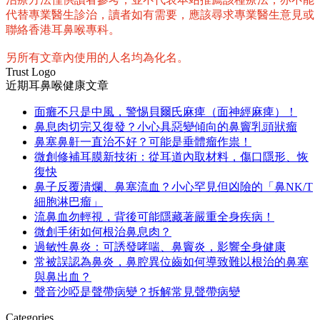
代替專業醫生診治，讀者如有需要，應該尋求專業醫生意見或
聯絡香港耳鼻喉專科。
另所有文章內使用的人名均為化名。
Trust Logo
近期耳鼻喉健康文章
面癱不只是中風，警惕貝爾氏麻痺（面神經麻痺）！
鼻息肉切完又復發？小心具惡變傾向的鼻竇乳頭狀瘤
鼻塞鼻鼾一直治不好？可能是垂體瘤作祟！
微創修補耳膜新技術：從耳道內取材料，傷口隱形、恢
復快
鼻子反覆潰爛、鼻塞流血？小心罕見但凶險的「鼻NK/T
細胞淋巴瘤」
流鼻血勿輕視，背後可能隱藏著嚴重全身疾病！
微創手術如何根治鼻息肉？
過敏性鼻炎：可誘發哮喘、鼻竇炎，影響全身健康
常被誤認為鼻炎，鼻腔異位齒如何導致難以根治的鼻塞
與鼻出血？
聲音沙啞是聲帶病變？拆解常見聲帶病變
Categories