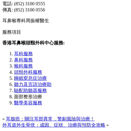
電話: (852) 3100 0555
傳真: (852) 3100 0556
耳鼻喉專科周振權醫生
服務項目
香港耳鼻喉頭頸外科中心服務:
耳科服務
鼻科服務
喉科服務
頭頸外科服務
睡眠窒息症治療
聽力及言語治療助
驗配助聽器服務
面部整形治療
醫學美容服務
«
耳腺癌：關注耳部異常，警剔風險與治療！
外耳道外生骨疣：成因、症狀、治療與預防全攻略
»