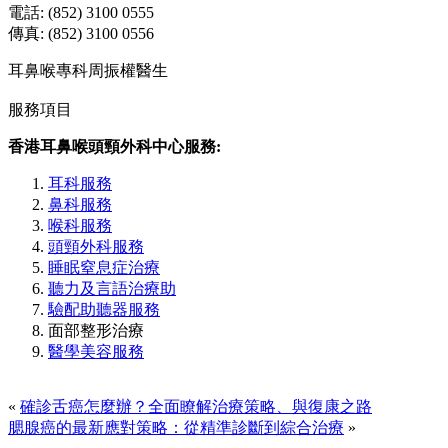
電話: (852) 3100 0555
傳真: (852) 3100 0556
耳鼻喉專科周振權醫生
服務項目
香港耳鼻喉頭頸外科中心服務:
耳科服務
鼻科服務
喉科服務
頭頸外科服務
睡眠窒息症治療
聽力及言語治療助
驗配助聽器服務
面部整形治療
醫學美容服務
«
確診舌癌怎麼辦？全面瞭解治療策略、與復康之路
腮腺癌的最新應對策略：從精準診斷到綜合治療
»