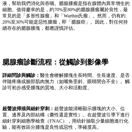
液，幫助我們消化與吞咽。腮腺腫瘤是指在腺體內異常增生的
細胞。值得慶幸的是，約70%至80%的腮腺腫瘤屬於良性，最
常見的是「多形性腺瘤」和「Warthin氏瘤」。然而，仍有約
20%至30%可能是惡性腫瘤，即「腮腺癌」。因此，對任何持
續存在的腮腺腫塊，都應謹慎評估。
腮腺瘤診斷流程：從觸診到影像學
詳細問診與觸診：
醫生會瞭解腫塊生長時間、生長速度、是否
伴隨疼痛或臉部肌肉無力（如嘴角歪斜、眼睛閉合不全）。觸
診可初步感受腫塊的質地、大小和活動度。
超聲波掃描與細針穿刺：
超聲波能清晰顯示腫塊的大小、位
置、邊界及內部結構（囊性還是實性）。在超聲波引導下進行
細針穿刺細胞學檢查（FNAC），用幼針抽取少量細胞進行化
驗，能有效區分腫塊是良性或惡性，準確度高。