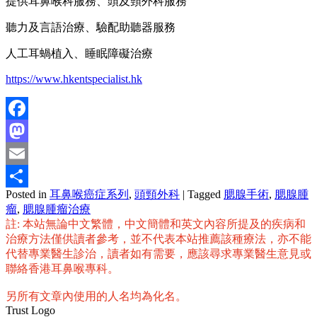
提供耳鼻喉科服務、頭及頸外科服務
聽力及言語治療、驗配助聽器服務
人工耳蝸植入、睡眠障礙治療
https://www.hkentspecialist.hk
Facebook
Mastodon
Email
Posted in
耳鼻喉癌症系列
,
頭頸外科
|
Tagged
腮腺手術
,
腮腺腫
分
瘤
,
腮腺腫瘤治療
享
註: 本站無論中文繁體，中文簡體和英文內容所提及的疾病和
治療方法僅供讀者參考，並不代表本站推薦該種療法，亦不能
代替專業醫生診治，讀者如有需要，應該尋求專業醫生意見或
聯絡香港耳鼻喉專科。
另所有文章內使用的人名均為化名。
Trust Logo