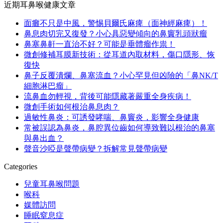
近期耳鼻喉健康文章
面癱不只是中風，警惕貝爾氏麻痺（面神經麻痺）！
鼻息肉切完又復發？小心具惡變傾向的鼻竇乳頭狀瘤
鼻塞鼻鼾一直治不好？可能是垂體瘤作祟！
微創修補耳膜新技術：從耳道內取材料，傷口隱形、恢
復快
鼻子反覆潰爛、鼻塞流血？小心罕見但凶險的「鼻NK/T
細胞淋巴瘤」
流鼻血勿輕視，背後可能隱藏著嚴重全身疾病！
微創手術如何根治鼻息肉？
過敏性鼻炎：可誘發哮喘、鼻竇炎，影響全身健康
常被誤認為鼻炎，鼻腔異位齒如何導致難以根治的鼻塞
與鼻出血？
聲音沙啞是聲帶病變？拆解常見聲帶病變
Categories
兒童耳鼻喉問題
喉科
媒體訪問
睡眠窒息症