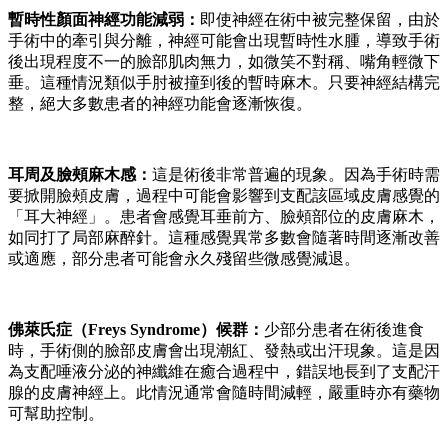
暫時性顏面神經功能減弱：
即使神經在術中被完整保留，由於
手術中的牽引與分離，神經可能會出現暫時性水腫，導致手術
後出現程度不一的臉部肌肉無力，如微笑不對稱、嘴角輕微下
垂。這種情況類似手肘被撞到後的暫時麻木。只要神經結構完
整，絕大多數患者的神經功能會逐漸恢復。
耳周及臉頰麻木感：
這是術後非常普遍的現象。因為手術時需
要掀開臉頰皮膚，過程中可能會影響到支配該區域皮膚感覺的
「耳大神經」。患者會感覺耳垂前方、臉頰部位的皮膚麻木，
如同打了局部麻醉針。這種感覺異常多數會隨著時間逐漸改善
或適應，部分患者可能會永久殘留些微感覺減退。
佛萊氏症（Freys Syndrome）候群：
少部分患者在術後進食
時，手術側的臉部皮膚會出現潮紅、發熱或出汗現象。這是因
為支配唾液分泌的神纖維在癒合過程中，錯誤地長到了支配汗
腺的皮膚神經上。此情況通常會隨時間減輕，嚴重時亦有藥物
可幫助控制。