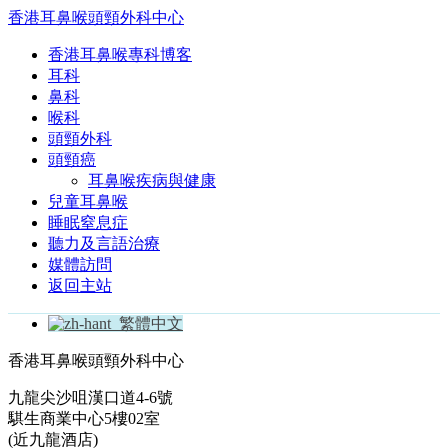
香港耳鼻喉頭頸外科中心
香港耳鼻喉專科博客
耳科
鼻科
喉科
頭頸外科
頭頸癌
耳鼻喉疾病與健康
兒童耳鼻喉
睡眠窒息症
聽力及言語治療
媒體訪問
返回主站
繁體中文
香港耳鼻喉頭頸外科中心
九龍尖沙咀漢口道4-6號
騏生商業中心5樓02室
(近九龍酒店)