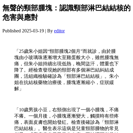
無聲的頸部腫塊：認識頸部淋巴結結核的
危害與應對
Published
2025-03-19
|
By
editor
「25歲朱小姐因“頸部腫塊2個月”而就診，由於腫
塊由小玻璃珠逐漸增大至雞蛋般大小，雖然腫塊無
痛，但朱小姐持續出現低熱，晚間盜汗，體重也下
降了。經檢查發現她的頸部有多個淋巴結糾結成
團，活組織檢驗確診為「頸部淋巴結結核」。朱小
姐在抗結核藥物治療後，腫塊逐漸縮小，症狀緩
解」
「10歲男孩小豆，右頸側出現了一個小腫塊，不痛
不癢。一個月後，小腫塊逐漸變大，觸摸時有些疼
痛，表面皮膚也開始發紅。檢查後確診為「頸部淋
巴結結核」。醫生表示這病是兒童頸部腫物的常見