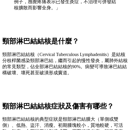
例子，感覺疼痛表示已發生炎症，不治理可併發結
核擴散而影響全身。」
頸部淋巴結結核是什麼？
頸部淋巴結結核（Cervical Tuberculous Lymphadenitis）是結核
分枝桿菌感染頸部淋巴結，繼而引起的慢性發炎，屬肺外結核
的常見類型，佔全部淋巴結結核的90%。病變可導致淋巴結結
構破壞、壞死甚至破潰形成竇道。
頸部淋巴結結核症狀及傷害有哪些？
頸部淋巴結結核的典型症狀是頸部淋巴結腫大（單側或雙
側）、低熱、盜汗、消瘦。初期腫塊較小，質地較硬，可活