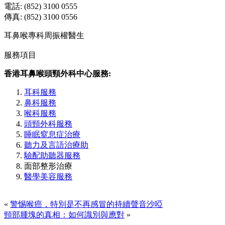
電話: (852) 3100 0555
傳真: (852) 3100 0556
耳鼻喉專科周振權醫生
服務項目
香港耳鼻喉頭頸外科中心服務:
耳科服務
鼻科服務
喉科服務
頭頸外科服務
睡眠窒息症治療
聽力及言語治療助
驗配助聽器服務
面部整形治療
醫學美容服務
«
警惕喉癌，特別是不再感冒的持續聲音沙啞
頸部腫塊的真相：如何識別與應對
»