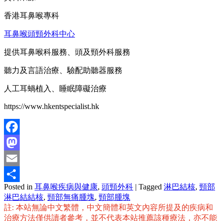
香港耳鼻喉專科
耳鼻喉頭頸外科中心
提供耳鼻喉科服務、頭及頸外科服務
聽力及言語治療、驗配助聽器服務
人工耳蝸植入、睡眠障礙治療
https://www.hkentspecialist.hk
Facebook
Mastodon
Email
Posted in
耳鼻喉疾病與健康
,
頭頸外科
|
Tagged
淋巴結核
,
頸部
分
淋巴結結核
,
頸部無痛腫塊
,
頸部腫塊
享
註: 本站無論中文繁體，中文簡體和英文內容所提及的疾病和
治療方法僅供讀者參考，並不代表本站推薦該種療法，亦不能