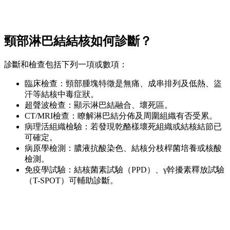
頸部淋巴結結核如何診斷？
診斷和檢查包括下列一項或數項：
臨床檢查：頸部腫塊特徵是無痛、成串排列及低熱、盜
汗等結核中毒症狀。
超聲波檢查：顯示淋巴結融合、壞死區。
CT/MRI檢查：瞭解淋巴結分佈及周圍組織有否受累。
病理活組織檢驗：若發現乾酪樣壞死組織或結核結節已
可確定。
病原學檢測：膿液抗酸染色、結核分枝桿菌培養或核酸
檢測。
免疫學試驗：結核菌素試驗（PPD）、γ幹擾素釋放試驗
（T-SPOT）可輔助診斷。