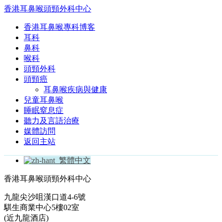
香港耳鼻喉頭頸外科中心
香港耳鼻喉專科博客
耳科
鼻科
喉科
頭頸外科
頭頸癌
耳鼻喉疾病與健康
兒童耳鼻喉
睡眠窒息症
聽力及言語治療
媒體訪問
返回主站
繁體中文
香港耳鼻喉頭頸外科中心
九龍尖沙咀漢口道4-6號
騏生商業中心5樓02室
(近九龍酒店)