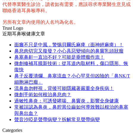
代替專業醫生診治，讀者如有需要，應該尋求專業醫生意見或
聯絡香港耳鼻喉專科。
另所有文章內使用的人名均為化名。
Trust Logo
近期耳鼻喉健康文章
面癱不只是中風，警惕貝爾氏麻痺（面神經麻痺）！
鼻息肉切完又復發？小心具惡變傾向的鼻竇乳頭狀瘤
鼻塞鼻鼾一直治不好？可能是垂體瘤作祟！
微創修補耳膜新技術：從耳道內取材料，傷口隱形、恢
復快
鼻子反覆潰爛、鼻塞流血？小心罕見但凶險的「鼻NK/T
細胞淋巴瘤」
流鼻血勿輕視，背後可能隱藏著嚴重全身疾病！
微創手術如何根治鼻息肉？
過敏性鼻炎：可誘發哮喘、鼻竇炎，影響全身健康
常被誤認為鼻炎，鼻腔異位齒如何導致難以根治的鼻塞
與鼻出血？
聲音沙啞是聲帶病變？拆解常見聲帶病變
Categories