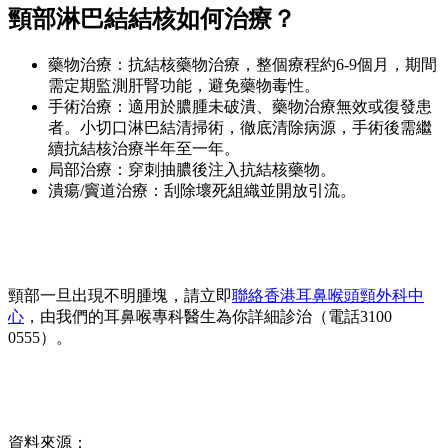
頸部淋巴結結核如何治療？
藥物治療：抗結核藥物治療，整個療程約6-9個月，期間
需定期監測肝腎功能，避免藥物毒性。
手術治療：適用於膿腫未破潰、藥物治療無效或復發患
者。小切口淋巴結清掃術，徹底清除病源，手術後需繼
續抗結核治療半年至一年。
局部治療：穿刺抽膿後注入抗結核藥物。
潰瘍/竇道治療：刮除壞死組織並開放引流。
頸部一旦出現不明腫塊，請立即
聯絡香港耳鼻喉頭頸外科中
心
，由我們的耳鼻喉專科醫生為你詳細診治（電話3100
0555）。
資料來源：