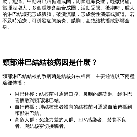
動，無痛。中期淋巴結黏連成團，周圍組織炎症，輕微疼痛。
當腫塊增大，多個腫塊會融合成團，活動受限。後期時，腫大
的淋巴結壞死形成膿腫，破潰流膿，形成慢性潰瘍或竇道。若
不及時治療，可併發症胸膜炎、膿胸，甚致結核播散影響全
身。
頸部淋巴結結核病因是什麼？
頸部淋巴結結核的致病菌是結核分枝桿菌，主要通過以下兩種
途徑傳播：
淋巴途徑：結核菌可通過口腔、鼻咽的感染源，經淋巴
管擴散到頸部淋巴結。
血行傳播：肺結核患者體內的結核菌可通過血液傳播到
頸部淋巴結。
高危人群：免疫力差的人群、HIV感染者、營養不良
者、與結核密切接觸者。