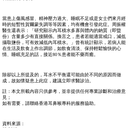
當患上傷風感冒、精神壓力過大、睡眠不足或是女士們來月經
時的短暫性賀爾蒙失調等等因素，均有機會引發此症。周振權
醫生還表示：「研究顯示內耳積水多寡與體內的鈉質（即盬
份）含量多少有直接關係。換言之，患者若能適當戒口，減低
攝取鹽份，可有效減低內耳積水。」曾有統計顯示，若病人能
在生活及飲食上作出調節，如飲食清淡、保持輕鬆愉快的心
情、睡眠充足的話，接近80％患者能不藥而癒。
除卻以上所提及的，耳水不平衡還可能由於不同的原因而做
成，故如懷疑患上此症，建議立即求醫診治。
註：本文所載內容只供參考，並非提供任何專業診斷和治療意
見；
如有需要，請聯絡香港耳鼻喉專科的服務協助。
資料來源：