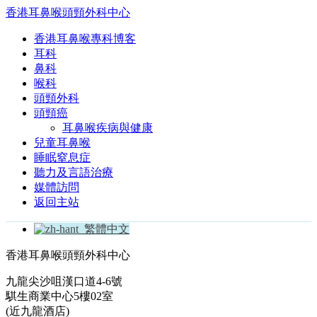
香港耳鼻喉頭頸外科中心
香港耳鼻喉專科博客
耳科
鼻科
喉科
頭頸外科
頭頸癌
耳鼻喉疾病與健康
兒童耳鼻喉
睡眠窒息症
聽力及言語治療
媒體訪問
返回主站
繁體中文
香港耳鼻喉頭頸外科中心
九龍尖沙咀漢口道4-6號
騏生商業中心5樓02室
(近九龍酒店)