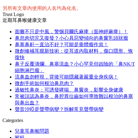
另所有文章內使用的人名均為化名。
Trust Logo
近期耳鼻喉健康文章
面癱不只是中風，警惕貝爾氏麻痺（面神經麻痺）！
鼻息肉切完又復發？小心具惡變傾向的鼻竇乳頭狀瘤
鼻塞鼻鼾一直治不好？可能是垂體瘤作祟！
微創修補耳膜新技術：從耳道內取材料，傷口隱形、恢
復快
鼻子反覆潰爛、鼻塞流血？小心罕見但凶險的「鼻NK/T
細胞淋巴瘤」
流鼻血勿輕視，背後可能隱藏著嚴重全身疾病！
微創手術如何根治鼻息肉？
過敏性鼻炎：可誘發哮喘、鼻竇炎，影響全身健康
常被誤認為鼻炎，鼻腔異位齒如何導致難以根治的鼻塞
與鼻出血？
聲音沙啞是聲帶病變？拆解常見聲帶病變
Categories
兒童耳鼻喉問題
喉科