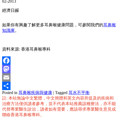
02-2013
經濟日赧
如果你有興趣了解更多耳鼻喉健康問題，可參閱我們的
耳鼻喉
知識庫
。
資料來源: 香港耳鼻喉專科
Facebook
Mastodon
Email
Posted in
耳鼻喉疾病與健康
|
Tagged
耳水不平衡
分
註: 本站無論中文繁體，中文簡體和英文內容所提及的疾病和
享
治療方法僅供讀者參考，並不代表本站推薦該種療法，亦不能
代替專業醫生診治，讀者如有需要，應該尋求專業醫生意見或
聯絡香港耳鼻喉專科。