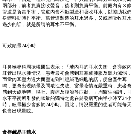
兩部分，前者負責接收聲音，後者則負責平衡。前庭內有３條
管道是負責平衡，管道內會不斷製造和吸收耳水，以協助我們
身體移動時作平衡。當管道製造的耳水過多，又或是吸收耳水
過少的話，就是所謂的耳水不平衡。
可致頭暈24小時
耳鼻喉專科周振權醫生表示：「若內耳的耳水失衡，會導致內
耳管出現水腫情況，患者最初會感到耳塞或腫脹及聽力減弱，
而當內耳壓力過大而壓迫到神經絨毛細胞的話，便會產生耳
鳴，更會出現頭暈及間歇性失聰。當暈眩情況嚴重時，患者會
感到天旋地轉、嘔吐、腹痛及腹瀉等症狀。」周醫生強調，耳
水不平衡所引發的眩暈的獨特之處在於發病可由半小時至24小
時，眩暈極少會多於24小時。因此，情況嚴重的患者可能每天
也會出現暈眩。
食得鹹易耳積水