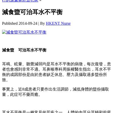
行的淚囊鼻腔造孔術
»
減食盬可治耳水不平衡
Published
2014-09-24
|
By
HKENT Nurse
減食盬 可治耳水不平衡
耳鳴、眩暈、聽覺減弱均是耳水不平衡的病徵，每次復發，患
者也會感到非常不適。耳鼻喉專科周振權醫生指出，耳水不平
衡的成因部份是由於患者缺乏休息、壓力及攝取過多盬份所
致。
事實上，近8成患者只要作出生活調節，減低身體的盬份攝取
量，此症可不藥而癒。
耳水不平衡是一種常見的耳疾之一。人體的內耳分耳蝸和前庭