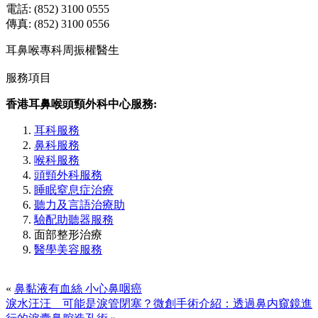
電話: (852) 3100 0555
傳真: (852) 3100 0556
耳鼻喉專科周振權醫生
服務項目
香港耳鼻喉頭頸外科中心服務:
耳科服務
鼻科服務
喉科服務
頭頸外科服務
睡眠窒息症治療
聽力及言語治療助
驗配助聽器服務
面部整形治療
醫學美容服務
«
鼻黏液有血絲 小心鼻咽癌
淚水汪汪 可能是淚管閉塞？微創手術介紹：透過鼻内窺鏡進