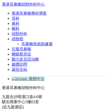
香港耳鼻喉頭頸外科中心
香港耳鼻喉專科博客
耳科
鼻科
喉科
頭頸外科
頭頸癌
耳鼻喉疾病與健康
兒童耳鼻喉
睡眠窒息症
聽力及言語治療
媒體訪問
返回主站
繁體中文
香港耳鼻喉頭頸外科中心
九龍尖沙咀漢口道4-6號
騏生商業中心5樓02室
(近九龍酒店)