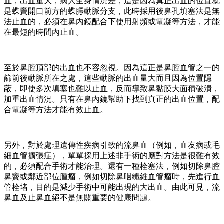
血，出血量大，病人全身情況差，這是因為真正出血的位置就
是蝶竇開口前方的蝶腭動脈分支，此時採用後鼻孔填塞法是無
法止血的，必須在鼻內鏡配合下使用射頻或電凝等方法，才能
在最短的時間內止血。
至於鼻腔頂部的出血也不容忽視。因為這正是鼻腔血管之一的
篩前後動脈所在之處，這些動脈的出血量大而且因為位置隱
蔽，即使多次填塞也難以止血，反而導致鼻黏膜大面積破潰，
加重出血情況。只有在鼻內鏡幫助下找到真正的出血位置，配
合電凝等方法才能有效止血。
另外，對於處理遺傳性疾病引致的流鼻血（例如，血友病或毛
細血管擴張症），單單採用上述非手術的應對方法是很難有效
的，必須配合手術才能治理。還有一種栓塞法，例如切除鼻腔
鼻竇或鄰近部位腫瘤，例如切除鼻咽纖維血管瘤時，先進行血
管栓堵，目的是減少手術中可能出現的大出血。由此可見，流
鼻血及止鼻血絕不是無關重要的健康問題。