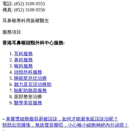
電話: (852) 3100 0555
傳真: (852) 3100 0556
耳鼻喉專科周振權醫生
服務項目
香港耳鼻喉頭頸外科中心服務:
耳科服務
鼻科服務
喉科服務
頭頸外科服務
睡眠窒息症治療
聽力及言語治療助
驗配助聽器服務
面部整形治療
醫學美容服務
«
鼻竇漿細胞瘤容易被誤診，如何才能避免延誤診治呢？
頸部出現腫塊，無故聲音嘶啞，小心喉小細胞神經內分泌癌！
»