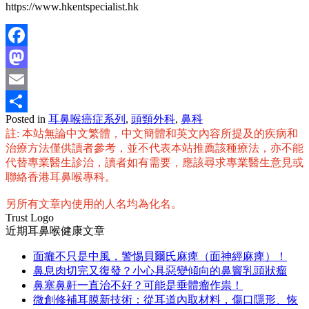
https://www.hkentspecialist.hk
Facebook
Mastodon
Email
Posted in
耳鼻喉癌症系列
,
頭頸外科
,
鼻科
分
註: 本站無論中文繁體，中文簡體和英文內容所提及的疾病和
享
治療方法僅供讀者參考，並不代表本站推薦該種療法，亦不能
代替專業醫生診治，讀者如有需要，應該尋求專業醫生意見或
聯絡香港耳鼻喉專科。
另所有文章內使用的人名均為化名。
Trust Logo
近期耳鼻喉健康文章
面癱不只是中風，警惕貝爾氏麻痺（面神經麻痺）！
鼻息肉切完又復發？小心具惡變傾向的鼻竇乳頭狀瘤
鼻塞鼻鼾一直治不好？可能是垂體瘤作祟！
微創修補耳膜新技術：從耳道內取材料，傷口隱形、恢