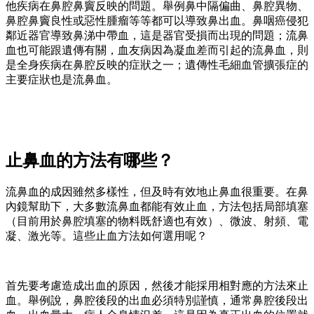
他疾病在鼻腔鼻竇反映的問題。舉例鼻中隔偏曲、鼻腔異物、
鼻腔鼻竇良性或惡性腫瘤等等都可以導致鼻出血。鼻咽癌侵犯
鄰近器官導致鼻涕中帶血，這是器官受損而出現的問題；流鼻
血也可能跟遺傳有關，血友病因為凝血差而引起的流鼻血，則
是全身疾病在鼻腔反映的症狀之一；遺傳性毛細血管擴張症的
主要症狀也是流鼻血。
止鼻血的方法有哪些？
流鼻血的成因雖然多樣性，但及時有效地止鼻血很重要。在鼻
內鏡幫助下，大多數流鼻血都能有效止血，方法包括局部填塞
（目前用於鼻腔填塞的物料既舒適也有效）、微波、射頻、電
凝、激光等。這些止血方法如何選用呢？
首先要考慮造成出血的原因，然後才能採用相對應的方法來止
血。舉例說，鼻腔後段的出血必須特別謹慎，通常鼻腔後段出