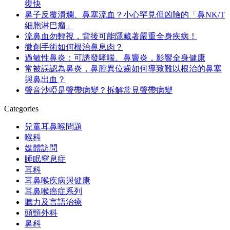
復快
鼻子反覆潰爛、鼻塞流血？小心罕見但凶險的「鼻NK/T
細胞淋巴瘤」
流鼻血勿輕視，背後可能隱藏著嚴重全身疾病！
微創手術如何根治鼻息肉？
過敏性鼻炎：可誘發哮喘、鼻竇炎，影響全身健康
常被誤認為鼻炎，鼻腔異位齒如何導致難以根治的鼻塞
與鼻出血？
聲音沙啞是聲帶病變？拆解常見聲帶病變
Categories
兒童耳鼻喉問題
喉科
媒體訪問
睡眠窒息症
耳科
耳鼻喉疾病與健康
耳鼻喉癌症系列
聽力及言語治療
頭頸外科
鼻科