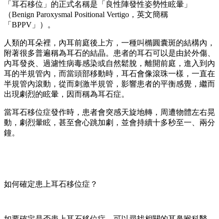
「耳石移位」的正式名稱是「良性陣發性姿勢性眩暈」
（Benign Paroxysmal Positional Vertigo，英文簡稱
「BPPV」）。
人類的耳朵裡，內耳前庭後上方，一種叫橢圓囊斑的結構內，
附著很多普遍稱為耳石的結晶。患者的耳石可以是由於外傷、
內耳發炎、過濾性病毒感染或自然鬆脫，離開前庭，進入到內
耳的半規管內，而當頭部移動時，耳石會像滾珠一樣，一直在
半規管內滾動，從而刺激半規管，影響患者的平衡感覺，繼而
出現劇烈的眩暈，因而稱為耳石症。
當耳石移位症發作時，患者會突感天旋地轉，周遭物體左右晃
動，劇烈暈眩，甚至會心跳加劇，並會持續十多秒至一、兩分
鐘。
如何確定患上耳石移位症？
如要確定是否患上耳石移位症，可以尋找相關的耳鼻喉科醫