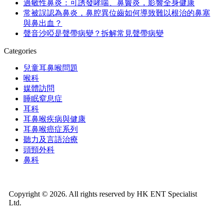
過敏性鼻炎：可誘發哮喘、鼻竇炎，影響全身健康
常被誤認為鼻炎，鼻腔異位齒如何導致難以根治的鼻塞
與鼻出血？
聲音沙啞是聲帶病變？拆解常見聲帶病變
Categories
兒童耳鼻喉問題
喉科
媒體訪問
睡眠窒息症
耳科
耳鼻喉疾病與健康
耳鼻喉癌症系列
聽力及言語治療
頭頸外科
鼻科
Copyright © 2026. All rights reserved by HK ENT Specialist
Ltd.