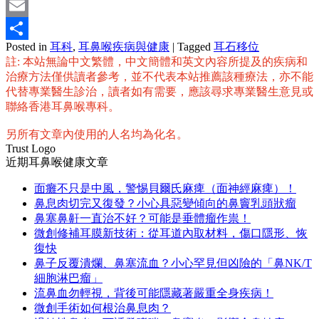
Mastodon
Email
Posted in
耳科
,
耳鼻喉疾病與健康
|
Tagged
耳石移位
分
註: 本站無論中文繁體，中文簡體和英文內容所提及的疾病和
享
治療方法僅供讀者參考，並不代表本站推薦該種療法，亦不能
代替專業醫生診治，讀者如有需要，應該尋求專業醫生意見或
聯絡香港耳鼻喉專科。
另所有文章內使用的人名均為化名。
Trust Logo
近期耳鼻喉健康文章
面癱不只是中風，警惕貝爾氏麻痺（面神經麻痺）！
鼻息肉切完又復發？小心具惡變傾向的鼻竇乳頭狀瘤
鼻塞鼻鼾一直治不好？可能是垂體瘤作祟！
微創修補耳膜新技術：從耳道內取材料，傷口隱形、恢
復快
鼻子反覆潰爛、鼻塞流血？小心罕見但凶險的「鼻NK/T
細胞淋巴瘤」
流鼻血勿輕視，背後可能隱藏著嚴重全身疾病！
微創手術如何根治鼻息肉？