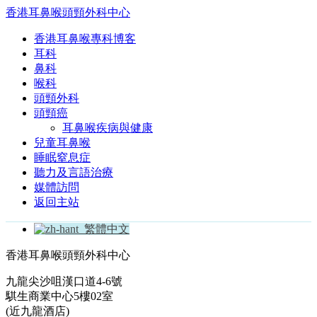
香港耳鼻喉頭頸外科中心
香港耳鼻喉專科博客
耳科
鼻科
喉科
頭頸外科
頭頸癌
耳鼻喉疾病與健康
兒童耳鼻喉
睡眠窒息症
聽力及言語治療
媒體訪問
返回主站
繁體中文
香港耳鼻喉頭頸外科中心
九龍尖沙咀漢口道4-6號
騏生商業中心5樓02室
(近九龍酒店)