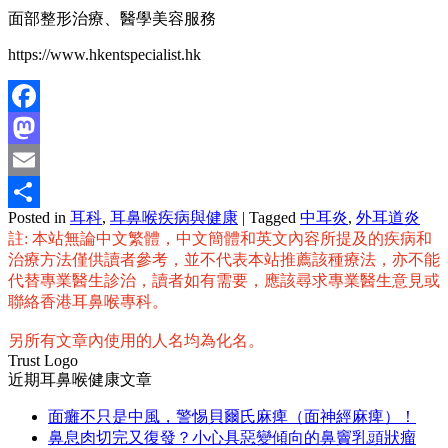
面部整形治療、醫學美容服務
https://www.hkentspecialist.hk
Facebook
Mastodon
Email
Posted in
耳科
,
耳鼻喉疾病與健康
|
Tagged
中耳炎
,
外耳道炎
分
註: 本站無論中文繁體，中文簡體和英文內容所提及的疾病和
享
治療方法僅供讀者參考，並不代表本站推薦該種療法，亦不能
代替專業醫生診治，讀者如有需要，應該尋求專業醫生意見或
聯絡香港耳鼻喉專科。
另所有文章內使用的人名均為化名。
Trust Logo
近期耳鼻喉健康文章
面癱不只是中風，警惕貝爾氏麻痺（面神經麻痺）！
鼻息肉切完又復發？小心具惡變傾向的鼻竇乳頭狀瘤