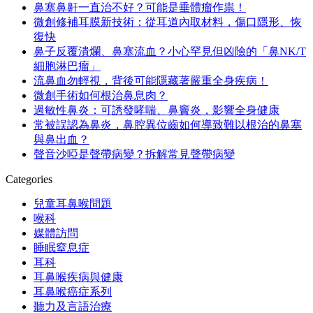
鼻塞鼻鼾一直治不好？可能是垂體瘤作祟！
微創修補耳膜新技術：從耳道內取材料，傷口隱形、恢
復快
鼻子反覆潰爛、鼻塞流血？小心罕見但凶險的「鼻NK/T
細胞淋巴瘤」
流鼻血勿輕視，背後可能隱藏著嚴重全身疾病！
微創手術如何根治鼻息肉？
過敏性鼻炎：可誘發哮喘、鼻竇炎，影響全身健康
常被誤認為鼻炎，鼻腔異位齒如何導致難以根治的鼻塞
與鼻出血？
聲音沙啞是聲帶病變？拆解常見聲帶病變
Categories
兒童耳鼻喉問題
喉科
媒體訪問
睡眠窒息症
耳科
耳鼻喉疾病與健康
耳鼻喉癌症系列
聽力及言語治療