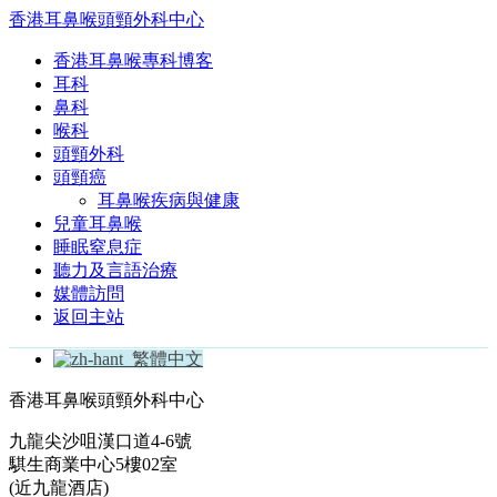
香港耳鼻喉頭頸外科中心
香港耳鼻喉專科博客
耳科
鼻科
喉科
頭頸外科
頭頸癌
耳鼻喉疾病與健康
兒童耳鼻喉
睡眠窒息症
聽力及言語治療
媒體訪問
返回主站
繁體中文
香港耳鼻喉頭頸外科中心
九龍尖沙咀漢口道4-6號
騏生商業中心5樓02室
(近九龍酒店)