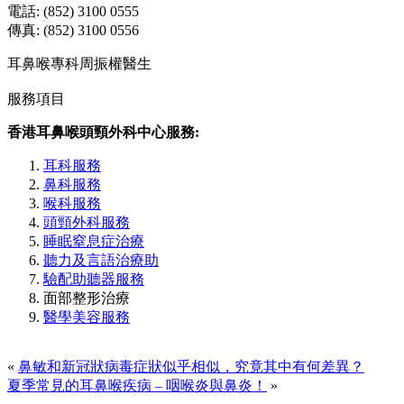
電話: (852) 3100 0555
傳真: (852) 3100 0556
耳鼻喉專科周振權醫生
服務項目
香港耳鼻喉頭頸外科中心服務:
耳科服務
鼻科服務
喉科服務
頭頸外科服務
睡眠窒息症治療
聽力及言語治療助
驗配助聽器服務
面部整形治療
醫學美容服務
«
鼻敏和新冠狀病毒症狀似乎相似，究竟其中有何差異？
夏季常見的耳鼻喉疾病 – 咽喉炎與鼻炎！
»