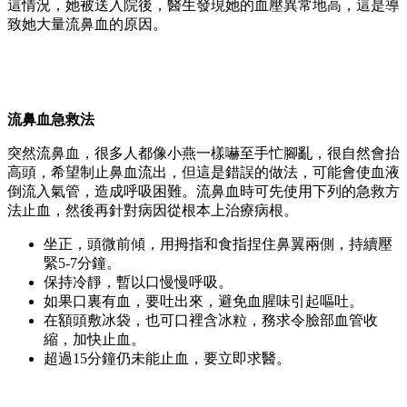
這情況，她被送入院後，醫生發現她的血壓異常地高，這是導
致她大量流鼻血的原因。
流鼻血急救法
突然流鼻血，很多人都像小燕一樣嚇至手忙腳亂，很自然會抬
高頭，希望制止鼻血流出，但這是錯誤的做法，可能會使血液
倒流入氣管，造成呼吸困難。流鼻血時可先使用下列的急救方
法止血，然後再針對病因從根本上治療病根。
坐正，頭微前傾，用拇指和食指捏住鼻翼兩側，持續壓
緊5-7分鐘。
保持冷靜，暫以口慢慢呼吸。
如果口裏有血，要吐出來，避免血腥味引起嘔吐。
在額頭敷冰袋，也可口裡含冰粒，務求令臉部血管收
縮，加快止血。
超過15分鐘仍未能止血，要立即求醫。