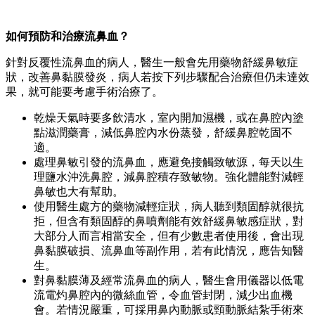
如何預防和治療流鼻血？
針對反覆性流鼻血的病人，醫生一般會先用藥物舒緩鼻敏症
狀，改善鼻黏膜發炎，病人若按下列步驟配合治療但仍未達效
果，就可能要考慮手術治療了。
乾燥天氣時要多飲清水，室內開加濕機，或在鼻腔內塗
點滋潤藥膏，減低鼻腔內水份蒸發，舒緩鼻腔乾固不
適。
處理鼻敏引發的流鼻血，應避免接觸致敏源，每天以生
理鹽水沖洗鼻腔，減鼻腔積存致敏物。強化體能對減輕
鼻敏也大有幫助。
使用醫生處方的藥物減輕症狀，病人聽到類固醇就很抗
拒，但含有類固醇的鼻噴劑能有效舒緩鼻敏感症狀，對
大部分人而言相當安全，但有少數患者使用後，會出現
鼻黏膜破損、流鼻血等副作用，若有此情況，應告知醫
生。
對鼻黏膜薄及經常流鼻血的病人，醫生會用儀器以低電
流電灼鼻腔內的微絲血管，令血管封閉，減少出血機
會。若情況嚴重，可採用鼻內動脈或頸動脈結紮手術來