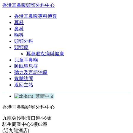
香港耳鼻喉頭頸外科中心
香港耳鼻喉專科博客
耳科
鼻科
喉科
頭頸外科
頭頸癌
耳鼻喉疾病與健康
兒童耳鼻喉
睡眠窒息症
聽力及言語治療
媒體訪問
返回主站
繁體中文
香港耳鼻喉頭頸外科中心
九龍尖沙咀漢口道4-6號
騏生商業中心5樓02室
(近九龍酒店)