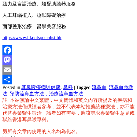
聽力及言語治療、驗配助聽器服務
人工耳蝸植入、睡眠障礙治療
面部整形治療、醫學美容服務
https://www.hkentspecialist.hk
Facebook
Mastodon
Email
Posted in
耳鼻喉疾病與健康
,
鼻科
|
Tagged
流鼻血
,
流鼻血急救
分
法
,
預防流鼻血方法，治療流鼻血方法
享
註: 本站無論中文繁體，中文簡體和英文內容所提及的疾病和
治療方法僅供讀者參考，並不代表本站推薦該種療法，亦不能
代替專業醫生診治，讀者如有需要，應該尋求專業醫生意見或
聯絡香港耳鼻喉專科。
另所有文章內使用的人名均為化名。