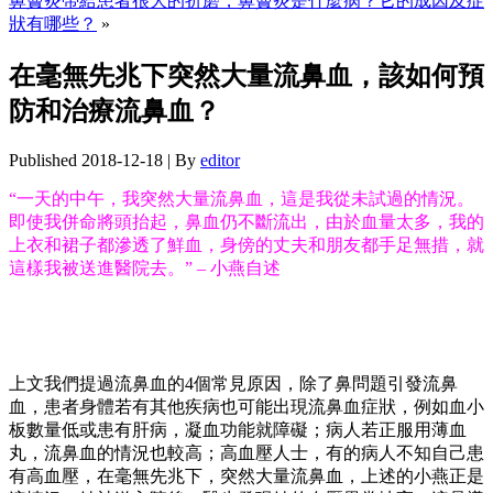
鼻竇炎帶給患者很大的折磨，鼻竇炎是什麼病？它的成因及症
狀有哪些？
»
在毫無先兆下突然大量流鼻血，該如何預
防和治療流鼻血？
Published
2018-12-18
|
By
editor
“一天的中午，我突然大量流鼻血，這是我從未試過的情況。
即使我併命將頭抬起，鼻血仍不斷流出，由於血量太多，我的
上衣和裙子都滲透了鮮血，身傍的丈夫和朋友都手足無措，就
這樣我被送進醫院去。” – 小燕自述
上文我們提過流鼻血的4個常見原因，除了鼻問題引發流鼻
血，患者身體若有其他疾病也可能出現流鼻血症狀，例如血小
板數量低或患有肝病，凝血功能就障礙；病人若正服用薄血
丸，流鼻血的情況也較高；高血壓人士，有的病人不知自己患
有高血壓，在毫無先兆下，突然大量流鼻血，上述的小燕正是