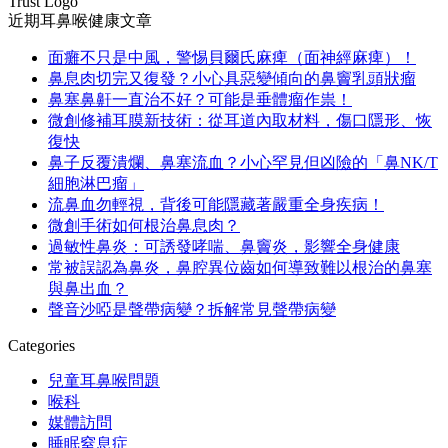
Trust Logo
近期耳鼻喉健康文章
面癱不只是中風，警惕貝爾氏麻痺（面神經麻痺）！
鼻息肉切完又復發？小心具惡變傾向的鼻竇乳頭狀瘤
鼻塞鼻鼾一直治不好？可能是垂體瘤作祟！
微創修補耳膜新技術：從耳道內取材料，傷口隱形、恢
復快
鼻子反覆潰爛、鼻塞流血？小心罕見但凶險的「鼻NK/T
細胞淋巴瘤」
流鼻血勿輕視，背後可能隱藏著嚴重全身疾病！
微創手術如何根治鼻息肉？
過敏性鼻炎：可誘發哮喘、鼻竇炎，影響全身健康
常被誤認為鼻炎，鼻腔異位齒如何導致難以根治的鼻塞
與鼻出血？
聲音沙啞是聲帶病變？拆解常見聲帶病變
Categories
兒童耳鼻喉問題
喉科
媒體訪問
睡眠窒息症