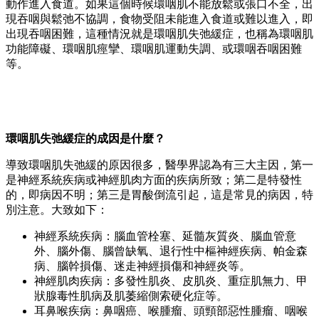
動作進入食道。如果這個時候環咽肌不能放鬆或張口不全，出
現吞咽與鬆弛不協調，食物受阻未能進入食道或難以進入，即
出現吞咽困難，這種情況就是環咽肌失弛緩症，也稱為環咽肌
功能障礙、環咽肌痙攣、環咽肌運動失調、或環咽吞咽困難
等。
環咽肌失弛緩症的成因是什麼？
導致環咽肌失弛緩的原因很多，醫學界認為有三大主因，第一
是神經系統疾病或神經肌肉方面的疾病所致；第二是特發性
的，即病因不明；第三是胃酸倒流引起，這是常見的病因，特
別注意。大致如下：
神經系統疾病：腦血管栓塞、延髓灰質炎、腦血管意
外、腦外傷、腦曾缺氧、退行性中樞神經疾病、帕金森
病、腦幹損傷、迷走神經損傷和神經炎等。
神經肌肉疾病：多發性肌炎、皮肌炎、重症肌無力、甲
狀腺毒性肌病及肌萎縮側索硬化症等。
耳鼻喉疾病：鼻咽癌、喉腫瘤、頭頸部惡性腫瘤、咽喉