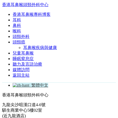
香港耳鼻喉頭頸外科中心
香港耳鼻喉專科博客
耳科
鼻科
喉科
頭頸外科
頭頸癌
耳鼻喉疾病與健康
兒童耳鼻喉
睡眠窒息症
聽力及言語治療
媒體訪問
返回主站
繁體中文
香港耳鼻喉頭頸外科中心
九龍尖沙咀漢口道4-6號
騏生商業中心5樓02室
(近九龍酒店)