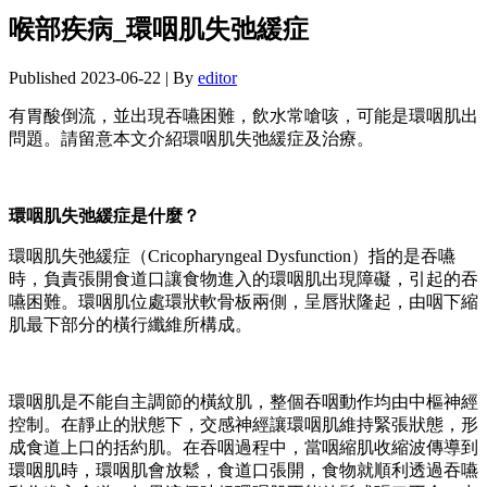
喉部疾病_環咽肌失弛緩症
Published
2023-06-22
|
By
editor
有胃酸倒流，並出現吞嚥困難，飲水常嗆咳，可能是環咽肌出
問題。請留意本文介紹環咽肌失弛緩症及治療。
環咽肌失弛緩症是什麼？
環咽肌失弛緩症（Cricopharyngeal Dysfunction）指的是吞嚥
時，負責張開食道口讓食物進入的環咽肌出現障礙，引起的吞
嚥困難。環咽肌位處環狀軟骨板兩側，呈唇狀隆起，由咽下縮
肌最下部分的橫行纖維所構成。
環咽肌是不能自主調節的橫紋肌，整個吞咽動作均由中樞神經
控制。在靜止的狀態下，交感神經讓環咽肌維持緊張狀態，形
成食道上口的括約肌。在吞咽過程中，當咽縮肌收縮波傳導到
環咽肌時，環咽肌會放鬆，食道口張開，食物就順利透過吞嚥