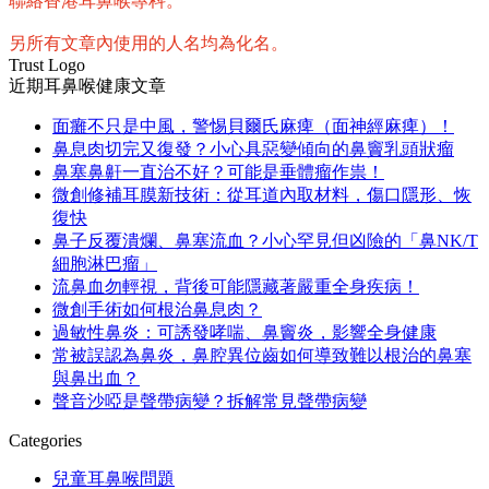
聯絡香港耳鼻喉專科。
另所有文章內使用的人名均為化名。
Trust Logo
近期耳鼻喉健康文章
面癱不只是中風，警惕貝爾氏麻痺（面神經麻痺）！
鼻息肉切完又復發？小心具惡變傾向的鼻竇乳頭狀瘤
鼻塞鼻鼾一直治不好？可能是垂體瘤作祟！
微創修補耳膜新技術：從耳道內取材料，傷口隱形、恢
復快
鼻子反覆潰爛、鼻塞流血？小心罕見但凶險的「鼻NK/T
細胞淋巴瘤」
流鼻血勿輕視，背後可能隱藏著嚴重全身疾病！
微創手術如何根治鼻息肉？
過敏性鼻炎：可誘發哮喘、鼻竇炎，影響全身健康
常被誤認為鼻炎，鼻腔異位齒如何導致難以根治的鼻塞
與鼻出血？
聲音沙啞是聲帶病變？拆解常見聲帶病變
Categories
兒童耳鼻喉問題