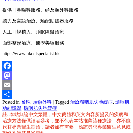
提供耳鼻喉科服務、頭及頸外科服務
聽力及言語治療、驗配助聽器服務
人工耳蝸植入、睡眠障礙治療
面部整形治療、醫學美容服務
https://www.hkentspecialist.hk
Facebook
Mastodon
Email
Posted in
喉科
,
頭頸外科
|
Tagged
治療環咽肌失弛緩症
,
環咽肌
分
功能障礙
,
環咽肌失弛緩症
享
註: 本站無論中文繁體，中文簡體和英文內容所提及的疾病和
治療方法僅供讀者參考，並不代表本站推薦該種療法，亦不能
代替專業醫生診治，讀者如有需要，應該尋求專業醫生意見或