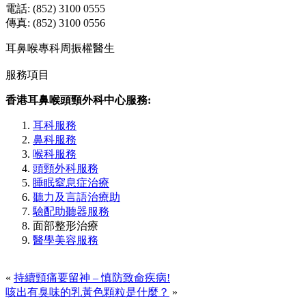
電話: (852) 3100 0555
傳真: (852) 3100 0556
耳鼻喉專科周振權醫生
服務項目
香港耳鼻喉頭頸外科中心服務:
耳科服務
鼻科服務
喉科服務
頭頸外科服務
睡眠窒息症治療
聽力及言語治療助
驗配助聽器服務
面部整形治療
醫學美容服務
«
持續頸痛要留神 – 慎防致命疾病!
咳出有臭味的乳黃色顆粒是什麼？
»