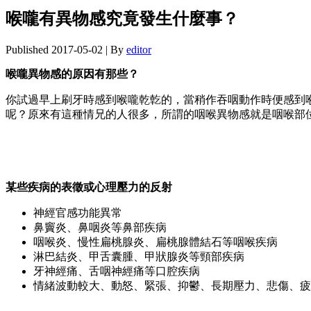
喉嚨有異物感究竟發生什麼事？
Published
2017-05-02
|
By
editor
喉嚨異物感的原因有那些？
你試過早上刷牙時感到喉嚨乾亁的，當稍作吞咽動作時便感到
呢？原來有這種情兄的人很多，所謂的咽喉異物感就是咽喉部
某些疾病的表徵或心理壓力的反射
神經官感功能異常
鼻竇炎、鼻咽炎等鼻部疾病
咽喉炎、慢性扁桃腺炎、扁桃腺體結石等咽喉疾病
淋巴結炎、甲舌囊腫、甲狀腺炎等頸部疾病
牙神經痛、舌咽神經痛等口腔疾病
情緒波動較大、動怒、緊張、抑鬱、長期壓力、悲傷、疲