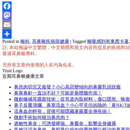
Facebook
Mastodon
Email
Posted in
喉科
,
耳鼻喉疾病與健康
|
Tagged
喉嚨感到有東西卡著
分
註: 本站無論中文繁體，中文簡體和英文內容所提及的疾病和
享
香港耳鼻喉專科。
另所有文章內使用的人名均為化名。
Trust Logo
近期耳鼻喉健康文章
鼻息肉切完又復發？小心具惡變傾向的鼻竇乳頭狀瘤
鼻塞鼻鼾一直治不好？可能是垂體瘤作祟！
微創修補耳膜新技術：從耳道內取材料，傷口隱形、恢復
鼻子反覆潰爛、鼻塞流血？小心罕見但凶險的「鼻NK/T
流鼻血勿輕視，背後可能隱藏著嚴重全身疾病！
微創手術如何根治鼻息肉？
過敏性鼻炎：可誘發哮喘、鼻竇炎，影響全身健康
常被誤認為鼻炎，鼻腔異位齒如何導致難以根治的鼻塞與