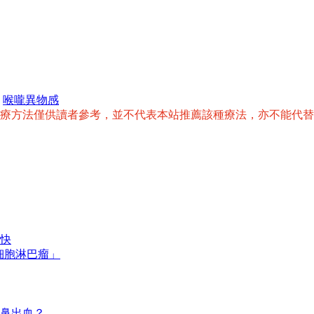
,
喉嚨異物感
治療方法僅供讀者參考，並不代表本站推薦該種療法，亦不能代
快
細胞淋巴瘤」
鼻出血？