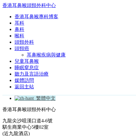
香港耳鼻喉頭頸外科中心
香港耳鼻喉專科博客
耳科
鼻科
喉科
頭頸外科
頭頸癌
耳鼻喉疾病與健康
兒童耳鼻喉
睡眠窒息症
聽力及言語治療
媒體訪問
返回主站
繁體中文
香港耳鼻喉頭頸外科中心
九龍尖沙咀漢口道4-6號
騏生商業中心5樓02室
(近九龍酒店)