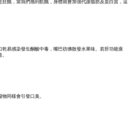
是肚餓，當我們感到飢餓，身體就會加強代謝脂肪及蛋白質，這
口乾易感染發生酮酸中毒，嘴巴彷彿散發水果味。若肝功能衰
道。
癈物同樣會引發口臭。