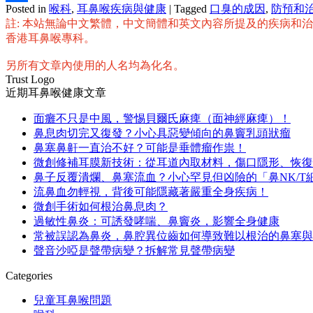
Posted in
喉科
,
耳鼻喉疾病與健康
|
Tagged
口臭的成因
,
防預和
分
註: 本站無論中文繁體，中文簡體和英文內容所提及的疾病和
享
香港耳鼻喉專科。
另所有文章內使用的人名均為化名。
Trust Logo
近期耳鼻喉健康文章
面癱不只是中風，警惕貝爾氏麻痺（面神經麻痺）！
鼻息肉切完又復發？小心具惡變傾向的鼻竇乳頭狀瘤
鼻塞鼻鼾一直治不好？可能是垂體瘤作祟！
微創修補耳膜新技術：從耳道內取材料，傷口隱形、恢復
鼻子反覆潰爛、鼻塞流血？小心罕見但凶險的「鼻NK/T
流鼻血勿輕視，背後可能隱藏著嚴重全身疾病！
微創手術如何根治鼻息肉？
過敏性鼻炎：可誘發哮喘、鼻竇炎，影響全身健康
常被誤認為鼻炎，鼻腔異位齒如何導致難以根治的鼻塞與
聲音沙啞是聲帶病變？拆解常見聲帶病變
Categories
兒童耳鼻喉問題