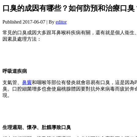
口臭的成因有哪些？如何防預和治療口臭
Published
2017-06-07
|
By
editor
常見的口臭成因大多跟耳鼻喉科疾病有關，還有就是個人衞生
因素及處理方法：
呼吸道疾病
支氣管、
鼻竇
和咽喉等部位有發炎就會容易有口臭，這是因為
臭。口腔細菌增多也會使扁桃腺體因要對抗外來病毒而疲於奔
現。
生理週期、懷孕、肚餓導致口臭