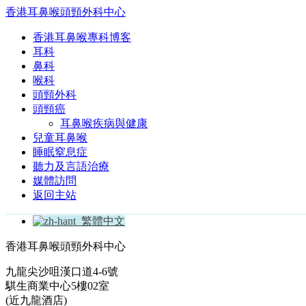
香港耳鼻喉頭頸外科中心
香港耳鼻喉專科博客
耳科
鼻科
喉科
頭頸外科
頭頸癌
耳鼻喉疾病與健康
兒童耳鼻喉
睡眠窒息症
聽力及言語治療
媒體訪問
返回主站
繁體中文
香港耳鼻喉頭頸外科中心
九龍尖沙咀漢口道4-6號
騏生商業中心5樓02室
(近九龍酒店)