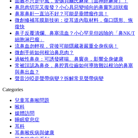
面癱不只是中風，警惕貝爾氏麻痺（面神經麻痺）！
鼻息肉切完又復發？小心具惡變傾向的鼻竇乳頭狀瘤
鼻塞鼻鼾一直治不好？可能是垂體瘤作祟！
微創修補耳膜新技術：從耳道內取材料，傷口隱形、恢
復快
鼻子反覆潰爛、鼻塞流血？小心罕見但凶險的「鼻NK/T
細胞淋巴瘤」
流鼻血勿輕視，背後可能隱藏著嚴重全身疾病！
微創手術如何根治鼻息肉？
過敏性鼻炎：可誘發哮喘、鼻竇炎，影響全身健康
常被誤認為鼻炎，鼻腔異位齒如何導致難以根治的鼻塞
與鼻出血？
聲音沙啞是聲帶病變？拆解常見聲帶病變
Categories
兒童耳鼻喉問題
喉科
媒體訪問
睡眠窒息症
耳科
耳鼻喉疾病與健康