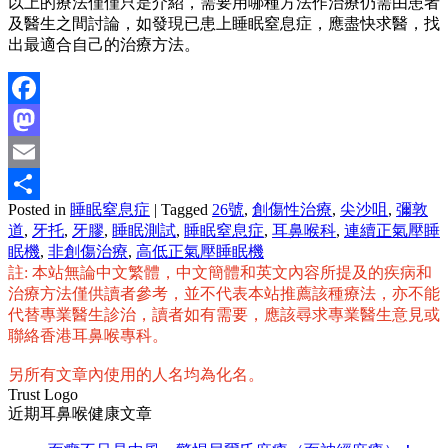
以上的療法僅僅只是介紹，需要用哪種方法作治療仍需由患者
及醫生之間討論，如發現已患上睡眠窒息症，應盡快求醫，找
出最適合自己的治療方法。
Facebook
Mastodon
Email
Posted in
睡眠窒息症
|
Tagged
26號
,
創傷性治療
,
尖沙咀
,
彌敦
分
道
,
牙托
,
牙膠
,
睡眠測試
,
睡眠窒息症
,
耳鼻喉科
,
連續正氣壓睡
享
眠機
,
非創傷治療
,
高低正氣壓睡眠機
註: 本站無論中文繁體，中文簡體和英文內容所提及的疾病和
治療方法僅供讀者參考，並不代表本站推薦該種療法，亦不能
代替專業醫生診治，讀者如有需要，應該尋求專業醫生意見或
聯絡香港耳鼻喉專科。
另所有文章內使用的人名均為化名。
Trust Logo
近期耳鼻喉健康文章