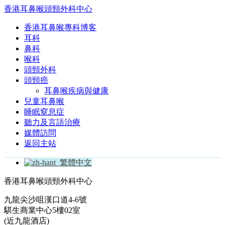
香港耳鼻喉頭頸外科中心
香港耳鼻喉專科博客
耳科
鼻科
喉科
頭頸外科
頭頸癌
耳鼻喉疾病與健康
兒童耳鼻喉
睡眠窒息症
聽力及言語治療
媒體訪問
返回主站
繁體中文
香港耳鼻喉頭頸外科中心
九龍尖沙咀漢口道4-6號
騏生商業中心5樓02室
(近九龍酒店)