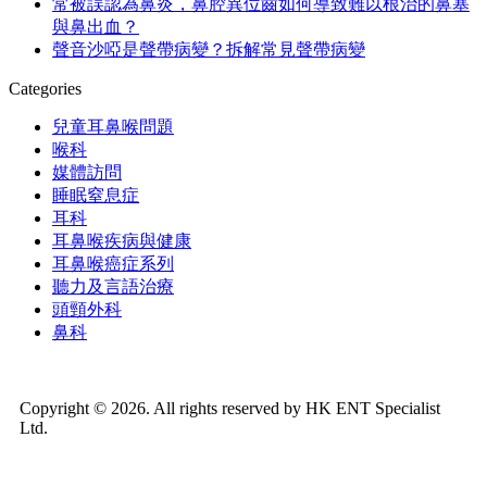
常被誤認為鼻炎，鼻腔異位齒如何導致難以根治的鼻塞
與鼻出血？
聲音沙啞是聲帶病變？拆解常見聲帶病變
Categories
兒童耳鼻喉問題
喉科
媒體訪問
睡眠窒息症
耳科
耳鼻喉疾病與健康
耳鼻喉癌症系列
聽力及言語治療
頭頸外科
鼻科
Copyright © 2026. All rights reserved by HK ENT Specialist
Ltd.