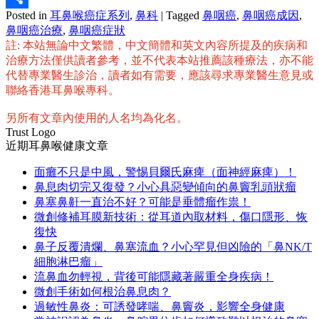
Posted in
耳鼻喉癌症系列
,
鼻科
|
Tagged
鼻咽癌
,
鼻咽癌成因
,
分
鼻咽癌治療
,
鼻咽癌症狀
享
註: 本站無論中文繁體，中文簡體和英文內容所提及的疾病和
治療方法僅供讀者參考，並不代表本站推薦該種療法，亦不能
代替專業醫生診治，讀者如有需要，應該尋求專業醫生意見或
聯絡香港耳鼻喉專科。
另所有文章內使用的人名均為化名。
Trust Logo
近期耳鼻喉健康文章
面癱不只是中風，警惕貝爾氏麻痺（面神經麻痺）！
鼻息肉切完又復發？小心具惡變傾向的鼻竇乳頭狀瘤
鼻塞鼻鼾一直治不好？可能是垂體瘤作祟！
微創修補耳膜新技術：從耳道內取材料，傷口隱形、恢
復快
鼻子反覆潰爛、鼻塞流血？小心罕見但凶險的「鼻NK/T
細胞淋巴瘤」
流鼻血勿輕視，背後可能隱藏著嚴重全身疾病！
微創手術如何根治鼻息肉？
過敏性鼻炎：可誘發哮喘、鼻竇炎，影響全身健康