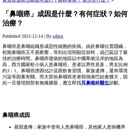
食道癌放射治療如何進行？療程多長？ 要注意什麼？
»
「鼻咽癌」成因是什麼？有何症狀？如何
治療？
Published
2021-12-14
|
By
editor
鼻咽癌是鼻咽組織形成惡性細胞的疾病。由於鼻咽位置隱瞞，
初期鼻咽癌又不易察覺，等到出現明顯症狀時，或已延誤了最
佳的治療時間。鼻咽癌發病的地區以中國華南沿岸的地區為
高，西方國家較小病人患鼻咽癌。患者以男性居多，男女比例
約3：1。鼻咽癌誘因估計這跟飲食習慣、家族遺傳，還有環境
污染等因素有關。而大部份鼻咽癌患者頸側淋巴結會腫大，因
此一旦發現頸部有無痛腫脹，應立即找
耳鼻喉科醫生
診斷。
鼻咽癌成因
基因遺傳：家族中曾有人患鼻咽癌，其他家人患病機率