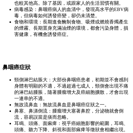
也較其他高。除了基因，或跟家人的生活習慣有關。
病毒感染：鼻咽癌病人的血清中，發現高水平的EBV病
毒，但病毒如何誘發癌變，卻仍未清楚。
食物和環境：長期進食醃制食物、吸煙或燃燒香燭產生
的煙霧、長期置身充滿油煙的環境，都會污染身體，損
害健康，有機會誘發癌症。
鼻咽癌症狀
頸側淋巴結脹大：大部份鼻咽癌患者，初期並不會感到
身體有明顯的不適，不過超過七成人，頸側會出現不痛
的淋巴結腫脹，隨著腫瘤增大及癌細胞擴散，才會出現
一連串的不適。
無故流鼻血：無故流鼻血是鼻咽癌症狀之一。
鼻塞、鼻涕倒流：腫瘤增大塞著鼻腔，分泌物就會倒
流，容易誤當是痰而忽略。
耳鳴、頭痛、面痳痺：視乎癌細胞影響的範圍，耳鳴、
頭痛、聽力下降、斜視和面部痳痺等徵狀會相繼出現。