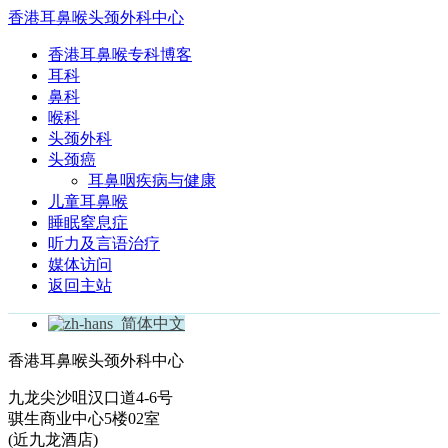
香港耳鼻喉头颈外科中心
香港耳鼻喉专科博客
耳科
鼻科
喉科
头颈外科
头颈癌
耳鼻咽疾病与健康
儿童耳鼻喉
睡眠窒息症
听力及言语治疗
媒体访问
返回主站
简体中文
香港耳鼻喉头颈外科中心
九龙尖沙咀汉口道4-6号
骐生商业中心5楼02室
(近九龙酒店)