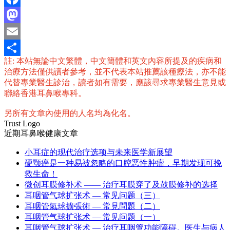
Facebook
Mastodon
Email
註: 本站無論中文繁體，中文簡體和英文內容所提及的疾病和
分
治療方法僅供讀者參考，並不代表本站推薦該種療法，亦不能
享
代替專業醫生診治，讀者如有需要，應該尋求專業醫生意見或
聯絡香港耳鼻喉專科。
另所有文章內使用的人名均為化名。
Trust Logo
近期耳鼻喉健康文章
小耳症的现代治疗选项与未来医学新展望
硬颚癌是一种易被忽略的口腔恶性肿瘤，早期发现可挽
救生命！
微创耳膜修补术 —— 治疗耳膜穿了及鼓膜修补的选择
耳咽管气球扩张术 — 常见问题（三）
耳咽管氣球擴張術 — 常見問題（二）
耳咽管气球扩张术 — 常见问题（一）
耳咽管气球扩张术 — 治疗耳咽管功能障碍。医生与病人