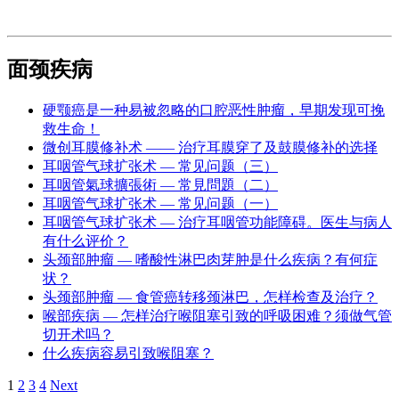
面颈疾病
硬颚癌是一种易被忽略的口腔恶性肿瘤，早期发现可挽
救生命！
微创耳膜修补术 —— 治疗耳膜穿了及鼓膜修补的选择
耳咽管气球扩张术 — 常见问题（三）
耳咽管氣球擴張術 — 常見問題（二）
耳咽管气球扩张术 — 常见问题（一）
耳咽管气球扩张术 — 治疗耳咽管功能障碍。医生与病人
有什么评价？
头颈部肿瘤 — 嗜酸性淋巴肉芽肿是什么疾病？有何症
状？
头颈部肿瘤 — 食管癌转移颈淋巴，怎样检查及治疗？
喉部疾病 — 怎样治疗喉阻塞引致的呼吸困难？须做气管
切开术吗？
什么疾病容易引致喉阻塞？
Navigation
1
2
3
4
Next