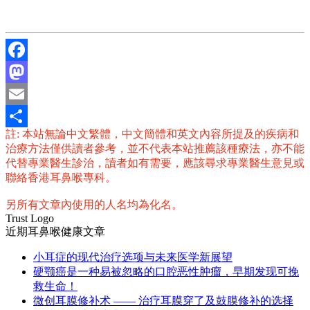
Facebook
Mastodon
Email
註: 本站無論中文繁體，中文簡體和英文內容所提及的疾病和
分
治療方法僅供讀者參考，並不代表本站推薦該種療法，亦不能
享
代替專業醫生診治，讀者如有需要，應該尋求專業醫生意見或
聯絡香港耳鼻喉專科。
另所有文章內使用的人名均為化名。
Trust Logo
近期耳鼻喉健康文章
小耳症的现代治疗选项与未来医学新展望
硬颚癌是一种易被忽略的口腔恶性肿瘤，早期发现可挽
救生命！
微创耳膜修补术 —— 治疗耳膜穿了及鼓膜修补的选择