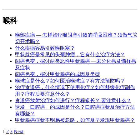
喉科
喉部疾病 — 怎样治疗喉阻塞引致的呼吸困难？须做气管
切开术吗？
什么疾病容易引致喉阻塞？
甲状腺癌是常见的头颈肿瘤，它有什么治疗方法？
闻癌色变，探讨两类恶性甲状腺癌 —未分化癌及髓样癌
及症状
闻癌色变，探讨甲状腺癌的成因及类型
喉球症是什么？如何医治喉球症？有方法预防吗？
治疗食道癌，什么情况下使用化疗？如何舒缓化疗副作
用？疗程后要注意什么？
食道癌放射治疗如何进行？疗程多长？ 要注意什么？
诱发「口腔癌」的成因是什么？口腔癌症状及治疗方法
有哪些？
甲状腺癌症状不明易被忽略，如何及早发现甲状腺癌？
Navigation
1
2
3
Next