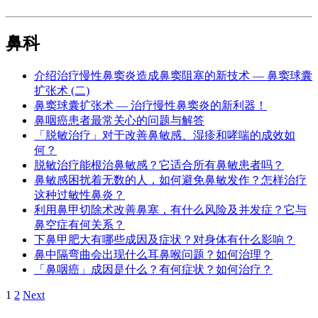
鼻科
介绍治疗慢性鼻窦炎造成鼻窦阻塞的新技术 — 鼻窦球囊
扩张术 (二)
鼻窦球囊扩张术 — 治疗慢性鼻窦炎的新利器！
鼻咽癌患者最常关心的问题与解答
「脱敏治疗」对于改善鼻敏感、湿疹和哮喘的成效如
何？
脱敏治疗能根治鼻敏感？它适合所有鼻敏患者吗？
鼻敏感困扰着无数的人，如何避免鼻敏发作？怎样治疗
这种过敏性鼻炎？
利用鼻甲切除术改善鼻塞，有什么风险及并发症？它与
鼻空症有何关系？
下鼻甲肥大有哪些成因及症状？对身体有什么影响？
鼻中隔弯曲会出现什么耳鼻喉问题？如何治理？
「鼻咽癌」成因是什么？有何症状？如何治疗？
Navigation
1
2
Next