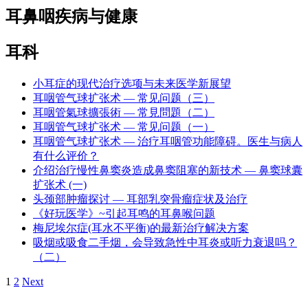
耳鼻咽疾病与健康
耳科
小耳症的现代治疗选项与未来医学新展望
耳咽管气球扩张术 — 常见问题（三）
耳咽管氣球擴張術 — 常見問題（二）
耳咽管气球扩张术 — 常见问题（一）
耳咽管气球扩张术 — 治疗耳咽管功能障碍。医生与病人
有什么评价？
介绍治疗慢性鼻窦炎造成鼻窦阻塞的新技术 — 鼻窦球囊
扩张术 (一)
头颈部肿瘤探讨 — 耳部乳突骨瘤症状及治疗
《好玩医学》~引起耳鸣的耳鼻喉问题
梅尼埃尔症(耳水不平衡)的最新治疗解决方案
吸烟或吸食二手烟，会导致急性中耳炎或听力衰退吗？
（二）
Navigation
1
2
Next