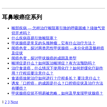
耳鼻喉癌症系列
喉部疾病 — 怎样治疗喉阻塞引致的呼吸困难？须做气管
切开术吗？
什么疾病容易引致喉阻塞？
甲状腺癌是常见的头颈肿瘤，它有什么治疗方法？
闻癌色变，探讨两类恶性甲状腺癌 —未分化癌及髓样癌
及症状
闻癌色变，探讨甲状腺癌的成因及类型
喉球症是什么？如何医治喉球症？有方法预防吗？
治疗食道癌，什么情况下使用化疗？如何舒缓化疗副作
用？疗程后要注意什么？
食道癌放射治疗如何进行？疗程多长？ 要注意什么？
诱发「口腔癌」的成因是什么？口腔癌症状及治疗方法
有哪些？
甲状腺癌症状不明易被忽略，如何及早发现甲状腺癌？
Navigation
1
2
3
Next