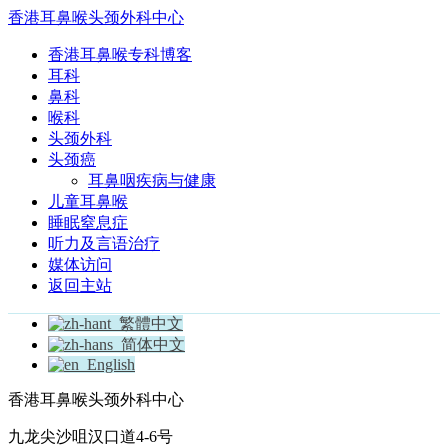
香港耳鼻喉头颈外科中心
香港耳鼻喉专科博客
耳科
鼻科
喉科
头颈外科
头颈癌
耳鼻咽疾病与健康
儿童耳鼻喉
睡眠窒息症
听力及言语治疗
媒体访问
返回主站
繁體中文
简体中文
English
香港耳鼻喉头颈外科中心
九龙尖沙咀汉口道4-6号