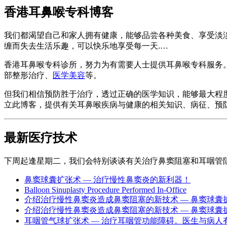
香港耳鼻喉专科博客
我们都渴望自己和家人拥有健康，能够品尝各种美食、享受淡淡
缠而失去生活乐趣，可以快乐地享受每一天.…
香港耳鼻喉专科诊所，努力为有需要人士提供耳鼻喉专科服务
部整形治疗、
医学美容
等。
但我们相信预防胜于治疗，透过正确的医学知识，能够最大程
立此博客，提供有关耳鼻喉疾病与健康的相关知识、病征、预
最新医疗技术
下周起逢星期二，我们会特别谈谈有关治疗鼻窦阻塞和耳咽管
鼻窦球囊扩张术 — 治疗慢性鼻窦炎的新利器！
Balloon Sinuplasty Procedure Performed In-Office
介绍治疗慢性鼻窦炎造成鼻窦阻塞的新技术 — 鼻窦球囊扩张
介绍治疗慢性鼻窦炎造成鼻窦阻塞的新技术 — 鼻窦球囊扩张
耳咽管气球扩张术 — 治疗耳咽管功能障碍。医生与病人