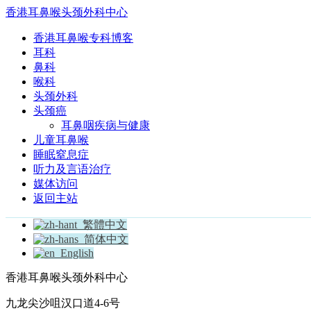
香港耳鼻喉头颈外科中心
香港耳鼻喉专科博客
耳科
鼻科
喉科
头颈外科
头颈癌
耳鼻咽疾病与健康
儿童耳鼻喉
睡眠窒息症
听力及言语治疗
媒体访问
返回主站
繁體中文
简体中文
English
香港耳鼻喉头颈外科中心
九龙尖沙咀汉口道4-6号