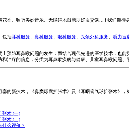
花香、聆听美妙音乐、无障碍地跟亲朋好友交谈… ! 我们期
。包括
耳科服务
、
鼻科服务
、
喉科服务
、
头颈外科服务
、
听力言
度上预防耳鼻喉问题的发生；而结合现代先进的医学技术，也能
防和治疗的信息，分类为耳鼻喉疾病与健康、儿童耳鼻喉问题、
阻塞的新技术，《鼻窦球囊扩张术》及《耳咽管气球扩张术》，
术 (一)
术 (二)
有什么评价？