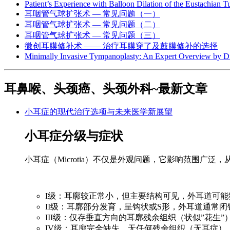
Patient’s Experience with Balloon Dilation of the Eustachian T
耳咽管气球扩张术 — 常见问题（一）
耳咽管气球扩张术 — 常见问题（二）
耳咽管气球扩张术 — 常见问题（三）
微创耳膜修补术 —— 治疗耳膜穿了及鼓膜修补的选择
Minimally Invasive Tympanoplasty: An Expert Overview by
耳鼻喉、头颈癌、头颈外科~最新文章
小耳症的现代治疗选项与未来医学新展望
小耳症分级与症状
小耳症（Microtia）不仅是外观问题，它影响范围广
I级：耳廓较正常小，但主要结构可见，外耳道可能
II级：耳廓部分发育，呈钩状或S形，外耳道通常闭
III级：仅存垂直方向的耳廓残余组织（状似”花生
IV级：耳廓完全缺失，无任何残余组织（无耳症）