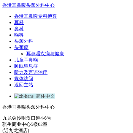
香港耳鼻喉头颈外科中心
香港耳鼻喉专科博客
耳科
鼻科
喉科
头颈外科
头颈癌
耳鼻咽疾病与健康
儿童耳鼻喉
睡眠窒息症
听力及言语治疗
媒体访问
返回主站
简体中文
香港耳鼻喉头颈外科中心
九龙尖沙咀汉口道4-6号
骐生商业中心5楼02室
(近九龙酒店)