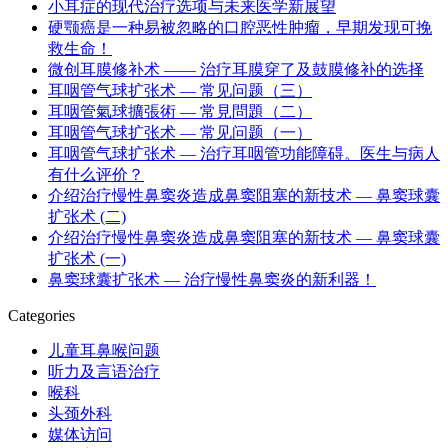
小耳症的现代治疗选项与未来医学新展望
硬颚癌是一种易被忽略的口腔恶性肿瘤，早期发现可挽
救生命！
微创耳膜修补术 —— 治疗耳膜穿了及鼓膜修补的选择
耳咽管气球扩张术 — 常见问题（三）
耳咽管氣球擴張術 — 常見問題（二）
耳咽管气球扩张术 — 常见问题（一）
耳咽管气球扩张术 — 治疗耳咽管功能障碍。医生与病人
有什么评价？
介绍治疗慢性鼻窦炎造成鼻窦阻塞的新技术 — 鼻窦球囊
扩张术 (二)
介绍治疗慢性鼻窦炎造成鼻窦阻塞的新技术 — 鼻窦球囊
扩张术 (一)
鼻窦球囊扩张术 — 治疗慢性鼻窦炎的新利器！
Categories
儿童耳鼻喉问题
听力及言语治疗
喉科
头颈外科
媒体访问