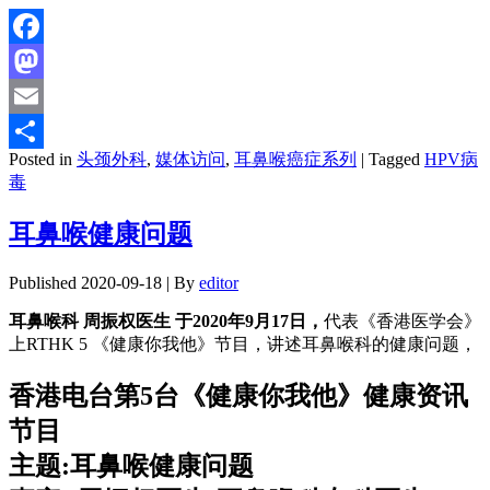
Facebook
Mastodon
Email
Posted in
头颈外科
,
媒体访问
,
耳鼻喉癌症系列
|
Tagged
HPV病
分
毒
享
耳鼻喉健康问题
Published
2020-09-18
|
By
editor
耳鼻喉科 周振权医生 于2020年9月17日，
代表《香港医学会》
上RTHK 5 《健康你我他》节目，讲述耳鼻喉科的健康问题，
香港电台第5台《健康你我他》健康资讯
节目
主题:耳鼻喉健康问题