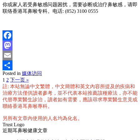
你或家人若受鼻敏感问题困扰，需要诊断或治疗鼻敏感，请即
联络香港耳鼻喉专科。电话: (852) 3100 0555
Facebook
Mastodon
Email
Posted in
媒体访问
分
1
2
下一页 »
享
註: 本站無論中文繁體，中文簡體和英文內容所提及的疾病和
治療方法僅供讀者參考，並不代表本站推薦該種療法，亦不能
代替專業醫生診治，讀者如有需要，應該尋求專業醫生意見或
聯絡香港耳鼻喉專科。
另所有文章內使用的人名均為化名。
Trust Logo
近期耳鼻喉健康文章