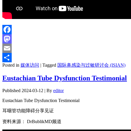
Facebook
Mastodon
Email
Posted in
媒体访问
|
Tagged
国际鼻感染与过敏研讨会 (ISIAN)
分
享
Eustachian Tube Dysfunction Testimonial
Published
2024-03-12
|
By
editor
Eustachian Tube Dysfunction Testimonial
耳咽管功能障碍分享见证
资料来源： DrBublikMD频道