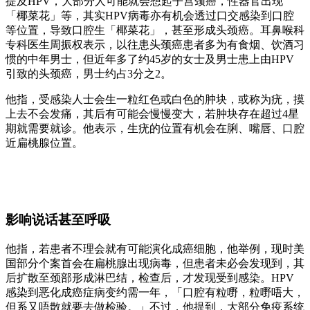
提及HPV，大部分人可能就会想起子宫颈癌，性器官出现
「椰菜花」等，其实HPV病毒亦有机会透过口交感染到口腔
等位置，导致口腔生「椰菜花」，甚至形成头颈癌。耳鼻喉科
专科医生周振权表示，以往患头颈癌患者多为有食烟、饮酒习
惯的中年男士，但近年多了约45岁的女士及男士患上由HPV
引致的头颈癌，男士约占3分之2。
他指，受感染人士会生一粒红色或白色的肿块，或称为疣，摸
上去不会发痛，其后有可能会慢慢变大，若肿块存在超过4星
期就需要就诊。他表示，生疣的位置有机会在脷、嘴唇、口腔
近扁桃腺位置。
影响说话甚至呼吸
他指，若患者不理会就有可能演化成癌细胞，他举例，现时美
国部分个案首会在扁桃腺出现病毒，但患者未必会发现到，其
后扩散至颈部形成淋巴结，检查后，才发现受到感染。HPV
感染到恶化成癌症病变约需一年，「口腔有粒嘢，粒嘢唔大，
但系又唔散就要去做检验。」不过，他提到，大部分免疫系统