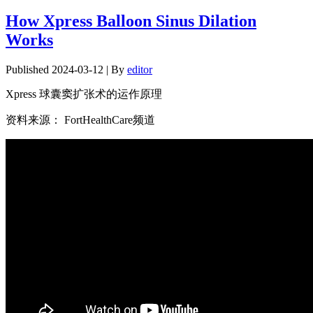
享
How Xpress Balloon Sinus Dilation
Works
Published
2024-03-12
|
By
editor
Xpress 球囊窦扩张术的运作原理
资料来源： FortHealthCare频道