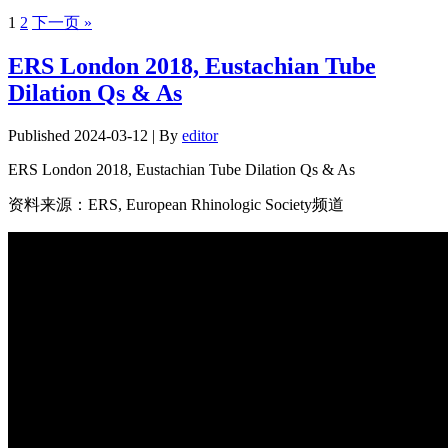
1
2
下一页 »
ERS London 2018, Eustachian Tube
Dilation Qs & As
Published
2024-03-12
|
By
editor
ERS London 2018, Eustachian Tube Dilation Qs & As
资料来源：ERS, European Rhinologic Society频道