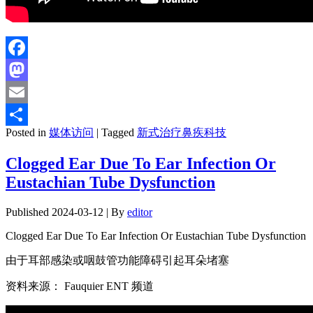
Facebook
Mastodon
Email
Posted in
媒体访问
|
Tagged
新式治疗鼻疾科技
分
享
Clogged Ear Due To Ear Infection Or
Eustachian Tube Dysfunction
Published
2024-03-12
|
By
editor
Clogged Ear Due To Ear Infection Or Eustachian Tube Dysfunction
由于耳部感染或咽鼓管功能障碍引起耳朵堵塞
资料来源： Fauquier ENT 频道