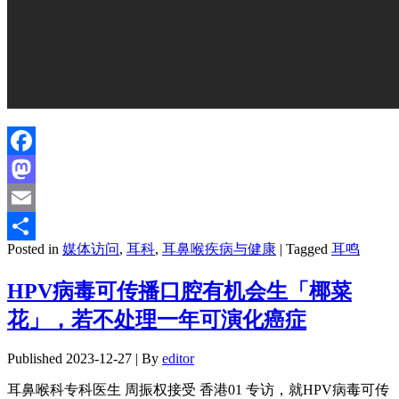
Facebook
Mastodon
Email
Posted in
媒体访问
,
耳科
,
耳鼻喉疾病与健康
|
Tagged
耳鸣
分
享
HPV病毒可传播口腔有机会生「椰菜
花」，若不处理一年可演化癌症
Published
2023-12-27
|
By
editor
耳鼻喉科专科医生 周振权接受 香港01 专访，就HPV病毒可传