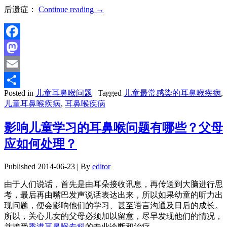
后遗症：
Continue reading
→
Facebook
Mastodon
Email
Posted in
儿童耳鼻喉问题
|
Tagged
儿童最常感染的耳鼻喉疾病
,
分
儿童耳鼻喉疾病
,
耳鼻喉疾病
享
影响儿童学习的耳鼻喉问题有哪些？父母
应如何处理？
Published
2014-06-23
|
By
editor
由于人们说话，首先是由耳朵接收讯息，再传送到大脑进行思
考，最后再由嘴巴发声说话表达出来，所以如果幼童的听力出
现问题，便会影响他们的学习、甚至语言沟通及日后的成长。
所以，关心儿女的父母必须加以留意，尽早发现他们的情况，
并接受
香港耳鼻喉专科
的专业诊断和治疗。