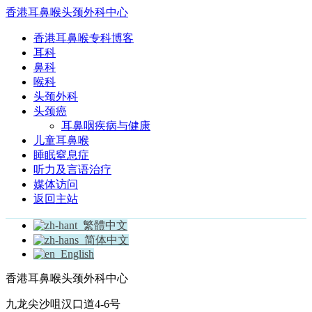
香港耳鼻喉头颈外科中心
香港耳鼻喉专科博客
耳科
鼻科
喉科
头颈外科
头颈癌
耳鼻咽疾病与健康
儿童耳鼻喉
睡眠窒息症
听力及言语治疗
媒体访问
返回主站
繁體中文
简体中文
English
香港耳鼻喉头颈外科中心
九龙尖沙咀汉口道4-6号