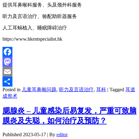
提供耳鼻喉科服务、头及颈外科服务
听力及言语治疗、验配助听器服务
人工耳蜗植入、睡眠障碍治疗
https://www.hkentspecialist.hk
Facebook
Mastodon
Email
Posted in
儿童耳鼻喉问题
,
听力及言语治疗
,
耳科
|
Tagged
耳道
分
成形术
享
腮腺炎 – 儿童感染后易复发，严重可致脑
膜炎及失聪，如何治疗及预防？
Published
2023-05-17
|
By
editor