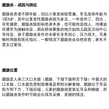
腮腺炎 – 成因与病征
腮腺炎患者不限年龄，但以小童发病较普遍。常见发病年龄为
3至8岁，其中以复发性腮腺炎较为多见，一年发作三、四次，
非常频密。腮腺炎除影响患者本身，也可能传染他人。传播途
径通常为接触传染，易在群体聚集的地方如幼儿园及活动中心
等传染。孩子腮腺炎发作亦令家长非常担心，压力很大。耳鼻
喉科周振权医生指出，一般情况下腮腺炎会自然痊愈，家长不
需太过紧张。
腮腺位置
腮腺是人体三大口水腺（腮腺、下颌下腺和舌下腺）中最大的
口水腺，口水腺负责制造唾液及帮助分解食物。腮腺位于耳朵
前方和下方，下颌后端，儿童的腮腺就更靠近耳朵和喉咙，所
以腮腺炎发作时可能会出现耳朵痛、发烧的情况。