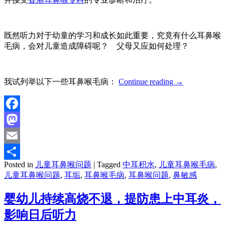
既然听力对于幼童的学习和成长如此重要，究竟有什么耳鼻喉
毛病，会对儿童造成障碍呢？ 父母又应如何处理？
我试列举以下一些耳鼻喉毛病：
Continue reading
→
Facebook
Mastodon
Email
Posted in
儿童耳鼻喉问题
|
Tagged
中耳积水
,
儿童耳鼻喉毛病
,
分
儿童耳鼻喉问题
,
耳垢
,
耳鼻喉毛病
,
耳鼻喉问题
,
鼻敏感
享
婴幼儿持续高烧不退，提防患上中耳炎，
影响日后听力