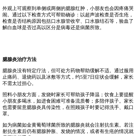
外观上可观察到单侧或两侧的腮腺红肿，小朋友也会因疼痛哭
闹。通过以下检查方式可帮助确诊：以超声波检查是否生疮，
检查是否结构原因包括口水腺管收窄、口水腺结石等，验血了
解白血球是否过高以区分是病毒还是病菌所致。
腮腺炎治疗方法
腮腺炎没有特定疗法，但可处方药物帮助缓解不适。通过服用
止痛药、退烧药以及冰敷等方式，约5至7日症状会缓解，家长
不需太过担心。
照料小朋友方面，发烧时家长可帮助孩子降温；饮食上要提醒
小朋友多喝水，如进食困难可准备流质餐；多陪伴孩子。家长
也需要留意腮腺炎具传染性，在照顾孩子时要记得洗手、戴口
罩。
如为病菌如金黄葡萄球菌所致的腮腺炎就会注射抗生素。若注
射抗生素后仍有腮腺肿胀、发烧的情况，或者有生疮的情况就