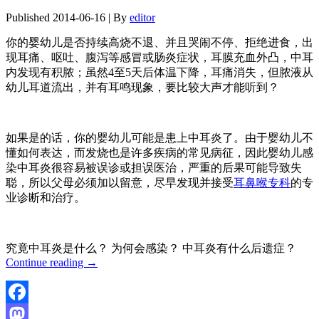
Published
2014-06-16
|
By
editor
你的婴幼儿是否持续高烧不退、并且哭闹不停、拒绝进食，出
现耳痛、呕吐、腹泻等感冒或肠炎症状，耳膜充血外凸，中耳
内发现有积脓；虽然4至5天后体温下降，耳痛消失，但脓液从
幼儿耳道流出，并有耳鸣现象，要比较大声才能听到？
如果是的话，你的婴幼儿可能是患上中耳炎了。由于婴幼儿不
懂如何表达，而发烧也是许多疾病的常见病征，因此婴幼儿感
染中耳炎很容易被误诊或担误医治，严重的后果可能导致失
聪，所以父母必须加以留意，尽早发现并接受
耳鼻喉专科
的专
业诊断和治疗。
究竟中耳炎是什么？ 为何会感染？ 中耳炎有什么后遗症？
Continue reading
→
Facebook