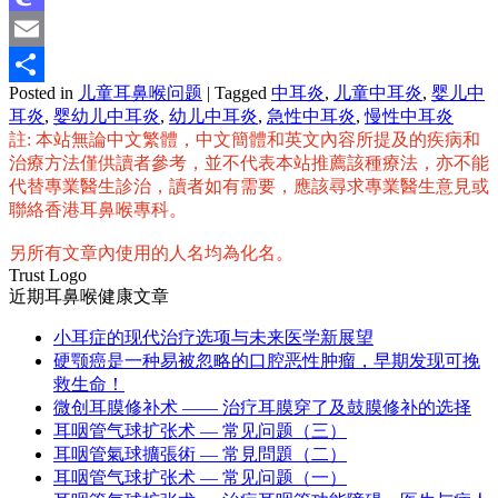
Mastodon
Email
Posted in
儿童耳鼻喉问题
|
Tagged
中耳炎
,
儿童中耳炎
,
婴儿中
分
耳炎
,
婴幼儿中耳炎
,
幼儿中耳炎
,
急性中耳炎
,
慢性中耳炎
享
註: 本站無論中文繁體，中文簡體和英文內容所提及的疾病和
治療方法僅供讀者參考，並不代表本站推薦該種療法，亦不能
代替專業醫生診治，讀者如有需要，應該尋求專業醫生意見或
聯絡香港耳鼻喉專科。
另所有文章內使用的人名均為化名。
Trust Logo
近期耳鼻喉健康文章
小耳症的现代治疗选项与未来医学新展望
硬颚癌是一种易被忽略的口腔恶性肿瘤，早期发现可挽
救生命！
微创耳膜修补术 —— 治疗耳膜穿了及鼓膜修补的选择
耳咽管气球扩张术 — 常见问题（三）
耳咽管氣球擴張術 — 常見問題（二）
耳咽管气球扩张术 — 常见问题（一）