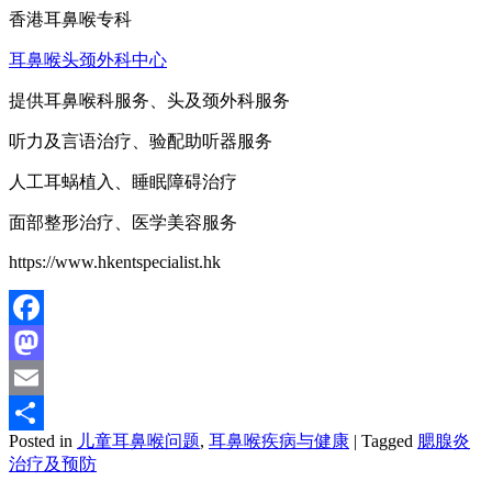
香港耳鼻喉专科
耳鼻喉头颈外科中心
提供耳鼻喉科服务、头及颈外科服务
听力及言语治疗、验配助听器服务
人工耳蜗植入、睡眠障碍治疗
面部整形治疗、医学美容服务
https://www.hkentspecialist.hk
Facebook
Mastodon
Email
Posted in
儿童耳鼻喉问题
,
耳鼻喉疾病与健康
|
Tagged
腮腺炎
分
治疗及预防
享