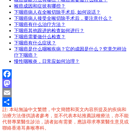
喉癌成因和症状有哪些？
下咽癌病人在全喉切除手术后, 如何说话？
下咽癌病人接受全喉切除手术后，要注意什么？
下咽癌有什么治疗方法？
下咽癌其他跟进的检查如何进行？
下咽癌需要做什么检查？
下咽癌有什么症状？
下咽癌是什么咽喉疾病？它的成因是什么？究竟怎样治
疗下咽癌？
慢性咽喉炎，日常应如何治理？
Facebook
Mastodon
Email
註: 本站無論中文繁體，中文簡體和英文內容所提及的疾病和
分
治療方法僅供讀者參考，並不代表本站推薦該種療法，亦不能
享
代替專業醫生診治，讀者如有需要，應該尋求專業醫生意見或
聯絡香港耳鼻喉專科。