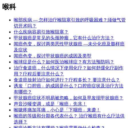
喉科
喉部疾病 — 怎样治疗喉阻塞引致的呼吸困难？须做气管
切开术吗？
什么疾病容易引致喉阻塞？
甲状腺癌是常见的头颈肿瘤，它有什么治疗方法？
闻癌色变，探讨两类恶性甲状腺癌 —未分化癌及髓样癌
及症状
闻癌色变，探讨甲状腺癌的成因及类型
喉球症是什么？如何医治喉球症？有方法预防吗？
治疗食道癌，什么情况下使用化疗？如何舒缓化疗副作
用？疗程后要注意什么？
食道癌放射治疗如何进行？疗程多长？ 要注意什么？
诱发「口腔癌」的成因是什么？口腔癌症状及治疗方法
有哪些？
甲状腺癌症状不明易被忽略，如何及早发现甲状腺癌？
声音沙哑变调，或是「喉癌」先兆！
喉咙疼痛加耳痛，小心是「下咽癌」来袭！
喉癌的等级和分期各代表什么？ 治疗喉癌有什么疗法供
选择？
喉癌诊断方法有哪些？喉癌需要做什么检查？