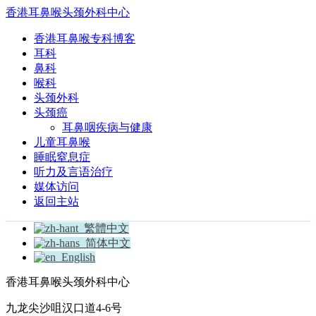
香港耳鼻喉头颈外科中心
香港耳鼻喉专科博客
耳科
鼻科
喉科
头颈外科
头颈癌
耳鼻咽疾病与健康
儿童耳鼻喉
睡眠窒息症
听力及言语治疗
媒体访问
返回主站
繁體中文
简体中文
English
香港耳鼻喉头颈外科中心
九龙尖沙咀汉口道4-6号