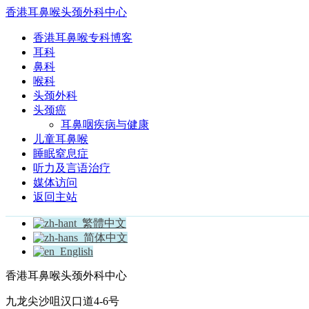
香港耳鼻喉头颈外科中心
香港耳鼻喉专科博客
耳科
鼻科
喉科
头颈外科
头颈癌
耳鼻咽疾病与健康
儿童耳鼻喉
睡眠窒息症
听力及言语治疗
媒体访问
返回主站
繁體中文
简体中文
English
香港耳鼻喉头颈外科中心
九龙尖沙咀汉口道4-6号