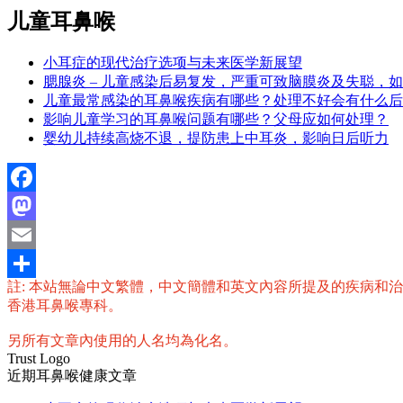
儿童耳鼻喉
小耳症的现代治疗选项与未来医学新展望
腮腺炎 – 儿童感染后易复发，严重可致脑膜炎及失聪，
儿童最常感染的耳鼻喉疾病有哪些？处理不好会有什么后
影响儿童学习的耳鼻喉问题有哪些？父母应如何处理？
婴幼儿持续高烧不退，提防患上中耳炎，影响日后听力
Facebook
Mastodon
Email
註: 本站無論中文繁體，中文簡體和英文內容所提及的疾病和
分
香港耳鼻喉專科。
享
另所有文章內使用的人名均為化名。
Trust Logo
近期耳鼻喉健康文章