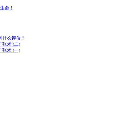
生命！
有什么评价？
术 (二)
术 (一)