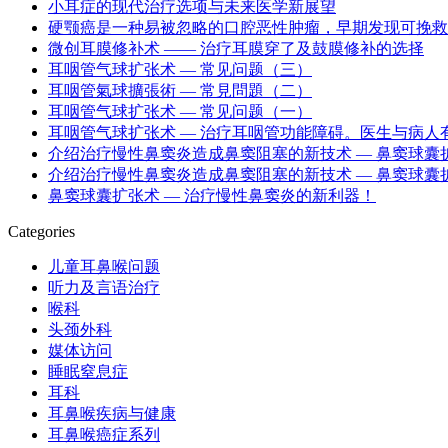
小耳症的现代治疗选项与未来医学新展望
硬颚癌是一种易被忽略的口腔恶性肿瘤，早期发现可挽救
微创耳膜修补术 —— 治疗耳膜穿了及鼓膜修补的选择
耳咽管气球扩张术 — 常见问题（三）
耳咽管氣球擴張術 — 常見問題（二）
耳咽管气球扩张术 — 常见问题（一）
耳咽管气球扩张术 — 治疗耳咽管功能障碍。医生与病人
介绍治疗慢性鼻窦炎造成鼻窦阻塞的新技术 — 鼻窦球囊扩张
介绍治疗慢性鼻窦炎造成鼻窦阻塞的新技术 — 鼻窦球囊扩张
鼻窦球囊扩张术 — 治疗慢性鼻窦炎的新利器！
Categories
儿童耳鼻喉问题
听力及言语治疗
喉科
头颈外科
媒体访问
睡眠窒息症
耳科
耳鼻喉疾病与健康
耳鼻喉癌症系列