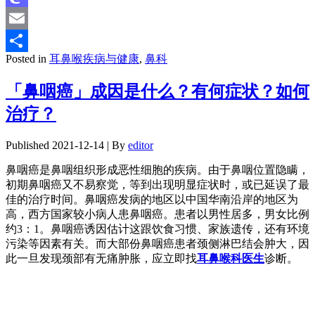
Mastodon
Email
Posted in
耳鼻喉疾病与健康
,
鼻科
分
享
「鼻咽癌」成因是什么？有何症状？如何
治疗？
Published
2021-12-14
|
By
editor
鼻咽癌是鼻咽组织形成恶性细胞的疾病。由于鼻咽位置隐瞒，
初期鼻咽癌又不易察觉，等到出现明显症状时，或已延误了最
佳的治疗时间。鼻咽癌发病的地区以中国华南沿岸的地区为
高，西方国家较小病人患鼻咽癌。患者以男性居多，男女比例
约3：1。鼻咽癌诱因估计这跟饮食习惯、家族遗传，还有环境
污染等因素有关。而大部份鼻咽癌患者颈侧淋巴结会肿大，因
此一旦发现颈部有无痛肿胀，应立即找
耳鼻喉科医生
诊断。