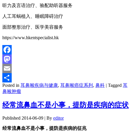
听力及言语治疗、验配助听器服务
人工耳蜗植入、睡眠障碍治疗
面部整形治疗、医学美容服务
https://www.hkentspecialist.hk
Facebook
Mastodon
Email
Posted in
耳鼻喉疾病与健康
,
耳鼻喉癌症系列
,
鼻科
|
Tagged
耳
分
鼻喉肿瘤
享
经常流鼻血不是小事，提防是疾病的症状
Published
2014-06-09
|
By
editor
经常流鼻血不是小事，提防是疾病的征兆