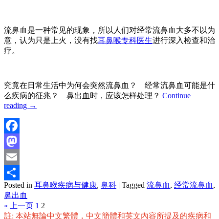
流鼻血是一种常见的现象，所以人们对经常流鼻血大多不以为
意，认为只是上火，没有找
耳鼻喉专科医生
进行深入检查和治
疗。
究竟在日常生活中为何会突然流鼻血？ 经常流鼻血可能是什
么疾病的征兆？ 鼻出血时，应该怎样处理？
Continue
reading
→
Facebook
Mastodon
Email
Posted in
耳鼻喉疾病与健康
,
鼻科
|
Tagged
流鼻血
,
经常流鼻血
,
分
鼻出血
享
« 上一页
1
2
註: 本站無論中文繁體，中文簡體和英文內容所提及的疾病和