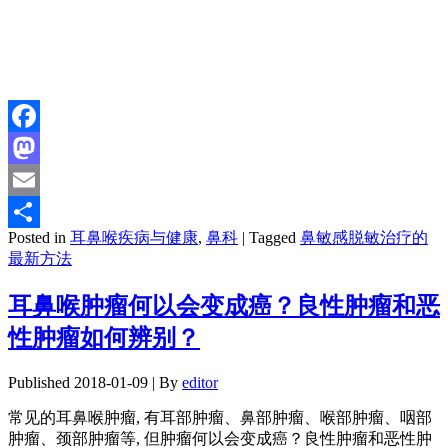
Facebook
Mastodon
Email
Posted in
耳鼻喉疾病与健康
,
鼻科
|
Tagged
鼻敏感脱敏治疗的
分
最新方法
享
耳鼻喉肿瘤何以会变成癌？良性肿瘤和恶
性肿瘤如何辨别？
Published
2018-01-09
|
By
editor
常见的耳鼻喉肿瘤, 有耳部肿瘤、鼻部肿瘤、喉部肿瘤、咽部
肿瘤、颈部肿瘤等, 但肿瘤何以会变成癌？良性肿瘤和恶性肿