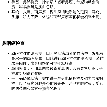
鼻塞、鼻涕倒流：肿瘤增大塞着鼻腔，分泌物就会倒
流，容易误当是痰而忽略。
耳鸣、头痛、面痳痹：视乎癌细胞影响的范围，耳鸣、
头痛、听力下降、斜视和面部痳痹等征状会相继出现。
鼻咽癌检查
EBV抗体血清验测：因为鼻咽癌患者的血液中，发现有
高水平的EBV病毒，因此进行EBV抗体血清验测，若结
果呈阳性，患鼻咽癌的可能性就很高。
鼻咽检查：利用鼻内窥镜查看鼻咽，若有异常组织，会
抽取组织送往化验。
一旦确诊鼻咽癌，需要进一步做电脑扫描及磁力共振扫
描，以了解癌细胞是否扩散开去，若已扩散转移，受影
响的范围和器官受损害的程度。