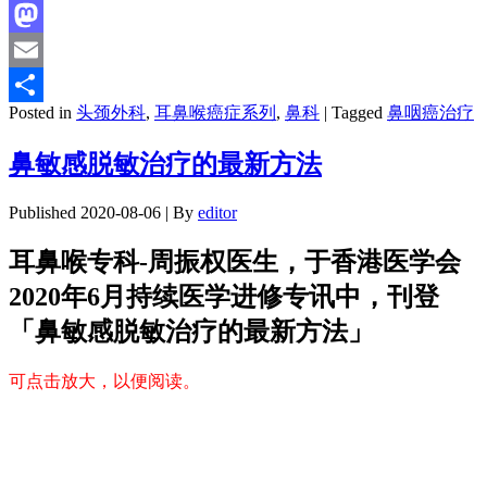
Facebook
Mastodon
Email
Posted in
头颈外科
,
耳鼻喉癌症系列
,
鼻科
|
Tagged
鼻咽癌治疗
分
享
鼻敏感脱敏治疗的最新方法
Published
2020-08-06
|
By
editor
耳鼻喉专科-周振权医生，于香港医学会
2020年6月持续医学进修专讯中，刊登
「鼻敏感脱敏治疗的最新方法」
可点击放大，以便阅读。