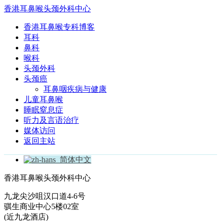
香港耳鼻喉头颈外科中心
香港耳鼻喉专科博客
耳科
鼻科
喉科
头颈外科
头颈癌
耳鼻咽疾病与健康
儿童耳鼻喉
睡眠窒息症
听力及言语治疗
媒体访问
返回主站
简体中文
香港耳鼻喉头颈外科中心
九龙尖沙咀汉口道4-6号
骐生商业中心5楼02室
(近九龙酒店)