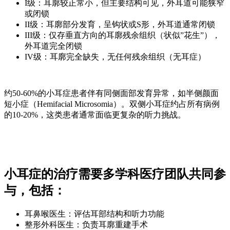
I级：耳廓较正常小，但主要结构可见，外耳道可能狭窄
或闭锁
II级：耳廓部分发育，呈钩状或S形，外耳道通常闭锁
III级：仅存垂直方向的耳廓残余组织（状似”花生”），
外耳道完全闭锁
IV级：耳廓完全缺失，无任何残余组织（无耳症）
约50-60%的小耳症患者伴有同侧面部发育异常，如半侧颜面
短小症（Hemifacial Microsomia）。双侧小耳症约占所有病例
的10-20%，这类患者通常面临更复杂的听力挑战。
小耳症的治疗需要多学科医疗团队共同参
与，包括：
耳鼻喉医生：评估耳部结构和听力功能
整形外科医生：负责耳廓重建手术