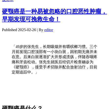
享
硬颚癌是一种易被忽略的口腔恶性肿瘤，
早期发现可挽救生命！
Published
2025-02-26
|
By
editor
「49岁的张先生，长期吸烟并有嚼槟榔习惯。三个
月前发现口腔顶部有一小块白斑，因初期无痛并未
在意。后来白斑逐渐扩大并形成溃疡，伴随吞咽疼
痛和牙齿松动。张先生就医后经切片检查确诊为
《硬颚癌》，接受手术切除并配合放射治疗，目前
定期追踪中。」
硬颚癌是什么？