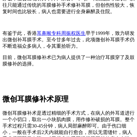
往只能通过传统的耳膜修补手术修补耳膜，但创伤性较大，恢
复时间也比较长，病人也需要进行全身麻醉及住院。
有鉴于此，香港
耳鼻喉专科周振权医生
早于1999年，致力研发
出微创补耳膜手术。至今廿多年过去，此项微创补耳膜手术仍
不断造福众多病人，令其重拾听力。
目前，微创耳膜修补术已为病人提供了一种治疗耳膜穿了及鼓
膜修补的选择。
微创耳膜修补术原理
微创耳膜修补术是透过精细的手术方式，在病人的外耳道进行
一个小切口，取出一小块肌肉膜，用作修补破损的耳膜。整个
手术过程只需30-45分钟，病人局部麻醉即可。由于伤口细
小，一般在手术后2天内就能自行愈合，所以无需缝针，病人