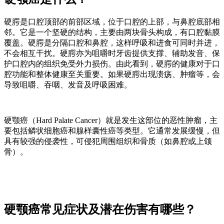
硬腭是口腔顶部的前部区域，位于口腔的上部，与鼻腔底部相
邻。它是一个坚硬的结构，主要由两块骨头构成，有口腔黏膜
覆盖。硬腭是分隔口腔和鼻腔，这样呼吸和进食可同时并进，
不会相互干扰。硬腭亦为咀嚼时牙齿提供支撑、辅助发音、保
护口腔内的组织免受外力损伤。由此看到，硬腭的健康对于口
腔功能和整体健康至关重要。如果硬腭出现溃疡、肿瘤等，会
导致咀嚼、吞咽、发音及呼吸困难。
硬颚癌（Hard Palate Cancer）就是发生这部位的恶性肿瘤，主
要包括鳞状细胞癌和腺样囊性癌等类型。它通常发展缓慢，但
具有较强的侵袭性，可侵犯周围组织和骨质（如鼻腔或上颌
骨）。
硬颚癌常见症状及潜在伤害有哪些？