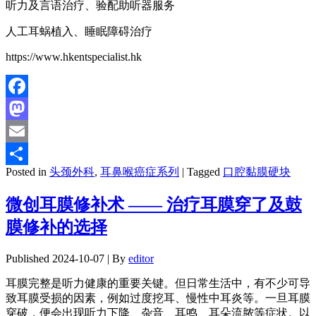
听力及言语治疗、验配助听器服务
人工耳蜗植入、睡眠障碍治疗
https://www.hkentspecialist.hk
Facebook
Mastodon
Email
Posted in
头颈外科
,
耳鼻喉癌症系列
|
Tagged
口腔黏膜硬块
分
享
微创耳膜修补术 —— 治疗耳膜穿了及鼓
膜修补的选择
Published
2024-10-07
|
By
editor
耳膜完整是听力健康的重要关键。但日常生活中，有不少可导
致耳膜受损的因素，例如过度挖耳、慢性中耳炎等。一旦耳膜
穿破，便会出现听力下降、杂音、耳鸣、耳朵流脓等症状。以