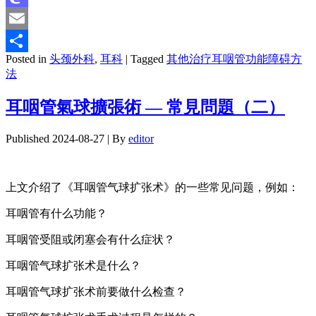
Mastodon
Email
Posted in
头颈外科
,
耳科
|
Tagged
其他治疗耳咽管功能障碍方
分
法
享
耳咽管氣球擴張術 — 常見問題（二）
Published
2024-08-27
|
By
editor
上文介绍了《耳咽管气球扩张术》的一些常见问题，例如：
耳咽管有什么功能？
耳咽管受阻或闭塞会有什么症状？
耳咽管气球扩张术是什么？
耳咽管气球扩张术前要做什么检查？