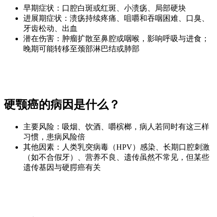
早期症状：口腔白斑或红斑、小溃疡、局部硬块
进展期症状：溃疡持续疼痛、咀嚼和吞咽困难、口臭、
牙齿松动、出血
潜在伤害：肿瘤扩散至鼻腔或咽喉，影响呼吸与进食；
晚期可能转移至颈部淋巴结或肺部
硬颚癌的病因是什么？
主要风险：吸烟、饮酒、嚼槟榔，病人若同时有这三样
习惯，患病风险倍
其他因素：人类乳突病毒（HPV）感染、长期口腔刺激
（如不合假牙）、营养不良、遗传虽然不常见，但某些
遗传基因与硬腭癌有关