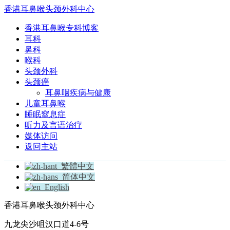
香港耳鼻喉头颈外科中心
香港耳鼻喉专科博客
耳科
鼻科
喉科
头颈外科
头颈癌
耳鼻咽疾病与健康
儿童耳鼻喉
睡眠窒息症
听力及言语治疗
媒体访问
返回主站
繁體中文
简体中文
English
香港耳鼻喉头颈外科中心
九龙尖沙咀汉口道4-6号