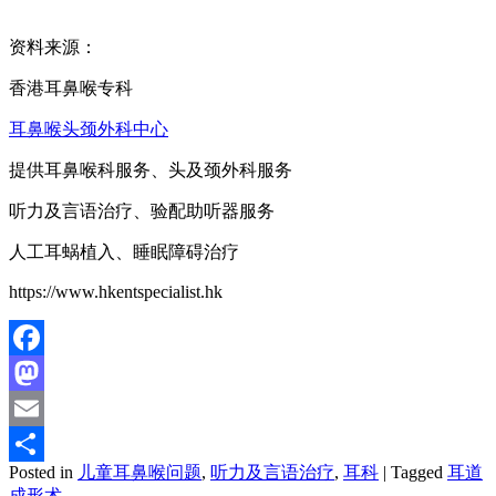
资料来源：
香港耳鼻喉专科
耳鼻喉头颈外科中心
提供耳鼻喉科服务、头及颈外科服务
听力及言语治疗、验配助听器服务
人工耳蜗植入、睡眠障碍治疗
https://www.hkentspecialist.hk
Facebook
Mastodon
Email
Posted in
儿童耳鼻喉问题
,
听力及言语治疗
,
耳科
|
Tagged
耳道
分
成形术