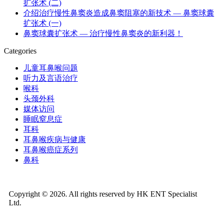
扩张术 (二)
介绍治疗慢性鼻窦炎造成鼻窦阻塞的新技术 — 鼻窦球囊
扩张术 (一)
鼻窦球囊扩张术 — 治疗慢性鼻窦炎的新利器！
Categories
儿童耳鼻喉问题
听力及言语治疗
喉科
头颈外科
媒体访问
睡眠窒息症
耳科
耳鼻喉疾病与健康
耳鼻喉癌症系列
鼻科
Copyright © 2026. All rights reserved by HK ENT Specialist
Ltd.