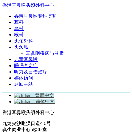
香港耳鼻喉头颈外科中心
香港耳鼻喉专科博客
耳科
鼻科
喉科
头颈外科
头颈癌
耳鼻咽疾病与健康
儿童耳鼻喉
睡眠窒息症
听力及言语治疗
媒体访问
返回主站
繁體中文
简体中文
香港耳鼻喉头颈外科中心
九龙尖沙咀汉口道4-6号
骐生商业中心5楼02室