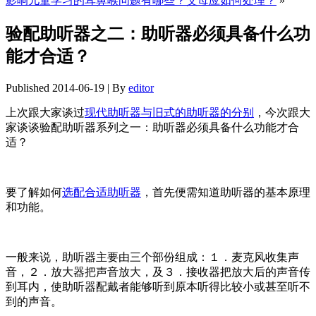
影响儿童学习的耳鼻喉问题有哪些？父母应如何处理？
»
验配助听器之二：助听器必须具备什么功
能才合适？
Published
2014-06-19
|
By
editor
上次跟大家谈过
现代助听器与旧式的助听器的分别
，今次跟大
家谈谈验配助听器系列之一：助听器必须具备什么功能才合
适？
要了解如何
选配合适助听器
，首先便需知道助听器的基本原理
和功能。
一般来说，助听器主要由三个部份组成：１．麦克风收集声
音，２．放大器把声音放大，及３．接收器把放大后的声音传
到耳内，使助听器配戴者能够听到原本听得比较小或甚至听不
到的声音。