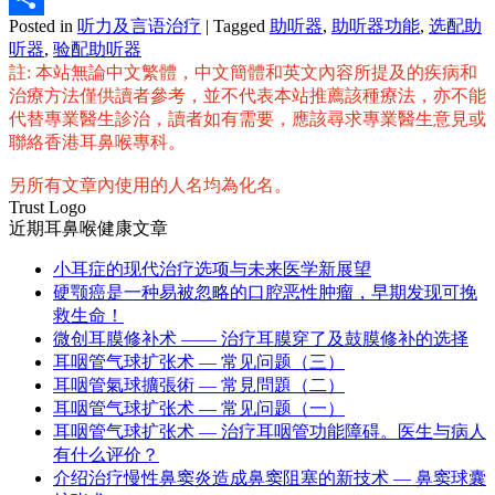
Posted in
听力及言语治疗
|
Tagged
助听器
,
助听器功能
,
选配助
分
听器
,
验配助听器
享
註: 本站無論中文繁體，中文簡體和英文內容所提及的疾病和
治療方法僅供讀者參考，並不代表本站推薦該種療法，亦不能
代替專業醫生診治，讀者如有需要，應該尋求專業醫生意見或
聯絡香港耳鼻喉專科。
另所有文章內使用的人名均為化名。
Trust Logo
近期耳鼻喉健康文章
小耳症的现代治疗选项与未来医学新展望
硬颚癌是一种易被忽略的口腔恶性肿瘤，早期发现可挽
救生命！
微创耳膜修补术 —— 治疗耳膜穿了及鼓膜修补的选择
耳咽管气球扩张术 — 常见问题（三）
耳咽管氣球擴張術 — 常見問題（二）
耳咽管气球扩张术 — 常见问题（一）
耳咽管气球扩张术 — 治疗耳咽管功能障碍。医生与病人
有什么评价？
介绍治疗慢性鼻窦炎造成鼻窦阻塞的新技术 — 鼻窦球囊