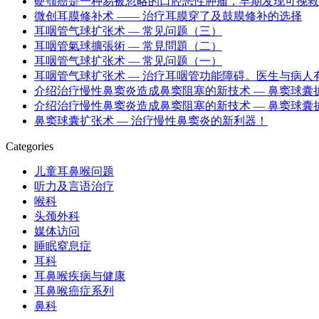
硬颚癌是一种易被忽略的口腔恶性肿瘤，早期发现可挽救
微创耳膜修补术 —— 治疗耳膜穿了及鼓膜修补的选择
耳咽管气球扩张术 — 常见问题（三）
耳咽管氣球擴張術 — 常見問題（二）
耳咽管气球扩张术 — 常见问题（一）
耳咽管气球扩张术 — 治疗耳咽管功能障碍。医生与病人
介绍治疗慢性鼻窦炎造成鼻窦阻塞的新技术 — 鼻窦球囊扩张
介绍治疗慢性鼻窦炎造成鼻窦阻塞的新技术 — 鼻窦球囊扩张
鼻窦球囊扩张术 — 治疗慢性鼻窦炎的新利器！
Categories
儿童耳鼻喉问题
听力及言语治疗
喉科
头颈外科
媒体访问
睡眠窒息症
耳科
耳鼻喉疾病与健康
耳鼻喉癌症系列
鼻科