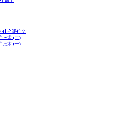
生命！
有什么评价？
术 (二)
术 (一)