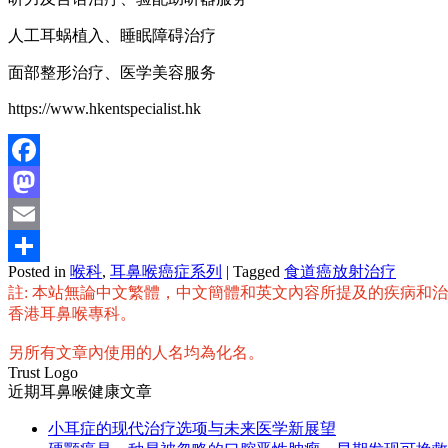
人工耳蜗植入、睡眠障碍治疗
面部整形治疗、医学美容服务
https://www.hkentspecialist.hk
Facebook
Mastodon
Email
Posted in
喉科
,
耳鼻喉癌症系列
|
Tagged
食道癌放射治疗
分
註: 本站無論中文繁體，中文簡體和英文內容所提及的疾病和
享
香港耳鼻喉專科。
另所有文章內使用的人名均為化名。
Trust Logo
近期耳鼻喉健康文章
小耳症的现代治疗选项与未来医学新展望