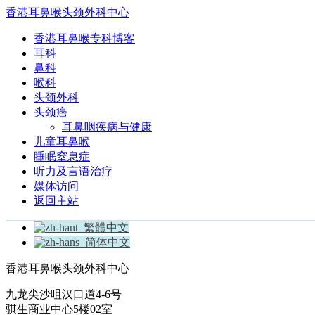
香港耳鼻喉头颈外科中心
香港耳鼻喉专科博客
耳科
鼻科
喉科
头颈外科
头颈癌
耳鼻咽疾病与健康
儿童耳鼻喉
睡眠窒息症
听力及言语治疗
媒体访问
返回主站
繁體中文
简体中文
香港耳鼻喉头颈外科中心
九龙尖沙咀汉口道4-6号
骐生商业中心5楼02室