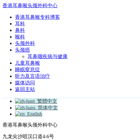
香港耳鼻喉头颈外科中心
香港耳鼻喉专科博客
耳科
鼻科
喉科
头颈外科
头颈癌
耳鼻咽疾病与健康
儿童耳鼻喉
睡眠窒息症
听力及言语治疗
媒体访问
返回主站
繁體中文
简体中文
English
香港耳鼻喉头颈外科中心
九龙尖沙咀汉口道4-6号