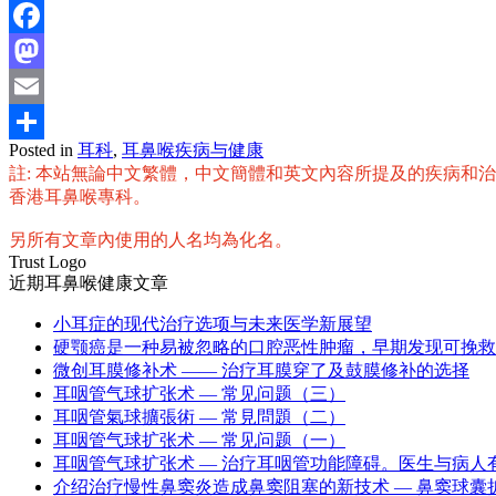
Facebook
Mastodon
Email
Posted in
耳科
,
耳鼻喉疾病与健康
分
註: 本站無論中文繁體，中文簡體和英文內容所提及的疾病和
享
香港耳鼻喉專科。
另所有文章內使用的人名均為化名。
Trust Logo
近期耳鼻喉健康文章
小耳症的现代治疗选项与未来医学新展望
硬颚癌是一种易被忽略的口腔恶性肿瘤，早期发现可挽救
微创耳膜修补术 —— 治疗耳膜穿了及鼓膜修补的选择
耳咽管气球扩张术 — 常见问题（三）
耳咽管氣球擴張術 — 常見問題（二）
耳咽管气球扩张术 — 常见问题（一）
耳咽管气球扩张术 — 治疗耳咽管功能障碍。医生与病人
介绍治疗慢性鼻窦炎造成鼻窦阻塞的新技术 — 鼻窦球囊扩张