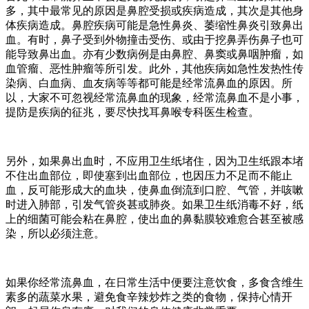
多，其中最常见的原因是鼻腔受损或疾病造成，其次是其他身
体疾病造成。鼻腔疾病可能是急性鼻炎、萎缩性鼻炎引致鼻出
血。有时，鼻子受到外物撞击受伤、或由于挖鼻弄伤鼻子也可
能导致鼻出血。亦有少数病例是由鼻腔、鼻窦或鼻咽肿瘤，如
血管瘤、恶性肿瘤等所引发。此外，其他疾病如急性发热性传
染病、白血病、血友病等等都可能是经常流鼻血的原因。所
以，大家不可忽视经常流鼻血的现象，经常流鼻血不是小事，
提防是疾病的征兆，要尽快找耳鼻喉专科医生检查。
另外，如果鼻出血时，不应用卫生纸堵住，因为卫生纸跟本堵
不住出血部位，即使塞到出血部位，也因压力不足而不能止
血，反可能形成大的血块，使鼻血倒流到口腔、气管，并咳嗽
时进入肺部，引发气管炎甚或肺炎。如果卫生纸消毒不好，纸
上的细菌可能会粘在鼻腔，使出血的鼻黏膜较难愈合甚至被感
染，所以必须注意。
如果你经常流鼻血，在日常生活中便要注意饮食，多食含维生
素多的蔬菜水果，避免食辛辣炒炸之类的食物，保持心情开