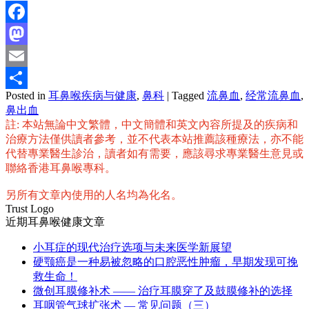
Facebook
Mastodon
Email
Posted in
耳鼻喉疾病与健康
,
鼻科
|
Tagged
流鼻血
,
经常流鼻血
,
分
鼻出血
享
註: 本站無論中文繁體，中文簡體和英文內容所提及的疾病和
治療方法僅供讀者參考，並不代表本站推薦該種療法，亦不能
代替專業醫生診治，讀者如有需要，應該尋求專業醫生意見或
聯絡香港耳鼻喉專科。
另所有文章內使用的人名均為化名。
Trust Logo
近期耳鼻喉健康文章
小耳症的现代治疗选项与未来医学新展望
硬颚癌是一种易被忽略的口腔恶性肿瘤，早期发现可挽
救生命！
微创耳膜修补术 —— 治疗耳膜穿了及鼓膜修补的选择
耳咽管气球扩张术 — 常见问题（三）