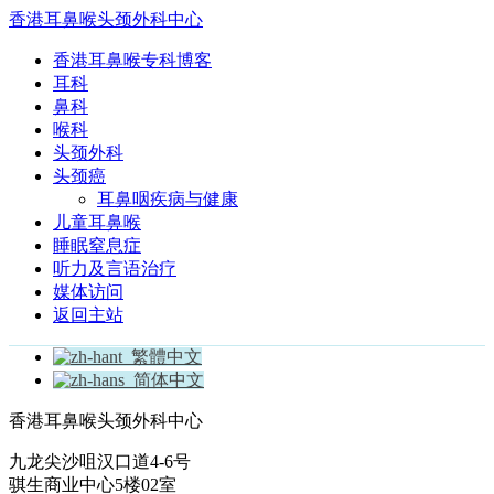
香港耳鼻喉头颈外科中心
香港耳鼻喉专科博客
耳科
鼻科
喉科
头颈外科
头颈癌
耳鼻咽疾病与健康
儿童耳鼻喉
睡眠窒息症
听力及言语治疗
媒体访问
返回主站
繁體中文
简体中文
香港耳鼻喉头颈外科中心
九龙尖沙咀汉口道4-6号
骐生商业中心5楼02室