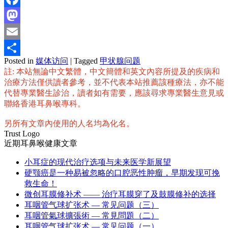
Facebook
Mastodon
Email
Posted in
媒体访问
|
Tagged
甲状腺问题
分
註: 本站無論中文繁體，中文簡體和英文內容所提及的疾病和
享
治療方法僅供讀者參考，並不代表本站推薦該種療法，亦不能
代替專業醫生診治，讀者如有需要，應該尋求專業醫生意見或
聯絡香港耳鼻喉專科。
另所有文章內使用的人名均為化名。
Trust Logo
近期耳鼻喉健康文章
小耳症的现代治疗选项与未来医学新展望
硬颚癌是一种易被忽略的口腔恶性肿瘤，早期发现可挽
救生命！
微创耳膜修补术 —— 治疗耳膜穿了及鼓膜修补的选择
耳咽管气球扩张术 — 常见问题（三）
耳咽管氣球擴張術 — 常見問題（二）
耳咽管气球扩张术 — 常见问题（一）