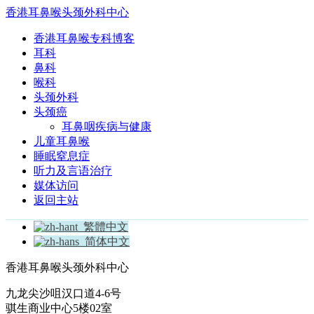
香港耳鼻喉头颈外科中心
香港耳鼻喉专科博客
耳科
鼻科
喉科
头颈外科
头颈癌
耳鼻咽疾病与健康
儿童耳鼻喉
睡眠窒息症
听力及言语治疗
媒体访问
返回主站
繁體中文
简体中文
香港耳鼻喉头颈外科中心
九龙尖沙咀汉口道4-6号
骐生商业中心5楼02室