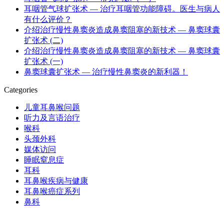
耳咽管气球扩张术 — 治疗耳咽管功能障碍。医生与病人
有什么评价？
介绍治疗慢性鼻窦炎造成鼻窦阻塞的新技术 — 鼻窦球囊
扩张术 (二)
介绍治疗慢性鼻窦炎造成鼻窦阻塞的新技术 — 鼻窦球囊
扩张术 (一)
鼻窦球囊扩张术 — 治疗慢性鼻窦炎的新利器！
Categories
儿童耳鼻喉问题
听力及言语治疗
喉科
头颈外科
媒体访问
睡眠窒息症
耳科
耳鼻喉疾病与健康
耳鼻喉癌症系列
鼻科