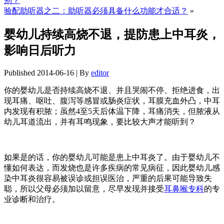
别？
验配助听器之二：助听器必须具备什么功能才合适？
»
婴幼儿持续高烧不退，提防患上中耳炎，
影响日后听力
Published
2014-06-16
|
By
editor
你的婴幼儿是否持续高烧不退、并且哭闹不停、拒绝进食，出
现耳痛、呕吐、腹泻等感冒或肠炎症状，耳膜充血外凸，中耳
内发现有积脓；虽然4至5天后体温下降，耳痛消失，但脓液从
幼儿耳道流出，并有耳鸣现象，要比较大声才能听到？
如果是的话，你的婴幼儿可能是患上中耳炎了。由于婴幼儿不
懂如何表达，而发烧也是许多疾病的常见病征，因此婴幼儿感
染中耳炎很容易被误诊或担误医治，严重的后果可能导致失
聪，所以父母必须加以留意，尽早发现并接受
耳鼻喉专科
的专
业诊断和治疗。