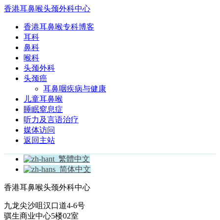
香港耳鼻喉头颈外科中心
香港耳鼻喉专科博客
耳科
鼻科
喉科
头颈外科
头颈癌
耳鼻咽疾病与健康
儿童耳鼻喉
睡眠窒息症
听力及言语治疗
媒体访问
返回主站
繁體中文
简体中文
香港耳鼻喉头颈外科中心
九龙尖沙咀汉口道4-6号
骐生商业中心5楼02室