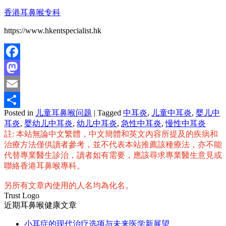
香港耳鼻喉专科
https://www.hkentspecialist.hk
Facebook
Mastodon
Email
Posted in
儿童耳鼻喉问题
|
Tagged
中耳炎
,
儿童中耳炎
,
婴儿中
分
耳炎
,
婴幼儿中耳炎
,
幼儿中耳炎
,
急性中耳炎
,
慢性中耳炎
享
註: 本站無論中文繁體，中文簡體和英文內容所提及的疾病和
治療方法僅供讀者參考，並不代表本站推薦該種療法，亦不能
代替專業醫生診治，讀者如有需要，應該尋求專業醫生意見或
聯絡香港耳鼻喉專科。
另所有文章內使用的人名均為化名。
Trust Logo
近期耳鼻喉健康文章
小耳症的现代治疗选项与未来医学新展望