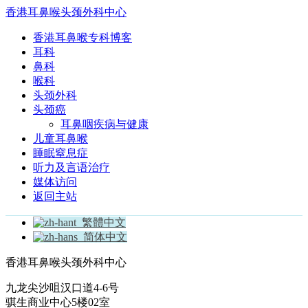
香港耳鼻喉头颈外科中心
香港耳鼻喉专科博客
耳科
鼻科
喉科
头颈外科
头颈癌
耳鼻咽疾病与健康
儿童耳鼻喉
睡眠窒息症
听力及言语治疗
媒体访问
返回主站
繁體中文
简体中文
香港耳鼻喉头颈外科中心
九龙尖沙咀汉口道4-6号
骐生商业中心5楼02室