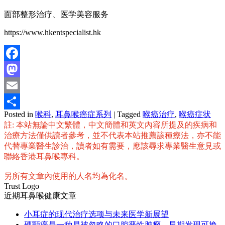
面部整形治疗、医学美容服务
https://www.hkentspecialist.hk
Facebook
Mastodon
Email
Posted in
喉科
,
耳鼻喉癌症系列
|
Tagged
喉癌治疗
,
喉癌症状
分
註: 本站無論中文繁體，中文簡體和英文內容所提及的疾病和
享
治療方法僅供讀者參考，並不代表本站推薦該種療法，亦不能
代替專業醫生診治，讀者如有需要，應該尋求專業醫生意見或
聯絡香港耳鼻喉專科。
另所有文章內使用的人名均為化名。
Trust Logo
近期耳鼻喉健康文章
小耳症的现代治疗选项与未来医学新展望
硬颚癌是一种易被忽略的口腔恶性肿瘤，早期发现可挽