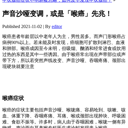
甲状腺癌症状不明易被忽略，如何及早发现甲状腺癌？
»
声音沙哑变调，或是「喉癌」先兆！
Published
2021-11-02
|
By
editor
喉癌患者年龄层以中老年人为主，男性居多。而声门形喉癌占
病例90%以上。若未能及时发现，癌细胞可扩散到淋巴、血液
和肺部。喉癌成因至今未明，但吸烟、酗酒和经常进食或饮用
过热的东西是其中一些诱因。由于喉癌常出现在声带部位或声
带下方，所以若突然声线改变、声音沙哑、吞咽疼痛、颈部出
现硬块就要注意
喉癌症状
喉癌的症状主要包括声音沙哑、喉咙痛、容易呛到、咳嗽、咳
血、体重下降、吞咽疼痛、耳痛、喉或颈部出现肿块、呼吸困
难、食欲不振等。许多时，病人由于吞咽困难，喉咙一侧有异
物感、声沙而向耳鼻喉专科医生求诊时发现患上喉癌。