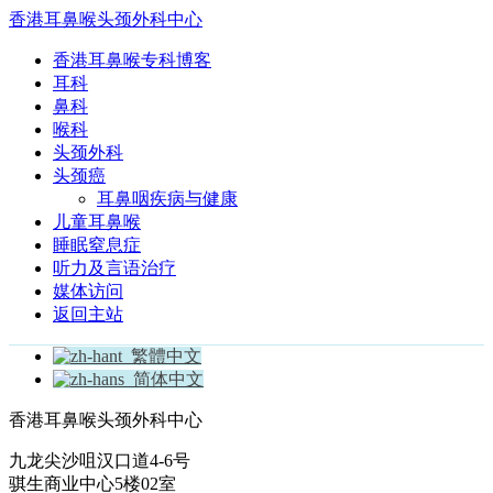
香港耳鼻喉头颈外科中心
香港耳鼻喉专科博客
耳科
鼻科
喉科
头颈外科
头颈癌
耳鼻咽疾病与健康
儿童耳鼻喉
睡眠窒息症
听力及言语治疗
媒体访问
返回主站
繁體中文
简体中文
香港耳鼻喉头颈外科中心
九龙尖沙咀汉口道4-6号
骐生商业中心5楼02室