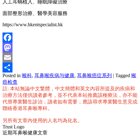
人工耳蝸植入、睡眠障礙治療
面部整形治療、醫學美容服務
https://www.hkentspecialist.hk
Facebook
Mastodon
Email
Posted in
喉科
,
耳鼻喉疾病与健康
,
耳鼻喉癌症系列
|
Tagged
喉
分
癌检查
享
註: 本站無論中文繁體，中文簡體和英文內容所提及的疾病和
治療方法僅供讀者參考，並不代表本站推薦該種療法，亦不能
代替專業醫生診治，讀者如有需要，應該尋求專業醫生意見或
聯絡香港耳鼻喉專科。
另所有文章內使用的人名均為化名。
Trust Logo
近期耳鼻喉健康文章