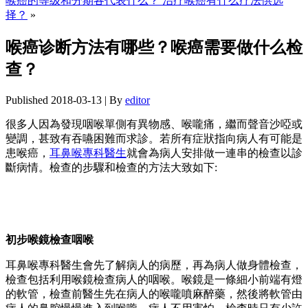
喉癌的等级和分期各代表什么？ 治疗喉癌有什么疗法供选
择？
»
喉癌诊断方法有哪些？喉癌需要做什么检
查？
Published
2018-03-13
|
By
editor
很多人因為發現咽喉單側有異物感、喉嚨痛，繼而聲音沙啞或
變調，甚致有吞嚥困難而求診。若所有症狀指向病人有可能是
患喉癌，
耳鼻喉專科醫生
就會為病人安排做一連串的檢查以診
斷病情。檢查的步驟和檢查的方法大致如下:
初步喉鏡檢查咽喉
耳鼻喉專科醫生會先了解病人的病歷，再為病人做身體檢查，
檢查包括利用喉鏡檢查病人的咽喉。喉鏡是一條細小前端有燈
的軟管，檢查前醫生先在病人的喉嚨噴麻醉藥，然後將軟管由