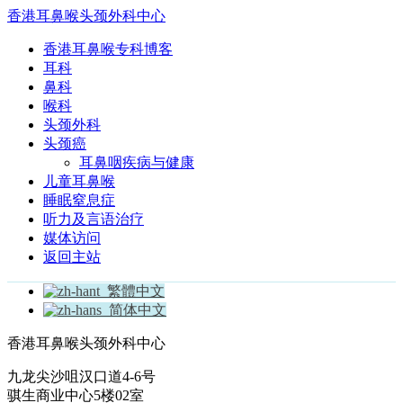
香港耳鼻喉头颈外科中心
香港耳鼻喉专科博客
耳科
鼻科
喉科
头颈外科
头颈癌
耳鼻咽疾病与健康
儿童耳鼻喉
睡眠窒息症
听力及言语治疗
媒体访问
返回主站
繁體中文
简体中文
香港耳鼻喉头颈外科中心
九龙尖沙咀汉口道4-6号
骐生商业中心5楼02室