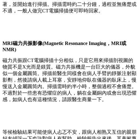
著，並開始進行掃描。掃描需時約二十分鐘，過程並無痛楚或
不適，一般人做完CT電腦掃描便可即時回家。
MRI磁力共振影像(Magnetic Resonance Imaging，MRI或
NMR)
磁力共振跟CT電腦掃描十分相似，只是它用來掃描剖視圖的
物質不是X光而是鎂質。磁力共振機是一台巨大的儀器，外貌
似一個金屬圓筒。掃描前醫生同樣會在病人手臂的靜脈注射顯
影劑，然後請病人載上耳塞，安靜地仰臥在儀器的臥床上，慢
慢送入金屬圓筒內。掃描需時約半小時，整個過程不會痛楚。
不過對於一些患有恐懼症的病人，躺在金屬銅內或會出現恐懼
感，如病人也有這種情況，請跟醫生商量一下。
等候檢驗結果可能使病人忐忑不安，跟病人相熟又互信的親朋
好友傾訴一下也許對病人有幫助。檢驗報告出來後，耳鼻喉專