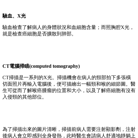
驗血、X光
驗血檢查了解病人的身體狀況和血細胞含量；而照胸腔X光，
就是檢查癌細胞是否擴散到肺部。
CT電腦掃瞄(computed tomography)
CT掃描是一系列的X光。掃描機會在病人的頸部拍下多張橫
切面照片再輸入電腦後，便可描繪出一幅頸和喉的細節圖。醫
生可從而了解喉癌腫瘤的位置和大小，以及了解癌細胞有沒有
入侵頸的其他部位。
為了掃描出來的圖片清晰，掃描前病人需要注射顯影劑，注射
後病人會立即感到全身發熱，此時醫生會請病人舒適地靜躺上