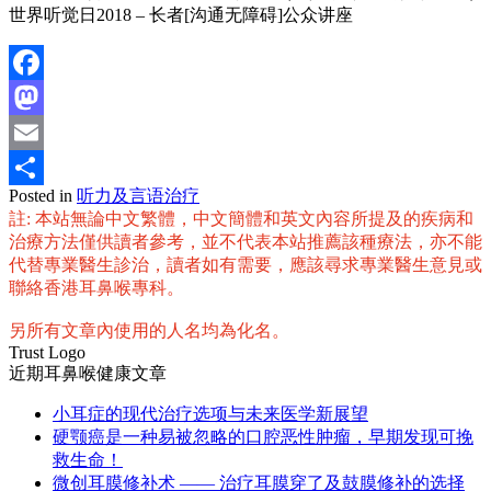
世界听觉日2018 – 长者[沟通无障碍]公众讲座
Facebook
Mastodon
Email
Posted in
听力及言语治疗
分
註: 本站無論中文繁體，中文簡體和英文內容所提及的疾病和
享
治療方法僅供讀者參考，並不代表本站推薦該種療法，亦不能
代替專業醫生診治，讀者如有需要，應該尋求專業醫生意見或
聯絡香港耳鼻喉專科。
另所有文章內使用的人名均為化名。
Trust Logo
近期耳鼻喉健康文章
小耳症的现代治疗选项与未来医学新展望
硬颚癌是一种易被忽略的口腔恶性肿瘤，早期发现可挽
救生命！
微创耳膜修补术 —— 治疗耳膜穿了及鼓膜修补的选择