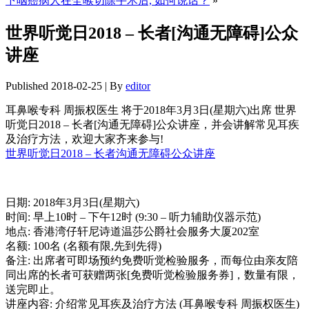
下咽癌病人在全喉切除手术后, 如何说话？
»
世界听觉日2018 – 长者[沟通无障碍]公众
讲座
Published
2018-02-25
|
By
editor
耳鼻喉专科 周振权医生 将于2018年3月3日(星期六)出席 世界
听觉日2018 – 长者[沟通无障碍]公众讲座，并会讲解常见耳疾
及治疗方法，欢迎大家齐来参与!
世界听觉日2018 – 长者沟通无障碍公众讲座
日期: 2018年3月3日(星期六)
时间: 早上10时 – 下午12时 (9:30 – 听力辅助仪器示范)
地点: 香港湾仔轩尼诗道温莎公爵社会服务大厦202室
名额: 100名 (名额有限,先到先得)
备注: 出席者可即场预约免费听觉检验服务，而每位由亲友陪
同出席的长者可获赠两张[免费听觉检验服务券]，数量有限，
送完即止。
讲座内容: 介绍常见耳疾及治疗方法 (耳鼻喉专科 周振权医生)