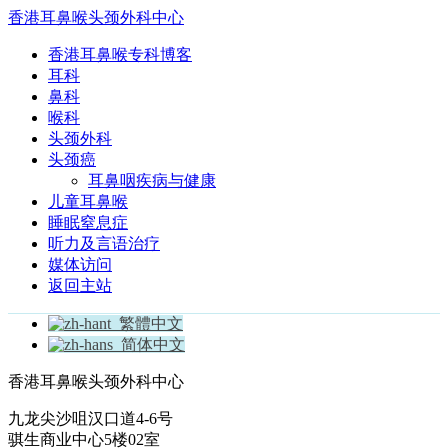
香港耳鼻喉头颈外科中心
香港耳鼻喉专科博客
耳科
鼻科
喉科
头颈外科
头颈癌
耳鼻咽疾病与健康
儿童耳鼻喉
睡眠窒息症
听力及言语治疗
媒体访问
返回主站
繁體中文
简体中文
香港耳鼻喉头颈外科中心
九龙尖沙咀汉口道4-6号
骐生商业中心5楼02室