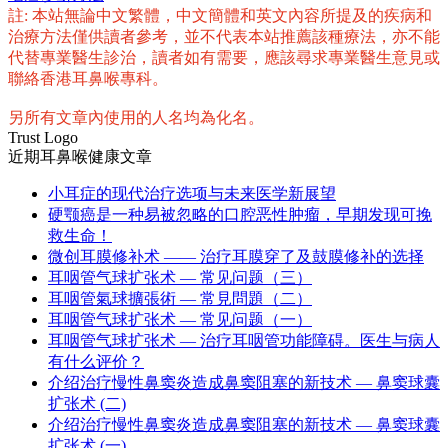
享
註: 本站無論中文繁體，中文簡體和英文內容所提及的疾病和
治療方法僅供讀者參考，並不代表本站推薦該種療法，亦不能
代替專業醫生診治，讀者如有需要，應該尋求專業醫生意見或
聯絡香港耳鼻喉專科。
另所有文章內使用的人名均為化名。
Trust Logo
近期耳鼻喉健康文章
小耳症的现代治疗选项与未来医学新展望
硬颚癌是一种易被忽略的口腔恶性肿瘤，早期发现可挽
救生命！
微创耳膜修补术 —— 治疗耳膜穿了及鼓膜修补的选择
耳咽管气球扩张术 — 常见问题（三）
耳咽管氣球擴張術 — 常見問題（二）
耳咽管气球扩张术 — 常见问题（一）
耳咽管气球扩张术 — 治疗耳咽管功能障碍。医生与病人
有什么评价？
介绍治疗慢性鼻窦炎造成鼻窦阻塞的新技术 — 鼻窦球囊
扩张术 (二)
介绍治疗慢性鼻窦炎造成鼻窦阻塞的新技术 — 鼻窦球囊
扩张术 (一)