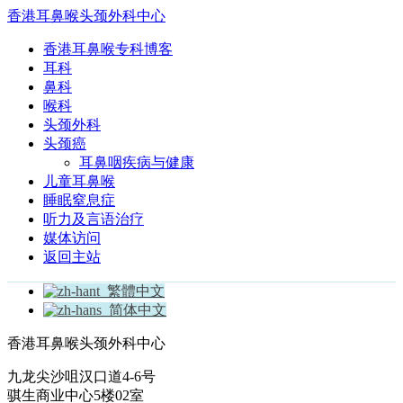
香港耳鼻喉头颈外科中心
香港耳鼻喉专科博客
耳科
鼻科
喉科
头颈外科
头颈癌
耳鼻咽疾病与健康
儿童耳鼻喉
睡眠窒息症
听力及言语治疗
媒体访问
返回主站
繁體中文
简体中文
香港耳鼻喉头颈外科中心
九龙尖沙咀汉口道4-6号
骐生商业中心5楼02室