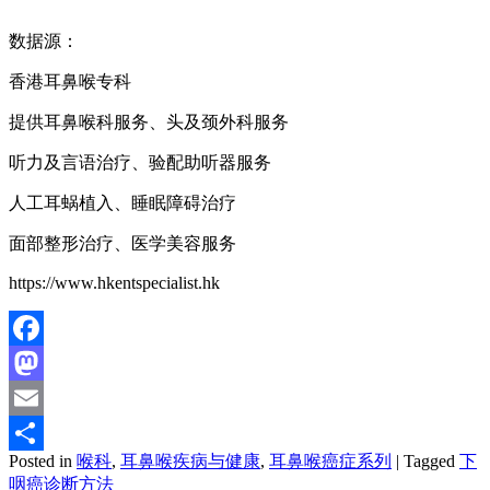
数据源：
香港耳鼻喉专科
提供耳鼻喉科服务、头及颈外科服务
听力及言语治疗、验配助听器服务
人工耳蜗植入、睡眠障碍治疗
面部整形治疗、医学美容服务
https://www.hkentspecialist.hk
Facebook
Mastodon
Email
Posted in
喉科
,
耳鼻喉疾病与健康
,
耳鼻喉癌症系列
|
Tagged
下
分
咽癌诊断方法