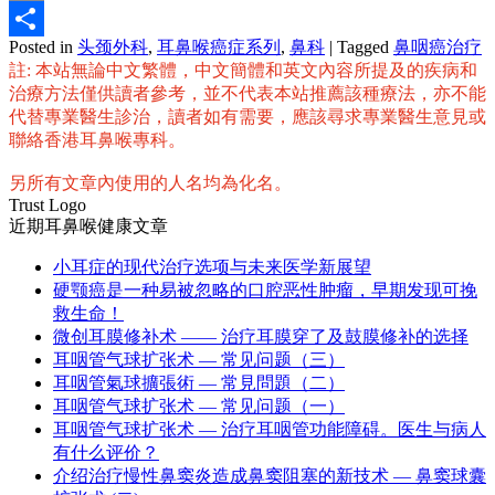
Email
Posted in
头颈外科
,
耳鼻喉癌症系列
,
鼻科
|
Tagged
鼻咽癌治疗
分
註: 本站無論中文繁體，中文簡體和英文內容所提及的疾病和
享
治療方法僅供讀者參考，並不代表本站推薦該種療法，亦不能
代替專業醫生診治，讀者如有需要，應該尋求專業醫生意見或
聯絡香港耳鼻喉專科。
另所有文章內使用的人名均為化名。
Trust Logo
近期耳鼻喉健康文章
小耳症的现代治疗选项与未来医学新展望
硬颚癌是一种易被忽略的口腔恶性肿瘤，早期发现可挽
救生命！
微创耳膜修补术 —— 治疗耳膜穿了及鼓膜修补的选择
耳咽管气球扩张术 — 常见问题（三）
耳咽管氣球擴張術 — 常見問題（二）
耳咽管气球扩张术 — 常见问题（一）
耳咽管气球扩张术 — 治疗耳咽管功能障碍。医生与病人
有什么评价？
介绍治疗慢性鼻窦炎造成鼻窦阻塞的新技术 — 鼻窦球囊