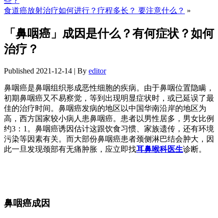
些？
食道癌放射治疗如何进行？疗程多长？ 要注意什么？
»
「鼻咽癌」成因是什么？有何症状？如何
治疗？
Published
2021-12-14
|
By
editor
鼻咽癌是鼻咽组织形成恶性细胞的疾病。由于鼻咽位置隐瞒，
初期鼻咽癌又不易察觉，等到出现明显症状时，或已延误了最
佳的治疗时间。鼻咽癌发病的地区以中国华南沿岸的地区为
高，西方国家较小病人患鼻咽癌。患者以男性居多，男女比例
约3：1。鼻咽癌诱因估计这跟饮食习惯、家族遗传，还有环境
污染等因素有关。而大部份鼻咽癌患者颈侧淋巴结会肿大，因
此一旦发现颈部有无痛肿胀，应立即找
耳鼻喉科医生
诊断。
鼻咽癌成因