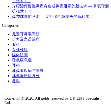
扩张术 (二)
介绍治疗慢性鼻窦炎造成鼻窦阻塞的新技术 — 鼻窦球囊
扩张术 (一)
鼻窦球囊扩张术 — 治疗慢性鼻窦炎的新利器！
Categories
儿童耳鼻喉问题
听力及言语治疗
喉科
头颈外科
媒体访问
睡眠窒息症
耳科
耳鼻喉疾病与健康
耳鼻喉癌症系列
鼻科
Copyright © 2026. All rights reserved by HK ENT Specialist
Ltd.