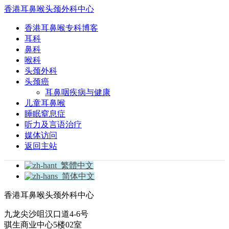
香港耳鼻喉头颈外科中心
香港耳鼻喉专科博客
耳科
鼻科
喉科
头颈外科
头颈癌
耳鼻咽疾病与健康
儿童耳鼻喉
睡眠窒息症
听力及言语治疗
媒体访问
返回主站
繁體中文
简体中文
香港耳鼻喉头颈外科中心
九龙尖沙咀汉口道4-6号
骐生商业中心5楼02室