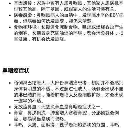
基因遗传：家族中曾有人患鼻咽癌，其他家人患病机率
也较其他高。除了基因，或跟家人的生活习惯有关。
病毒感染：鼻咽癌病人的血清中，发现高水平的EBV病
毒，但病毒如何诱发癌变，却仍未清楚。
食物和环境：长期进食腌制食物、吸烟或燃烧香烛产生
的烟雾、长期置身充满油烟的环境，都会污染身体，损
害健康，有机会诱发癌症。
鼻咽癌症状
颈侧淋巴结胀大：大部份鼻咽癌患者，初期并不会感到
身体有明显的不适，不过超过七成人，颈侧会出现不痛
的淋巴结肿胀，随着肿瘤增大及癌细胞扩散，才会出现
一连串的不适。
无故流鼻血：无故流鼻血是鼻咽癌症状之一。
鼻塞、鼻涕倒流：肿瘤增大塞着鼻腔，分泌物就会倒
流，容易误当是痰而忽略。
耳鸣、头痛、面痳痹：视乎癌细胞影响的范围，耳鸣、