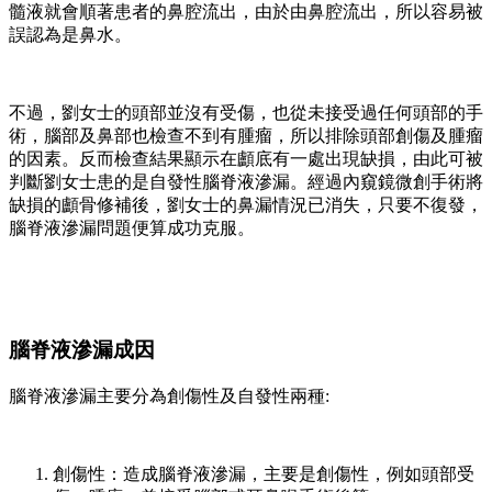
髓液就會順著患者的鼻腔流出，由於由鼻腔流出，所以容易被
誤認為是鼻水。
不過，劉女士的頭部並沒有受傷，也從未接受過任何頭部的手
術，腦部及鼻部也檢查不到有腫瘤，所以排除頭部創傷及腫瘤
的因素。反而檢查結果顯示在顱底有一處出現缺損，由此可被
判斷劉女士患的是自發性腦脊液滲漏。經過內窺鏡微創手術將
缺損的顱骨修補後，劉女士的鼻漏情況已消失，只要不復發，
腦脊液滲漏問題便算成功克服。
腦脊液滲漏成因
腦脊液滲漏主要分為創傷性及自發性兩種:
創傷性：造成腦脊液滲漏，主要是創傷性，例如頭部受