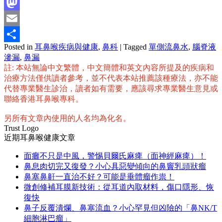
Facebook
Mastodon
Email
Posted in
耳鼻喉疾病與健康
,
鼻科
|
Tagged
單側流鼻水
,
腦脊液
分
滲漏
,
鼻漏
享
註: 本站無論中文繁體，中文簡體和英文內容所提及的疾病和
治療方法僅供讀者參考，並不代表本站推薦該種療法，亦不能
代替專業醫生診治，讀者如有需要，應該尋求專業醫生意見或
聯絡香港耳鼻喉專科。
另所有文章內使用的人名均為化名。
Trust Logo
近期耳鼻喉健康文章
面癱不只是中風，警惕貝爾氏麻痺（面神經麻痺）！
鼻息肉切完又復發？小心具惡變傾向的鼻竇乳頭狀瘤
鼻塞鼻鼾一直治不好？可能是垂體瘤作祟！
微創修補耳膜新技術：從耳道內取材料，傷口隱形、恢
復快
鼻子反覆潰爛、鼻塞流血？小心罕見但凶險的「鼻NK/T
細胞淋巴瘤」