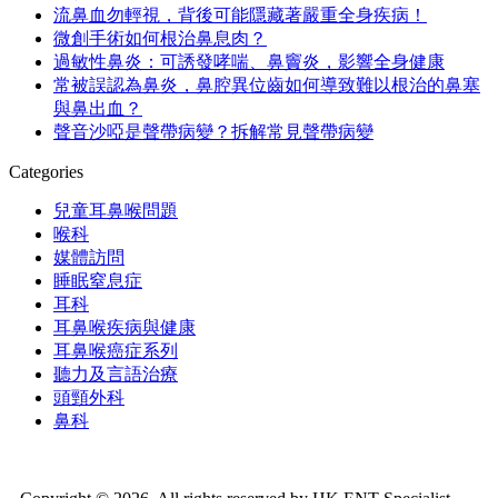
流鼻血勿輕視，背後可能隱藏著嚴重全身疾病！
微創手術如何根治鼻息肉？
過敏性鼻炎：可誘發哮喘、鼻竇炎，影響全身健康
常被誤認為鼻炎，鼻腔異位齒如何導致難以根治的鼻塞
與鼻出血？
聲音沙啞是聲帶病變？拆解常見聲帶病變
Categories
兒童耳鼻喉問題
喉科
媒體訪問
睡眠窒息症
耳科
耳鼻喉疾病與健康
耳鼻喉癌症系列
聽力及言語治療
頭頸外科
鼻科