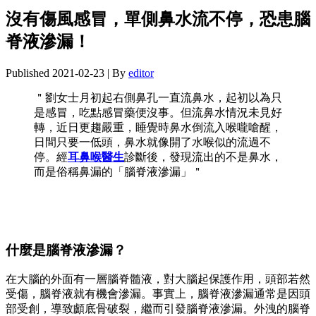
沒有傷風感冒，單側鼻水流不停，恐患腦
脊液滲漏！
Published
2021-02-23
|
By
editor
＂劉女士月初起右側鼻孔一直流鼻水，起初以為只
是感冒，吃點感冒藥便沒事。但流鼻水情況未見好
轉，近日更趨嚴重，睡覺時鼻水倒流入喉嚨嗆醒，
日間只要一低頭，鼻水就像開了水喉似的流過不
停。經
耳鼻喉醫生
診斷後，發現流出的不是鼻水，
而是俗稱鼻漏的「腦脊液滲漏」＂
什麼是腦脊液滲漏？
在大腦的外面有一層腦脊髓液，對大腦起保護作用，頭部若然
受傷，腦脊液就有機會滲漏。事實上，腦脊液滲漏通常是因頭
部受創，導致顱底骨破裂，繼而引發腦脊液滲漏。外洩的腦脊