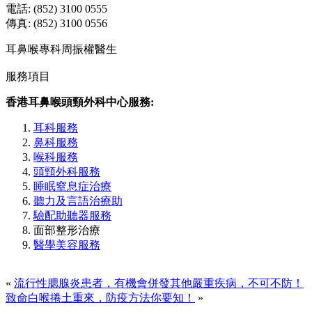
電話: (852) 3100 0555
傳真: (852) 3100 0556
耳鼻喉專科周振權醫生
服務項目
香港耳鼻喉頭頸外科中心服務:
耳科服務
鼻科服務
喉科服務
頭頸外科服務
睡眠窒息症治療
聽力及言語治療助
驗配助聽器服務
面部整形治療
醫學美容服務
«
流行性腮腺炎患者，有機會併發其他嚴重疾病，不可不防！
致命白喉捲土重來，防疫方法你要知！
»