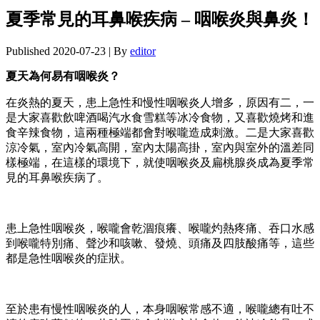
夏季常見的耳鼻喉疾病 – 咽喉炎與鼻炎！
Published
2020-07-23
|
By
editor
夏天為何易有咽喉炎？
在炎熱的夏天，患上急性和慢性咽喉炎人增多，原因有二，一
是大家喜歡飲啤酒喝汽水食雪糕等冰冷食物，又喜歡燒烤和進
食辛辣食物，這兩種極端都會對喉嚨造成刺激。二是大家喜歡
涼冷氣，室內冷氣高開，室內太陽高掛，室內與室外的溫差同
樣極端，在這樣的環境下，就使咽喉炎及扁桃腺炎成為夏季常
見的耳鼻喉疾病了。
患上急性咽喉炎，喉嚨會乾涸痕癢、喉嚨灼熱疼痛、吞口水感
到喉嚨特別痛、聲沙和咳嗽、發燒、頭痛及四肢酸痛等，這些
都是急性咽喉炎的症狀。
至於患有慢性咽喉炎的人，本身咽喉常感不適，喉嚨總有吐不