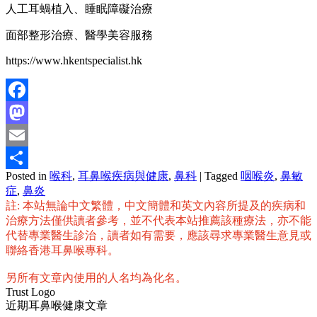
人工耳蝸植入、睡眠障礙治療
面部整形治療、醫學美容服務
https://www.hkentspecialist.hk
Facebook
Mastodon
Email
Posted in
喉科
,
耳鼻喉疾病與健康
,
鼻科
|
Tagged
咽喉炎
,
鼻敏
分
症
,
鼻炎
享
註: 本站無論中文繁體，中文簡體和英文內容所提及的疾病和
治療方法僅供讀者參考，並不代表本站推薦該種療法，亦不能
代替專業醫生診治，讀者如有需要，應該尋求專業醫生意見或
聯絡香港耳鼻喉專科。
另所有文章內使用的人名均為化名。
Trust Logo
近期耳鼻喉健康文章