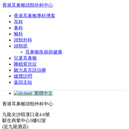
香港耳鼻喉頭頸外科中心
香港耳鼻喉專科博客
耳科
鼻科
喉科
頭頸外科
頭頸癌
耳鼻喉疾病與健康
兒童耳鼻喉
睡眠窒息症
聽力及言語治療
媒體訪問
返回主站
繁體中文
香港耳鼻喉頭頸外科中心
九龍尖沙咀漢口道4-6號
騏生商業中心5樓02室
(近九龍酒店)