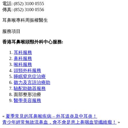
電話: (852) 3100 0555
傳真: (852) 3100 0556
耳鼻喉專科周振權醫生
服務項目
香港耳鼻喉頭頸外科中心服務:
耳科服務
鼻科服務
喉科服務
頭頸外科服務
睡眠窒息症治療
聽力及言語治療助
驗配助聽器服務
面部整形治療
醫學美容服務
«
夏季常見的耳鼻喉疾病 – 外耳道炎及中耳炎！
青少年經常無故流鼻血，會不會是患上鼻咽血管纖維瘤！
»