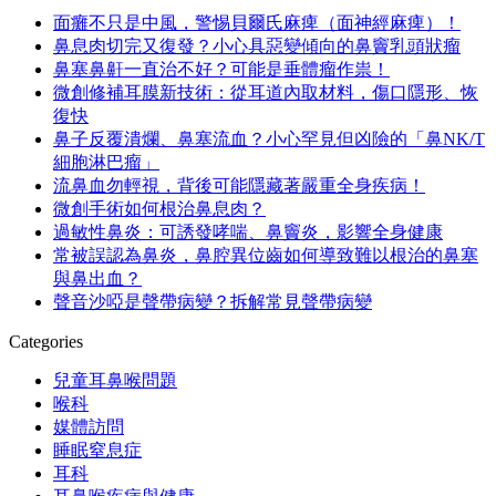
面癱不只是中風，警惕貝爾氏麻痺（面神經麻痺）！
鼻息肉切完又復發？小心具惡變傾向的鼻竇乳頭狀瘤
鼻塞鼻鼾一直治不好？可能是垂體瘤作祟！
微創修補耳膜新技術：從耳道內取材料，傷口隱形、恢
復快
鼻子反覆潰爛、鼻塞流血？小心罕見但凶險的「鼻NK/T
細胞淋巴瘤」
流鼻血勿輕視，背後可能隱藏著嚴重全身疾病！
微創手術如何根治鼻息肉？
過敏性鼻炎：可誘發哮喘、鼻竇炎，影響全身健康
常被誤認為鼻炎，鼻腔異位齒如何導致難以根治的鼻塞
與鼻出血？
聲音沙啞是聲帶病變？拆解常見聲帶病變
Categories
兒童耳鼻喉問題
喉科
媒體訪問
睡眠窒息症
耳科