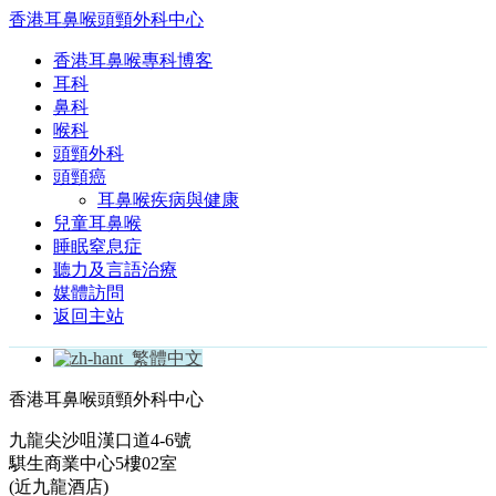
香港耳鼻喉頭頸外科中心
香港耳鼻喉專科博客
耳科
鼻科
喉科
頭頸外科
頭頸癌
耳鼻喉疾病與健康
兒童耳鼻喉
睡眠窒息症
聽力及言語治療
媒體訪問
返回主站
繁體中文
香港耳鼻喉頭頸外科中心
九龍尖沙咀漢口道4-6號
騏生商業中心5樓02室
(近九龍酒店)