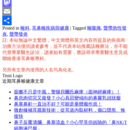
Facebook
Mastodon
Email
Posted in
喉科
,
耳鼻喉疾病與健康
|
Tagged
喉嚨痛
,
聲帶急性發
分
炎
,
聲帶發炎
享
註: 本站無論中文繁體，中文簡體和英文內容所提及的疾病和
治療方法僅供讀者參考，並不代表本站推薦該種療法，亦不能
代替專業醫生診治，讀者如有需要，應該尋求專業醫生意見或
聯絡香港耳鼻喉專科。
另所有文章內使用的人名均為化名。
Trust Logo
近期耳鼻喉健康文章
面癱不只是中風，警惕貝爾氏麻痺（面神經麻痺）！
鼻息肉切完又復發？小心具惡變傾向的鼻竇乳頭狀瘤
鼻塞鼻鼾一直治不好？可能是垂體瘤作祟！
微創修補耳膜新技術：從耳道內取材料，傷口隱形、恢
復快
鼻子反覆潰爛、鼻塞流血？小心罕見但凶險的「鼻NK/T
細胞淋巴瘤」