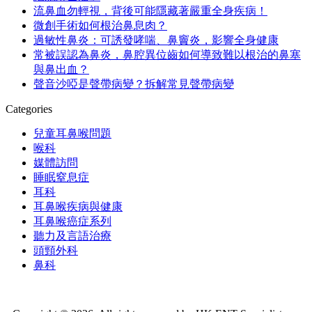
流鼻血勿輕視，背後可能隱藏著嚴重全身疾病！
微創手術如何根治鼻息肉？
過敏性鼻炎：可誘發哮喘、鼻竇炎，影響全身健康
常被誤認為鼻炎，鼻腔異位齒如何導致難以根治的鼻塞
與鼻出血？
聲音沙啞是聲帶病變？拆解常見聲帶病變
Categories
兒童耳鼻喉問題
喉科
媒體訪問
睡眠窒息症
耳科
耳鼻喉疾病與健康
耳鼻喉癌症系列
聽力及言語治療
頭頸外科
鼻科