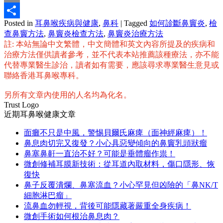
Email
Posted in
耳鼻喉疾病與健康
,
鼻科
|
Tagged
如何診斷鼻竇炎
,
檢
分
查鼻竇方法
,
鼻竇炎檢查方法
,
鼻竇炎治療方法
享
註: 本站無論中文繁體，中文簡體和英文內容所提及的疾病和
治療方法僅供讀者參考，並不代表本站推薦該種療法，亦不能
代替專業醫生診治，讀者如有需要，應該尋求專業醫生意見或
聯絡香港耳鼻喉專科。
另所有文章內使用的人名均為化名。
Trust Logo
近期耳鼻喉健康文章
面癱不只是中風，警惕貝爾氏麻痺（面神經麻痺）！
鼻息肉切完又復發？小心具惡變傾向的鼻竇乳頭狀瘤
鼻塞鼻鼾一直治不好？可能是垂體瘤作祟！
微創修補耳膜新技術：從耳道內取材料，傷口隱形、恢
復快
鼻子反覆潰爛、鼻塞流血？小心罕見但凶險的「鼻NK/T
細胞淋巴瘤」
流鼻血勿輕視，背後可能隱藏著嚴重全身疾病！
微創手術如何根治鼻息肉？