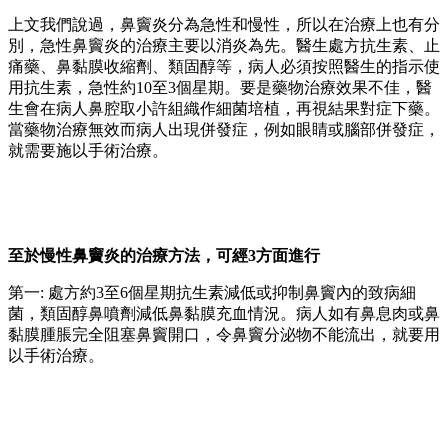
上文我們說過，鼻竇炎分為急性和慢性，所以在治療上也有分
別，急性鼻竇炎的治療主要以消炎為先。醫生處方抗生素、止
痛藥、鼻黏膜收縮劑、類固醇等，病人必須按照醫生的指示使
用抗生素，急性約10至3個星期。要是藥物治療效果不佳，醫
生會在病人鼻腔取小許組織作細菌培植，再視結果對症下藥。
當藥物治療無效而病人出現併發症，例如眼睛或腦部併發症，
就需要施以手術治療。
至於慢性鼻竇炎的治療方法，可經3方面進行
第一: 處方約3至6個星期抗生素減低或抑制鼻竇內的致病細
菌，類固醇鼻噴劑減低鼻黏膜充血情況。病人如有鼻息肉或鼻
黏膜腫脹完全阻塞鼻竇開口，令鼻竇分泌物不能流出，就要用
以手術治療。