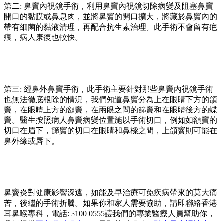
第二: 鼻竇內視鏡手術，利用鼻竇內視鏡切除病變及阻塞鼻竇
開口的黏膜或鼻息肉，並將鼻竇的開口擴大，將藏於鼻竇內的
帶有細菌的黏液清理，再配合抗生素治理。此手術不會留有疤
痕，病人康復也較快。
第三: 經鼻外鼻竇手術，此手術主要針對那些鼻竇內視鏡手術
也無法徹底根除的情況，我們知道鼻竇分為上在眼睛下方的頜
竇，在眼睛上方的額竇，在兩眼之間的篩竇和在眼睛後方的蝶
竇。醫生按照病人鼻竇病變位置施以手術切口，例如如額竇的
切口在眉下，篩竇的切口在眼睛和鼻樑之間，上頜竇則可能在
鼻外緣或唇下。
鼻竇炎對健康影響深遠，如能及早治療可免疾病帶來的莫大痛
苦，後繼的手術折騰。如果你和家人需要協助，請即聯絡香港
耳鼻喉專科，電話: 3100 0555讓我們的專業醫療人員幫助你，