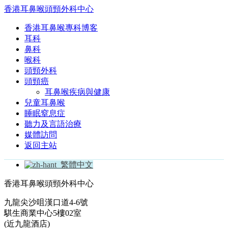
香港耳鼻喉頭頸外科中心
香港耳鼻喉專科博客
耳科
鼻科
喉科
頭頸外科
頭頸癌
耳鼻喉疾病與健康
兒童耳鼻喉
睡眠窒息症
聽力及言語治療
媒體訪問
返回主站
繁體中文
香港耳鼻喉頭頸外科中心
九龍尖沙咀漢口道4-6號
騏生商業中心5樓02室
(近九龍酒店)