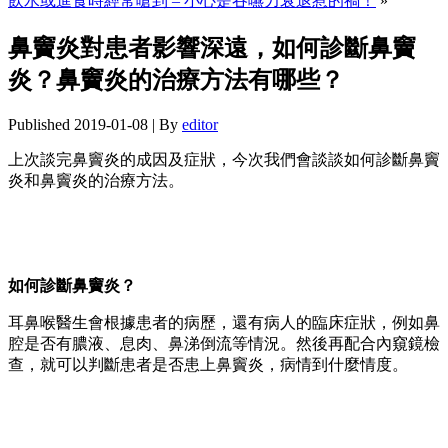
飲水或進食時經常嗆到 – 小心是吞嚥力衰退惹的禍！
»
鼻竇炎對患者影響深遠，如何診斷鼻竇
炎？鼻竇炎的治療方法有哪些？
Published
2019-01-08
|
By
editor
上次談完鼻竇炎的成因及症狀，今次我們會談談如何診斷鼻竇
炎和鼻竇炎的治療方法。
如何診斷鼻竇炎？
耳鼻喉醫生會根據患者的病歷，還有病人的臨床症狀，例如鼻
腔是否有膿液、息肉、鼻涕倒流等情況。然後再配合內窺鏡檢
查，就可以判斷患者是否患上鼻竇炎，病情到什麼情度。