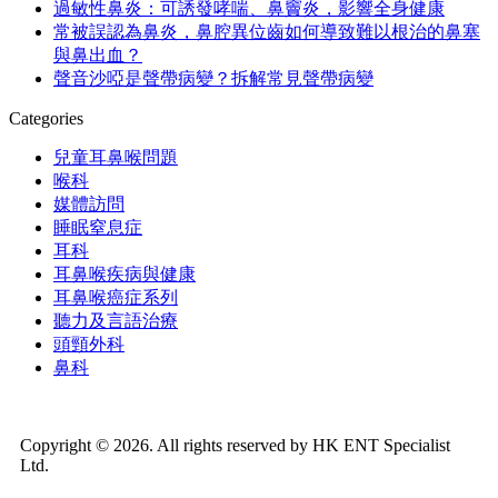
過敏性鼻炎：可誘發哮喘、鼻竇炎，影響全身健康
常被誤認為鼻炎，鼻腔異位齒如何導致難以根治的鼻塞
與鼻出血？
聲音沙啞是聲帶病變？拆解常見聲帶病變
Categories
兒童耳鼻喉問題
喉科
媒體訪問
睡眠窒息症
耳科
耳鼻喉疾病與健康
耳鼻喉癌症系列
聽力及言語治療
頭頸外科
鼻科
Copyright © 2026. All rights reserved by HK ENT Specialist
Ltd.